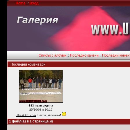
Home
::
Вход
Списък с албуми
::
Последно качени
::
Последни комен
Последни коментари
933 пъти видяна
25/10/08 в 10:16
ultrasloko_com
: Евала, момчета!
1 файл(а) в 1 страница(и)