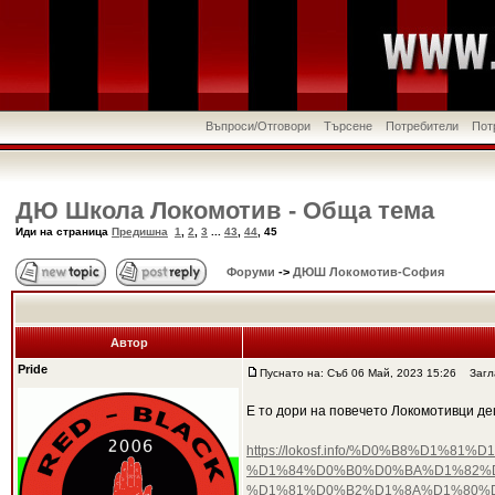
Въпроси/Отговори
Търсене
Потребители
Пот
ДЮ Школа Локомотив - Обща тема
Иди на страница
Предишна
1
,
2
,
3
...
43
,
44
,
45
Форуми
->
ДЮШ Локомотив-София
Автор
Pride
Пуснато на: Съб 06 Май, 2023 15:26
Загла
Е то дори на повечето Локомотивци де
https://lokosf.info/%D0%B8%D
%D1%84%D0%B0%D0%BA%D1%82%D
%D1%81%D0%B2%D1%8A%D1%80%