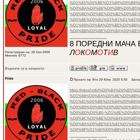
%D1%81%D0%BE%D1%84%D0%B8%D
%D0%BA%D0%BE%D0%BB%D0%B5%
%D0%BD%D0%BE%D0%B2%D0%BE%
%D0%BE%D0%B1%D1%81%D1%82%
%D1%88%D0%BA%D0%BE%D0%BB%
%D0%BB%D0%BE%D0%BA%D0%BE%
_________________
8 ПОРЕДНИ МАЧА 
Л
О
К
О
М
О
Т
И
В
Регистриран на: 28 Сеп 2006
Мнения: 6772
Върнете се в началото
Pride
Пуснато на: Вто 29 Юли, 2025 6:50
Загла
https://lokosf.info/%D0%B4%D
%D1%88%D0%BA%D0%BE%D0%BB%
%D1%81%D0%BE%D1%84%D0%B8%D
%D0%B0%D0%BD%D0%B0%D0%BB%
%D0%BD%D0%B0-%D1%8E%D0%BD%
%D0%BC%D0%BE%D0%B4%D0%B5%
%D0%BA%D0%BE%D1%81%D1%82%
%D0%BF%D1%80%D0%B8%D1%81%
_________________