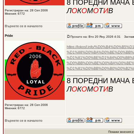
8 ПОРЕДНИ МАЧА 
Л
О
К
О
М
О
Т
И
В
Регистриран на: 28 Сеп 2006
Мнения: 6772
Върнете се в началото
Pride
Пуснато на: Вто 20 Яну, 2026 4:31
Заглав
https://lokosf.info/%D0%B4%D
%D1%88%D0%BA%D0%BE%D0%BB%
%D1%81%D0%BE%D1%84%D0%B8%D
%D0%BB%D0%BE%D0%BA%D0%BE%
%D1%81%D0%BB%D0%B0%D0%B2%
_________________
8 ПОРЕДНИ МАЧА 
Л
О
К
О
М
О
Т
И
В
Регистриран на: 28 Сеп 2006
Мнения: 6772
Върнете се в началото
Покажи мнения о