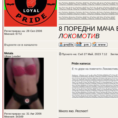
%D0%BB%D0%BE%D0%BA%D0%BE%
%D1%81%D0%BE%D1%84%D0%B8%D
%D0%B8%D0%B7%D0%B2%D0%B8%
%D0%BA%D0%BE%D0%B3%D0%BE
_________________
8 ПОРЕДНИ МАЧА 
Регистриран на: 28 Сеп 2006
Мнения: 6772
Л
О
К
О
М
О
Т
И
В
Върнете се в началото
Metala
Пуснато на: Съб 27 Май, 2023 7:12
Заглав
Ultras Leader
Pride написа:
Е то дори на повечето Локомотивц
https://lokosf.info/%D0%B
%D1%84%D0%B0%D0%BA%D1%
%D1%81%D0%B2%D1%8A%D1%
%D0%BB%D0%BE%D0%BA%D0%
%D1%81%D0%BE%D1%84%D0%
%D0%B8%D0%B7%D0%B2%D0%
%D0%BA%D0%BE%D0%B3%D0%
Много яко. Респект!
Регистриран на: 31 Авг 2006
_________________
Мнения: 34349