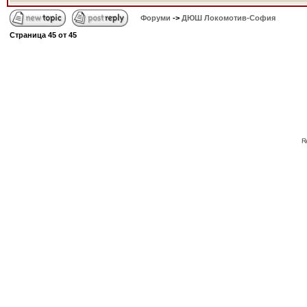
Форуми
->
ДЮШ Локомотив-София
Страница
45
от
45
R