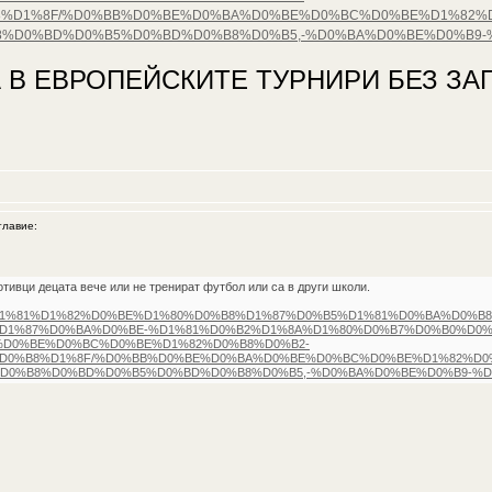
%D1%8F/%D0%BB%D0%BE%D0%BA%D0%BE%D0%BC%D0%BE%D1%82%D0
%D0%BD%D0%B5%D0%BD%D0%B8%D0%B5,-%D0%BA%D0%BE%D0%B9-
 В ЕВРОПЕЙСКИТЕ ТУРНИРИ БЕЗ ЗАГ
лавие:
отивци децата вече или не тренират футбол или са в други школи.
D0%B8%D1%81%D1%82%D0%BE%D1%80%D0%B8%D1%87%D0%B5%D1%81%D0%BA%D0
D1%87%D0%BA%D0%BE-%D1%81%D0%B2%D1%8A%D1%80%D0%B7%D0%B0%D0%
D0%BE%D0%BC%D0%BE%D1%82%D0%B8%D0%B2-
D0%B8%D1%8F/%D0%BB%D0%BE%D0%BA%D0%BE%D0%BC%D0%BE%D1%82%D0%B
D0%B8%D0%BD%D0%B5%D0%BD%D0%B8%D0%B5,-%D0%BA%D0%BE%D0%B9-%