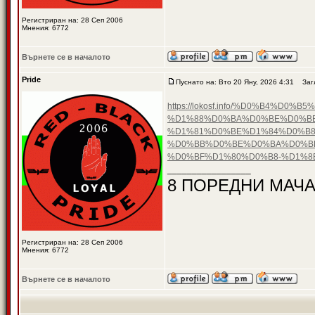
Регистриран на: 28 Сеп 2006
Мнения: 6772
Върнете се в началото
Pride
Пуснато на: Вто 20 Яну, 2026 4:31
Загл
https://lokosf.info/%D0%B4
%D1%88%D0%BA%D0%BE%D0%B
%D1%81%D0%BE%D1%84%D0%B8
%D0%BB%D0%BE%D0%BA%D0%BE
%D0%BF%D1%80%D0%B8-%D1%
_________________
8 ПОРЕДНИ МАЧА
Регистриран на: 28 Сеп 2006
Мнения: 6772
Върнете се в началото