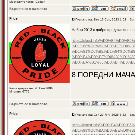
Местожителство: София
Върнете се в началото
Pride
Пуснато на: Вто 19 Сеп, 2023 1:52
Загл
Набор 2013 с добро представяне на
https://lokosf.info/%D0%B4
%D1%88%D0%BA%D0%BE%D0%B
%D1%81%D0%BE%D1%84%D0%B8
%D0%B4%D0%BE%D0%B1%D1%80
%D0%BA%D1%83%D0%BF%D0%B0
_________________
8 ПОРЕДНИ МАЧА
Регистриран на: 28 Сеп 2006
Мнения: 6772
Върнете се в началото
Pride
Пуснато на: Сря 29 Яну, 2025 8:43
Загл
https://lokosf.info/%D0%B4
%D1%88%D0%BA%D0%BE%D0%B