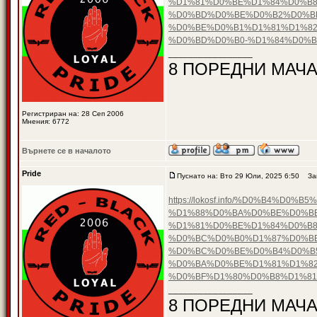
%D1%81%D0%BE%D1%84%D0%B8
%D0%BD%D0%BE%D0%B2%D0%B
%D0%BE%D0%B1%D1%81%D1%82
%D0%BD%D0%B0-%D1%84%D0%
_________________
8 ПОРЕДНИ МАЧА
Регистриран на: 28 Сеп 2006
Мнения: 6772
Върнете се в началото
Pride
Пуснато на: Вто 29 Юли, 2025 6:50
Заг
https://lokosf.info/%D0%B4
%D1%88%D0%BA%D0%BE%D0%B
%D1%81%D0%BE%D1%84%D0%B8
%D0%BC%D0%B0%D1%87%D0%BE
%D0%BC%D0%BE%D0%B4%D0%B5
%D0%BA%D0%BE%D1%81%D1%82
%D0%BF%D1%80%D0%B8%D1%8
_________________
8 ПОРЕДНИ МАЧА