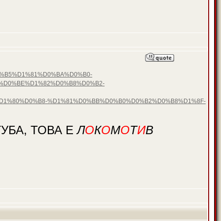
D0%B5%D1%81%D0%BA%D0%B0-
%D0%BE%D1%82%D0%B8%D0%B2-
1%80%D0%B8-%D1%81%D0%BB%D0%B0%D0%B2%D0%B8%D1%8F-
УБА, ТОВА Е
Л
О
К
О
М
О
Т
И
В