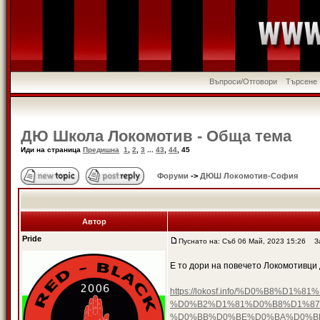
Въпроси/Отговори
Търсене
ДЮ Школа Локомотив - Обща тема
Иди на страница
Предишна
1
,
2
,
3
...
43
,
44
,
45
Форуми
->
ДЮШ Локомотив-София
Автор
Pride
Пуснато на: Съб 06 Май, 2023 15:26
За
Е то дори на повечето Локомотивци 
https://lokosf.info/%D0%B8
%D0%B2%D1%81%D0%B8%D1%87
%D0%BB%D0%BE%D0%BA%D0%B