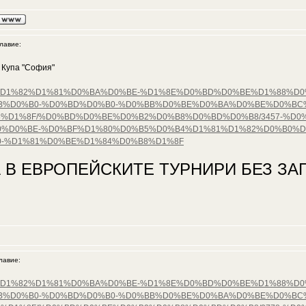
авие:
 Купа "София"
%D0%B5%D1%82%D1%81%D0%BA%D0%BE-%D1%8E%D0%BD%D0%BE%D1%88%
B%D0%B0-%D0%BD%D0%B0-%D0%BB%D0%BE%D0%BA%D0%BE%D0%BC
%D1%8F/%D0%BD%D0%BE%D0%B2%D0%B8%D0%BD%D0%B8/3457-%D0%
%D0%BE-%D0%BF%D1%80%D0%B5%D0%B4%D1%81%D1%82%D0%B0%D
-%D1%81%D0%BE%D1%84%D0%B8%D1%8F
 В ЕВРОПЕЙСКИТЕ ТУРНИРИ БЕЗ ЗАГ
авие:
%D0%B5%D1%82%D1%81%D0%BA%D0%BE-%D1%8E%D0%BD%D0%BE%D1%88%
B%D0%B0-%D0%BD%D0%B0-%D0%BB%D0%BE%D0%BA%D0%BE%D0%BC