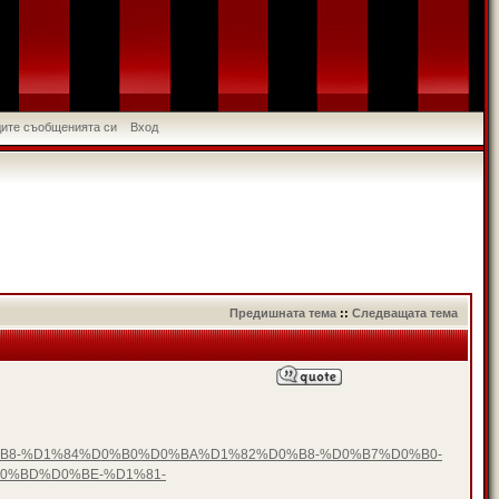
идите съобщенията си
Вход
Предишната тема
::
Следващата тема
D0%B8-%D1%84%D0%B0%D0%BA%D1%82%D0%B8-%D0%B7%D0%B0-
0%BD%D0%BE-%D1%81-