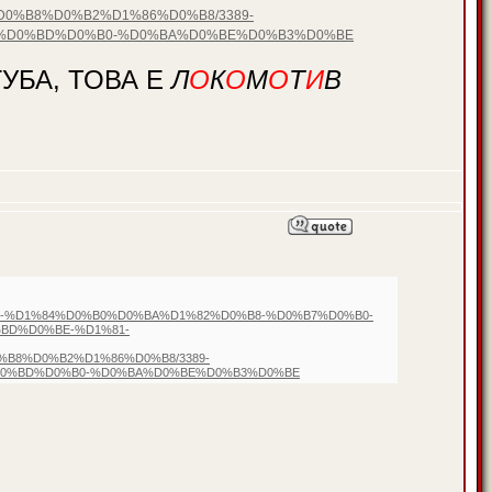
%B8%D0%B2%D1%86%D0%B8/3389-
%D0%BD%D0%B0-%D0%BA%D0%BE%D0%B3%D0%BE
УБА, ТОВА Е
Л
О
К
О
М
О
Т
И
В
%B8-%D1%84%D0%B0%D0%BA%D1%82%D0%B8-%D0%B7%D0%B0-
BD%D0%BE-%D1%81-
8%D0%B2%D1%86%D0%B8/3389-
D0%BD%D0%B0-%D0%BA%D0%BE%D0%B3%D0%BE