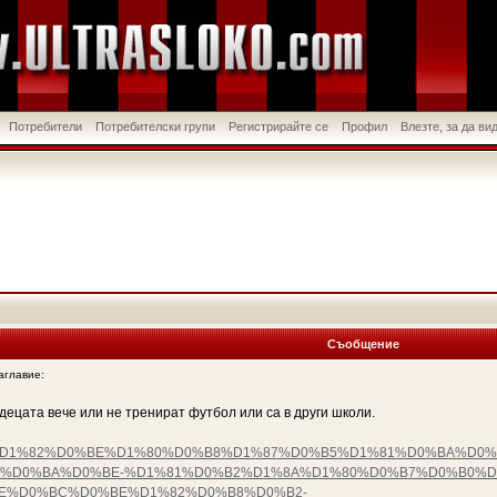
Потребители
Потребителски групи
Регистрирайте се
Профил
Влезте, за да в
Съобщение
главие:
децата вече или не тренират футбол или са в други школи.
%D1%81%D1%82%D0%BE%D1%80%D0%B8%D1%87%D0%B5%D1%81%D0%BA%
%D0%BA%D0%BE-%D1%81%D0%B2%D1%8A%D1%80%D0%B7%D0%B0%D
E%D0%BC%D0%BE%D1%82%D0%B8%D0%B2-