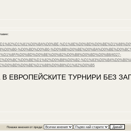
авие:
%D0%B5%D1%82%D1%81%D0%BA%D0%BE-%D1%8E%D0%BD%D0%BE%D1%88%
B%D0%B0-%D0%BD%D0%B0-%D0%BB%D0%BE%D0%BA%D0%BE%D0%BC
%D1%8F/%D0%BD%D0%BE%D0%B2%D0%B8%D0%BD%D0%B8/4027-
%D0%BC%D0%BE%D1%82%D0%B8%D0%B2-%D1%83%D0%B4%D0%B0%D
8E%D0%BD%D0%BE%D1%88%D0%B8%D1%82%D0%B5
 В ЕВРОПЕЙСКИТЕ ТУРНИРИ БЕЗ ЗАГ
Покажи мнения от преди: