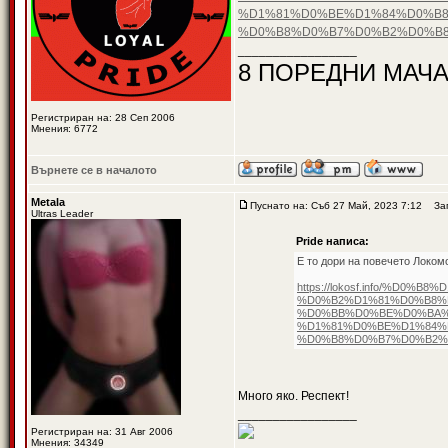
%D1%81%D0%BE%D1%84%D0%B8
%D0%B8%D0%B7%D0%B2%D0%B8
_________________
8 ПОРЕДНИ МАЧА
Регистриран на: 28 Сеп 2006
Мнения: 6772
Върнете се в началото
Metala
Пуснато на: Съб 27 Май, 2023 7:12
Заг
Ultras Leader
Pride написа:
Е то дори на повечето Локом
https://lokosf.info/%
%D0%B2%D1%81%D0%B8%
%D0%BB%D0%BE%D0%BA%
%D1%81%D0%BE%D1%84%
%D0%B8%D0%B7%D0%B2%
Много яко. Респект!
_________________
Регистриран на: 31 Авг 2006
Мнения: 34349