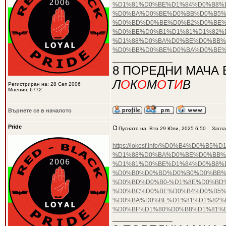
%D1%81%D0%BE%D1%84%D0%B8%D
%D0%BA%D0%BE%D0%BB%D0%B5%
%D0%BD%D0%BE%D0%B2%D0%BE%
%D0%BE%D0%B1%D1%81%D1%82%
%D1%88%D0%BA%D0%BE%D0%BB%
%D0%BB%D0%BE%D0%BA%D0%BE%
_________________
8 ПОРЕДНИ МАЧА 
Л
О
К
О
М
О
Т
И
В
Регистриран на: 28 Сеп 2006
Мнения: 6772
Върнете се в началото
Pride
Пуснато на: Вто 29 Юли, 2025 6:50
Загла
https://lokosf.info/%D0%B4%D
%D1%88%D0%BA%D0%BE%D0%BB%
%D1%81%D0%BE%D1%84%D0%B8%D
%D0%B0%D0%BD%D0%B0%D0%BB%
%D0%BD%D0%B0-%D1%8E%D0%BD%
%D0%BC%D0%BE%D0%B4%D0%B5%
%D0%BA%D0%BE%D1%81%D1%82%
%D0%BF%D1%80%D0%B8%D1%81%
_________________