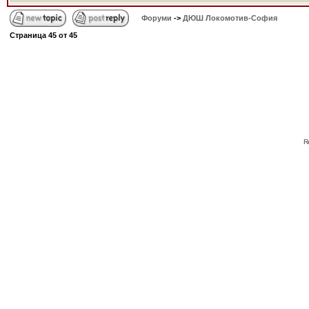
Форуми
->
ДЮШ Локомотив-София
Страница
45
от
45
R