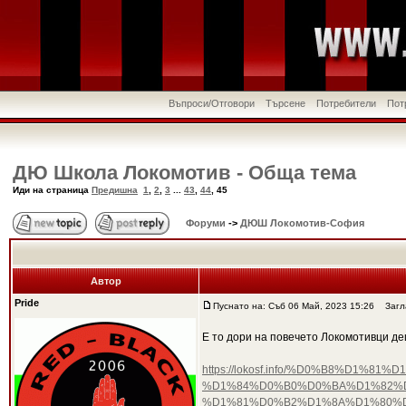
Въпроси/Отговори
Търсене
Потребители
Пот
ДЮ Школа Локомотив - Обща тема
Иди на страница
Предишна
1
,
2
,
3
...
43
,
44
,
45
Форуми
->
ДЮШ Локомотив-София
Автор
Pride
Пуснато на: Съб 06 Май, 2023 15:26
Загла
Е то дори на повечето Локомотивци де
https://lokosf.info/%D0%B8%D
%D1%84%D0%B0%D0%BA%D1%82%D
%D1%81%D0%B2%D1%8A%D1%80%