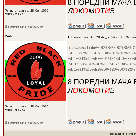
8 ПОРЕДНИ МАЧА 
Л
О
К
О
М
О
Т
И
В
Регистриран на: 28 Сеп 2006
Мнения: 6772
Върнете се в началото
Pride
Пуснато на: Вто 20 Яну, 2026 4:31
Заглав
https://lokosf.info/%D0%B4%D
%D1%88%D0%BA%D0%BE%D0%BB%
%D1%81%D0%BE%D1%84%D0%B8%D
%D0%BB%D0%BE%D0%BA%D0%BE%
%D1%81%D0%BB%D0%B0%D0%B2%
_________________
8 ПОРЕДНИ МАЧА 
Л
О
К
О
М
О
Т
И
В
Регистриран на: 28 Сеп 2006
Мнения: 6772
Върнете се в началото
Покажи мнения о