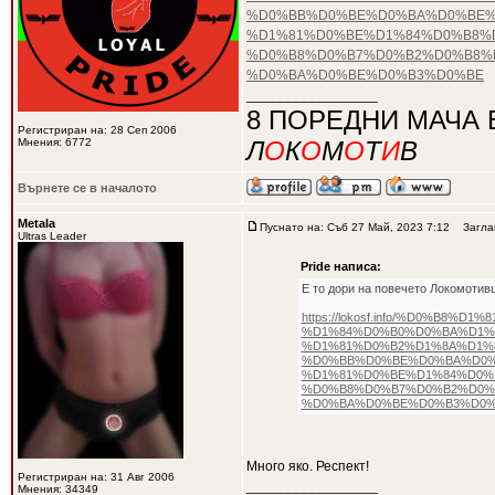
%D0%BB%D0%BE%D0%BA%D0%BE%
%D1%81%D0%BE%D1%84%D0%B8%D
%D0%B8%D0%B7%D0%B2%D0%B8%
%D0%BA%D0%BE%D0%B3%D0%BE
_________________
8 ПОРЕДНИ МАЧА 
Регистриран на: 28 Сеп 2006
Мнения: 6772
Л
О
К
О
М
О
Т
И
В
Върнете се в началото
Metala
Пуснато на: Съб 27 Май, 2023 7:12
Заглав
Ultras Leader
Pride написа:
Е то дори на повечето Локомотивц
https://lokosf.info/%D0%B
%D1%84%D0%B0%D0%BA%D1%
%D1%81%D0%B2%D1%8A%D1%
%D0%BB%D0%BE%D0%BA%D0%
%D1%81%D0%BE%D1%84%D0%
%D0%B8%D0%B7%D0%B2%D0%
%D0%BA%D0%BE%D0%B3%D0%
Много яко. Респект!
Регистриран на: 31 Авг 2006
_________________
Мнения: 34349