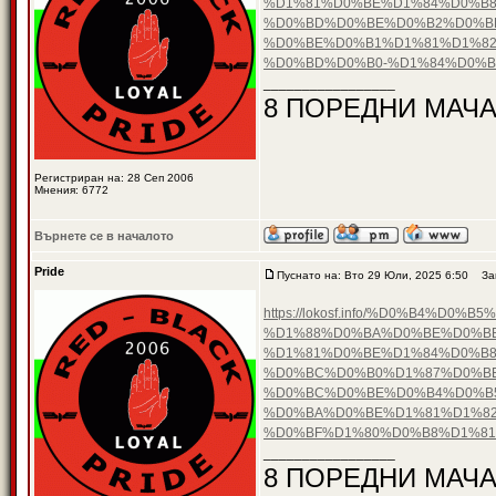
%D1%81%D0%BE%D1%84%D0%B8
%D0%BD%D0%BE%D0%B2%D0%B
%D0%BE%D0%B1%D1%81%D1%82
%D0%BD%D0%B0-%D1%84%D0%
_________________
8 ПОРЕДНИ МАЧА
Регистриран на: 28 Сеп 2006
Мнения: 6772
Върнете се в началото
Pride
Пуснато на: Вто 29 Юли, 2025 6:50
Заг
https://lokosf.info/%D0%B4
%D1%88%D0%BA%D0%BE%D0%B
%D1%81%D0%BE%D1%84%D0%B8
%D0%BC%D0%B0%D1%87%D0%BE
%D0%BC%D0%BE%D0%B4%D0%B5
%D0%BA%D0%BE%D1%81%D1%82
%D0%BF%D1%80%D0%B8%D1%8
_________________
8 ПОРЕДНИ МАЧА