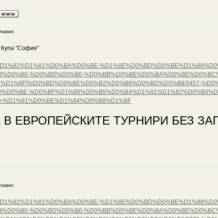
авие:
 Купа "София"
%D0%B5%D1%82%D1%81%D0%BA%D0%BE-%D1%8E%D0%BD%D0%BE%D1%88%
B%D0%B0-%D0%BD%D0%B0-%D0%BB%D0%BE%D0%BA%D0%BE%D0%BC
%D1%8F/%D0%BD%D0%BE%D0%B2%D0%B8%D0%BD%D0%B8/3457-%D0%
%D0%BE-%D0%BF%D1%80%D0%B5%D0%B4%D1%81%D1%82%D0%B0%D
-%D1%81%D0%BE%D1%84%D0%B8%D1%8F
 В ЕВРОПЕЙСКИТЕ ТУРНИРИ БЕЗ ЗАГ
авие:
%D0%B5%D1%82%D1%81%D0%BA%D0%BE-%D1%8E%D0%BD%D0%BE%D1%88%
B%D0%B0-%D0%BD%D0%B0-%D0%BB%D0%BE%D0%BA%D0%BE%D0%BC