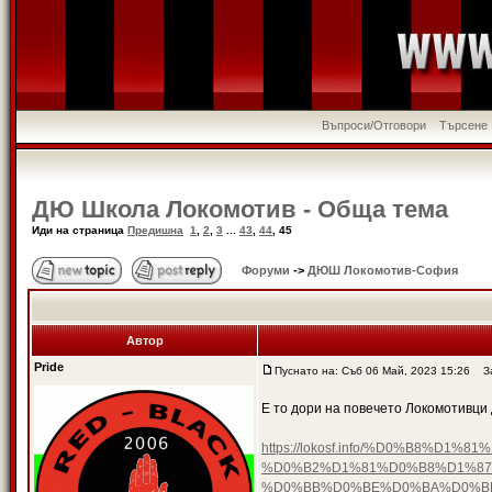
Въпроси/Отговори
Търсене
ДЮ Школа Локомотив - Обща тема
Иди на страница
Предишна
1
,
2
,
3
...
43
,
44
,
45
Форуми
->
ДЮШ Локомотив-София
Автор
Pride
Пуснато на: Съб 06 Май, 2023 15:26
За
Е то дори на повечето Локомотивци 
https://lokosf.info/%D0%B8
%D0%B2%D1%81%D0%B8%D1%87
%D0%BB%D0%BE%D0%BA%D0%B