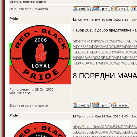
Местожителство: София
Върнете се в началото
Pride
Пуснато на: Вто 19 Сеп, 2023 1:52
Загл
Набор 2013 с добро представяне на
https://lokosf.info/%D0%B4
%D1%88%D0%BA%D0%BE%D0%B
%D1%81%D0%BE%D1%84%D0%B8
%D0%B4%D0%BE%D0%B1%D1%80
%D0%BA%D1%83%D0%BF%D0%B0
_________________
8 ПОРЕДНИ МАЧА
Регистриран на: 28 Сеп 2006
Мнения: 6772
Върнете се в началото
Pride
Пуснато на: Сря 29 Яну, 2025 8:43
Загл
https://lokosf.info/%D0%B4
%D1%88%D0%BA%D0%BE%D0%B