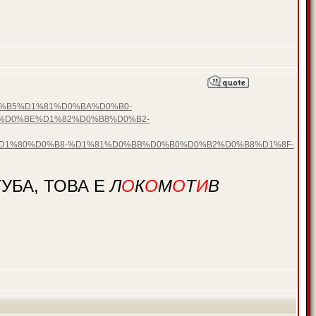
D0%B5%D1%81%D0%BA%D0%B0-
%D0%BE%D1%82%D0%B8%D0%B2-
1%80%D0%B8-%D1%81%D0%BB%D0%B0%D0%B2%D0%B8%D1%8F-
УБА, ТОВА Е
Л
О
К
О
М
О
Т
И
В