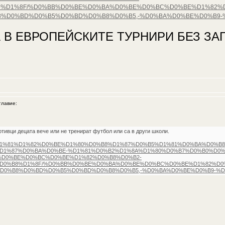
%D1%8F/%D0%BB%D0%BE%D0%BA%D0%BE%D0%BC%D0%BE%D1%82%D0
%D0%BD%D0%B5%D0%BD%D0%B8%D0%B5,-%D0%BA%D0%BE%D0%B9-
 В ЕВРОПЕЙСКИТЕ ТУРНИРИ БЕЗ ЗАГ
лавие:
отивци децата вече или не тренират футбол или са в други школи.
D0%B8%D1%81%D1%82%D0%BE%D1%80%D0%B8%D1%87%D0%B5%D1%81%D0%BA%D0
D1%87%D0%BA%D0%BE-%D1%81%D0%B2%D1%8A%D1%80%D0%B7%D0%B0%D0%
D0%BE%D0%BC%D0%BE%D1%82%D0%B8%D0%B2-
D0%B8%D1%8F/%D0%BB%D0%BE%D0%BA%D0%BE%D0%BC%D0%BE%D1%82%D0%B
D0%B8%D0%BD%D0%B5%D0%BD%D0%B8%D0%B5,-%D0%BA%D0%BE%D0%B9-%