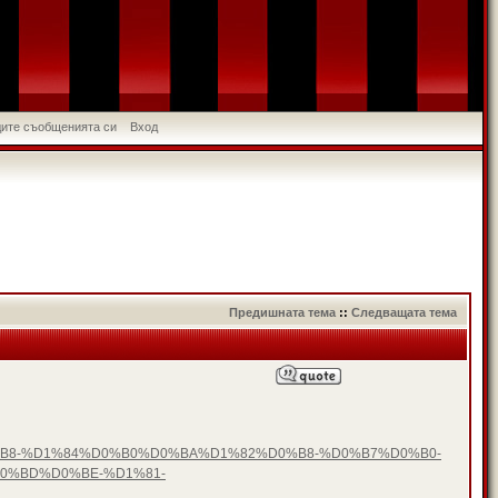
идите съобщенията си
Вход
Предишната тема
::
Следващата тема
D0%B8-%D1%84%D0%B0%D0%BA%D1%82%D0%B8-%D0%B7%D0%B0-
0%BD%D0%BE-%D1%81-