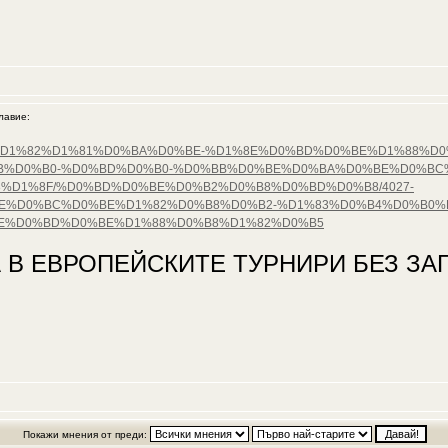
авие:
%D0%B5%D1%82%D1%81%D0%BA%D0%BE-%D1%8E%D0%BD%D0%BE%D1%88%
B%D0%B0-%D0%BD%D0%B0-%D0%BB%D0%BE%D0%BA%D0%BE%D0%BC
%D1%8F/%D0%BD%D0%BE%D0%B2%D0%B8%D0%BD%D0%B8/4027-
%D0%BC%D0%BE%D1%82%D0%B8%D0%B2-%D1%83%D0%B4%D0%B0%D
8E%D0%BD%D0%BE%D1%88%D0%B8%D1%82%D0%B5
 В ЕВРОПЕЙСКИТЕ ТУРНИРИ БЕЗ ЗАГ
Покажи мнения от преди: