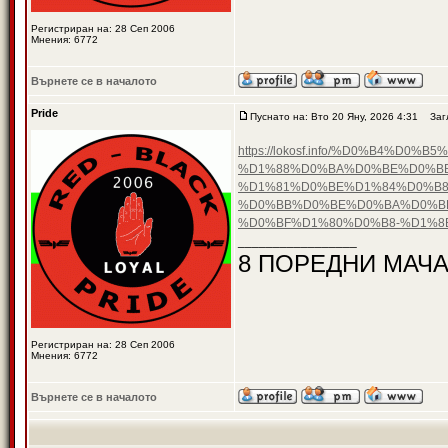
Регистриран на: 28 Сеп 2006
Мнения: 6772
Върнете се в началото
Pride
Пуснато на: Вто 20 Яну, 2026 4:31
Загл
https://lokosf.info/%D0%B4
%D1%88%D0%BA%D0%BE%D0%B
%D1%81%D0%BE%D1%84%D0%B8
%D0%BB%D0%BE%D0%BA%D0%BE
%D0%BF%D1%80%D0%B8-%D1%
_________________
8 ПОРЕДНИ МАЧА
Регистриран на: 28 Сеп 2006
Мнения: 6772
Върнете се в началото