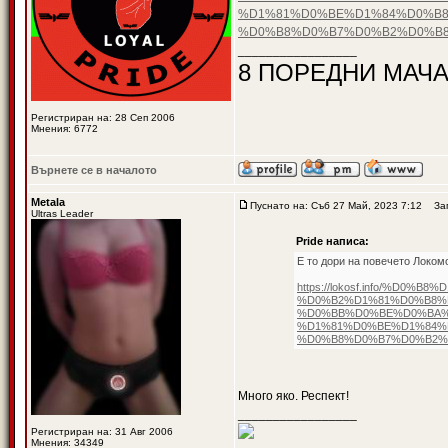
%D1%81%D0%BE%D1%84%D0%B8
%D0%B8%D0%B7%D0%B2%D0%B8
_________________
8 ПОРЕДНИ МАЧА
Регистриран на: 28 Сеп 2006
Мнения: 6772
Върнете се в началото
Metala
Пуснато на: Съб 27 Май, 2023 7:12
Заг
Ultras Leader
Pride написа:
Е то дори на повечето Локом
https://lokosf.info/%
%D0%B2%D1%81%D0%B8%
%D0%BB%D0%BE%D0%BA%
%D1%81%D0%BE%D1%84%
%D0%B8%D0%B7%D0%B2%
Много яко. Респект!
_________________
Регистриран на: 31 Авг 2006
Мнения: 34349