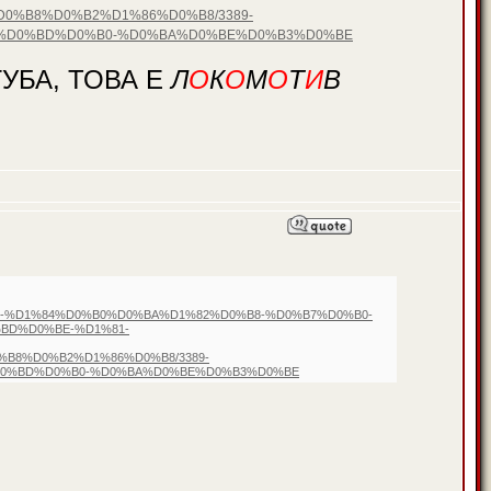
%B8%D0%B2%D1%86%D0%B8/3389-
%D0%BD%D0%B0-%D0%BA%D0%BE%D0%B3%D0%BE
УБА, ТОВА Е
Л
О
К
О
М
О
Т
И
В
%B8-%D1%84%D0%B0%D0%BA%D1%82%D0%B8-%D0%B7%D0%B0-
BD%D0%BE-%D1%81-
8%D0%B2%D1%86%D0%B8/3389-
D0%BD%D0%B0-%D0%BA%D0%BE%D0%B3%D0%BE