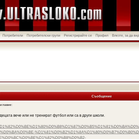
Потребители
Потребителски групи
Регистрирайте се
Профил
Влезте, за да в
Съобщение
главие:
децата вече или не тренират футбол или са в други школи.
%D1%81%D1%82%D0%BE%D1%80%D0%B8%D1%87%D0%B5%D1%81%D0%BA%
%D0%BA%D0%BE-%D1%81%D0%B2%D1%8A%D1%80%D0%B7%D0%B0%D
E%D0%BC%D0%BE%D1%82%D0%B8%D0%B2-