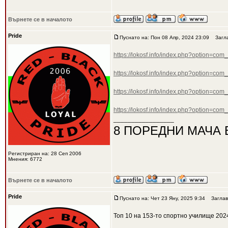
Върнете се в началото
Pride
Пуснато на: Пон 08 Апр, 2024 23:09
Загла
https://lokosf.info/index.php?option=co
https://lokosf.info/index.php?option=co
https://lokosf.info/index.php?option=co
https://lokosf.info/index.php?option=co
_________________
8 ПОРЕДНИ МАЧА 
Регистриран на: 28 Сеп 2006
Мнения: 6772
Върнете се в началото
Pride
Пуснато на: Чет 23 Яну, 2025 9:34
Заглав
Топ 10 на 153-то спортно училище 202