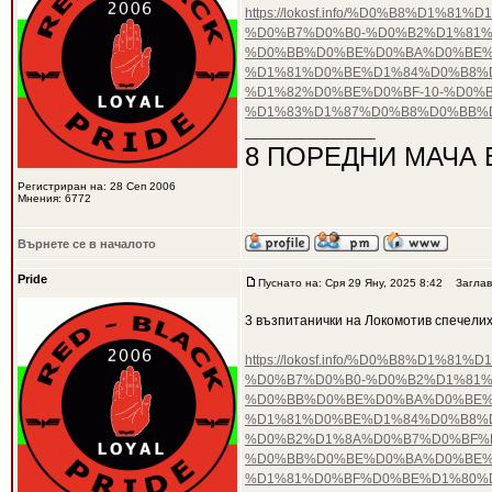
https://lokosf.info/%D0%B8%D
%D0%B7%D0%B0-%D0%B2%D1%81%
%D0%BB%D0%BE%D0%BA%D0%BE%
%D1%81%D0%BE%D1%84%D0%B8%D
%D1%82%D0%BE%D0%BF-10-%D0%
%D1%83%D1%87%D0%B8%D0%BB%D
_________________
8 ПОРЕДНИ МАЧА 
Регистриран на: 28 Сеп 2006
Мнения: 6772
Върнете се в началото
Pride
Пуснато на: Сря 29 Яну, 2025 8:42
Заглав
3 възпитанички на Локомотив спечели
https://lokosf.info/%D0%B8%D
%D0%B7%D0%B0-%D0%B2%D1%81%
%D0%BB%D0%BE%D0%BA%D0%BE%
%D1%81%D0%BE%D1%84%D0%B8%D
%D0%B2%D1%8A%D0%B7%D0%BF%
%D0%BB%D0%BE%D0%BA%D0%BE%
%D1%81%D0%BF%D0%BE%D1%80%D