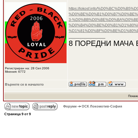
https://lokosf.info/%D0%BC%D0%
%D0%BE%D0%B1%D0%B7%D0%BE%
3-%D0%BB%D0%BE%D0%BA%D0%BE
%D0%B4%D0%BE%D0%B1%D1%80%
%D1%81%D0%BF%D0%BE%D1%80%D
_________________
8 ПОРЕДНИ МАЧА 
Регистриран на: 28 Сеп 2006
Мнения: 6772
Върнете се в началото
Покаж
Форуми
->
ОСК Локомотив-София
Страница
9
от
9