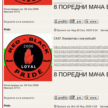
_________________
8 ПОРЕДНИ МАЧА 
Регистриран на: 28 Сеп 2006
Мнения: 6772
Върнете се в началото
Pride
Пуснато на: Нед 28 Сеп, 2025 6:24
Заглав
СКХГ Локомотив с нов уебсайт
https://lokosf.info/%D1%81%D
%D1%81%D0%BE%D1%84%D0%B8%
%D0%B3%D0%B8%D0%BC%D0%BD%D
%D0%BB%D0%BE%D0%BA%D0%BE%
%D1%83%D0%B5%D0%B1%D1%81%
_________________
8 ПОРЕДНИ МАЧА 
Регистриран на: 28 Сеп 2006
Мнения: 6772
Върнете се в началото
Pride
Пуснато на: Вто 20 Яну, 2026 4:28
Заглав