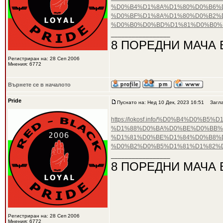
%D0%B4%D1%8A%D1%80%D0%B6%
%D0%BF%D1%8A%D1%80%D0%B2%
%D0%B0%D0%BD%D1%81%D0%B0%
_________________
8 ПОРЕДНИ МАЧА 
Регистриран на: 28 Сеп 2006
Мнения: 6772
Върнете се в началото
Pride
Пуснато на: Нед 10 Дек, 2023 16:51
Загла
https://lokosf.info/%D0%B4%D
%D1%88%D0%BA%D0%BE%D0%BB%
%D1%81%D0%BE%D1%84%D0%B8%D
%D0%B2%D0%B5%D1%81%D1%82%
_________________
8 ПОРЕДНИ МАЧА 
Регистриран на: 28 Сеп 2006
Мнения: 6772