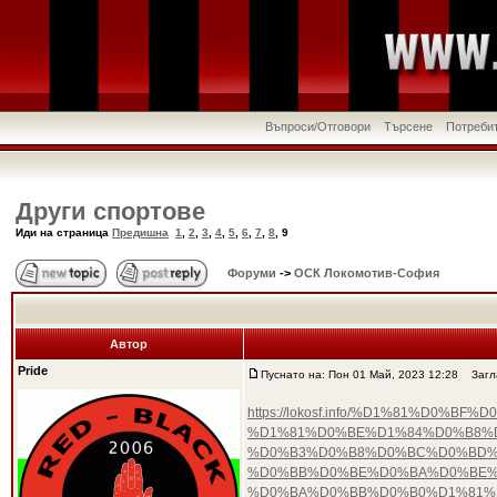
Въпроси/Отговори
Търсене
Потреби
Други спортове
Иди на страница
Предишна
1
,
2
,
3
,
4
,
5
,
6
,
7
,
8
,
9
Форуми
->
ОСК Локомотив-София
Автор
Pride
Пуснато на: Пон 01 Май, 2023 12:28
Загла
https://lokosf.info/%D1%81%D
%D1%81%D0%BE%D1%84%D0%B8%
%D0%B3%D0%B8%D0%BC%D0%BD%D
%D0%BB%D0%BE%D0%BA%D0%BE%
%D0%BA%D0%BB%D0%B0%D1%81%