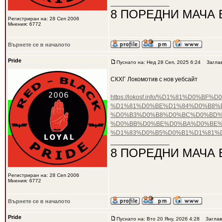
_________________
8 ПОРЕДНИ МАЧА 
Регистриран на: 28 Сеп 2006
Мнения: 6772
Върнете се в началото
Pride
Пуснато на: Нед 28 Сеп, 2025 6:24
Заглав
СКХГ Локомотив с нов уебсайт
https://lokosf.info/%D1%81%D
%D1%81%D0%BE%D1%84%D0%B8%
%D0%B3%D0%B8%D0%BC%D0%BD%D
%D0%BB%D0%BE%D0%BA%D0%BE%
%D1%83%D0%B5%D0%B1%D1%81%
_________________
8 ПОРЕДНИ МАЧА 
Регистриран на: 28 Сеп 2006
Мнения: 6772
Върнете се в началото
Pride
Пуснато на: Вто 20 Яну, 2026 4:28
Заглав