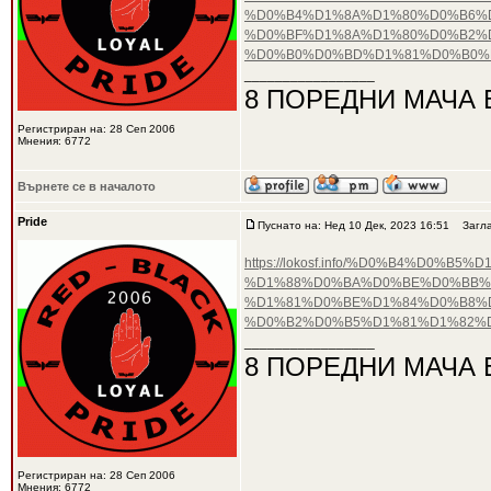
%D0%B4%D1%8A%D1%80%D0%B6%
%D0%BF%D1%8A%D1%80%D0%B2%
%D0%B0%D0%BD%D1%81%D0%B0%
_________________
8 ПОРЕДНИ МАЧА 
Регистриран на: 28 Сеп 2006
Мнения: 6772
Върнете се в началото
Pride
Пуснато на: Нед 10 Дек, 2023 16:51
Загла
https://lokosf.info/%D0%B4%D
%D1%88%D0%BA%D0%BE%D0%BB%
%D1%81%D0%BE%D1%84%D0%B8%D
%D0%B2%D0%B5%D1%81%D1%82%
_________________
8 ПОРЕДНИ МАЧА 
Регистриран на: 28 Сеп 2006
Мнения: 6772