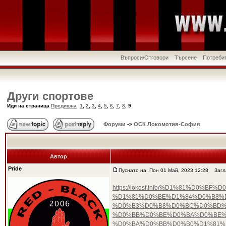
Въпроси/Отговори
Търсене
Потреби
Други спортове
Иди на страница
Предишна
1
,
2
,
3
,
4
,
5
,
6
,
7
,
8
,
9
Форуми
->
ОСК Локомотив-София
Автор
Pride
Пуснато на: Пон 01 Май, 2023 12:28
Загла
https://lokosf.info/%D1%81%D
%D1%81%D0%BE%D1%84%D0%B8%
%D0%B3%D0%B8%D0%BC%D0%BD%D
%D0%BB%D0%BE%D0%BA%D0%BE%
%D0%BA%D0%BB%D0%B0%D1%81%