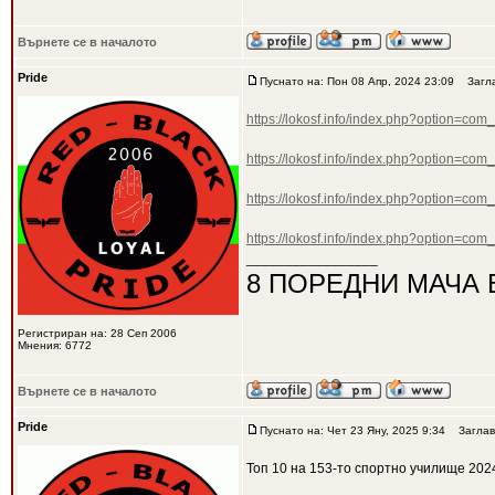
Върнете се в началото
Pride
Пуснато на: Пон 08 Апр, 2024 23:09
Загла
https://lokosf.info/index.php?option=co
https://lokosf.info/index.php?option=co
https://lokosf.info/index.php?option=co
https://lokosf.info/index.php?option=co
_________________
8 ПОРЕДНИ МАЧА 
Регистриран на: 28 Сеп 2006
Мнения: 6772
Върнете се в началото
Pride
Пуснато на: Чет 23 Яну, 2025 9:34
Заглав
Топ 10 на 153-то спортно училище 202