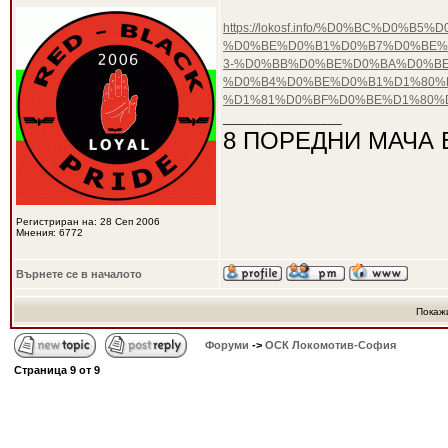
https://lokosf.info/%D0%BC%D0%
%D0%BE%D0%B1%D0%B7%D0%BE%
3-%D0%BB%D0%BE%D0%BA%D0%BE
%D0%B4%D0%BE%D0%B1%D1%80%
%D1%81%D0%BF%D0%BE%D1%80%D
_________________
8 ПОРЕДНИ МАЧА 
Регистриран на: 28 Сеп 2006
Мнения: 6772
Върнете се в началото
Покаж
Форуми
->
ОСК Локомотив-София
Страница
9
от
9