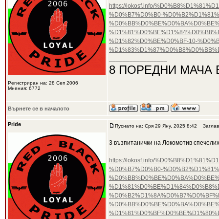
https://lokosf.info/%D0%B8%D
%D0%B7%D0%B0-%D0%B2%D1%81%
%D0%BB%D0%BE%D0%BA%D0%BE%
%D1%81%D0%BE%D1%84%D0%B8%D
%D1%82%D0%BE%D0%BF-10-%D0%
%D1%83%D1%87%D0%B8%D0%BB%D
_________________
8 ПОРЕДНИ МАЧА 
Регистриран на: 28 Сеп 2006
Мнения: 6772
Върнете се в началото
Pride
Пуснато на: Сря 29 Яну, 2025 8:42
Заглав
3 възпитанички на Локомотив спечели
https://lokosf.info/%D0%B8%D
%D0%B7%D0%B0-%D0%B2%D1%81%
%D0%BB%D0%BE%D0%BA%D0%BE%
%D1%81%D0%BE%D1%84%D0%B8%D
%D0%B2%D1%8A%D0%B7%D0%BF%
%D0%BB%D0%BE%D0%BA%D0%BE%
%D1%81%D0%BF%D0%BE%D1%80%D