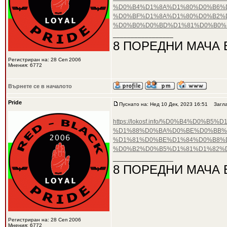
%D0%B4%D1%8A%D1%80%D0%B6%
%D0%BF%D1%8A%D1%80%D0%B2%
%D0%B0%D0%BD%D1%81%D0%B0%
_________________
8 ПОРЕДНИ МАЧА 
Регистриран на: 28 Сеп 2006
Мнения: 6772
Върнете се в началото
Pride
Пуснато на: Нед 10 Дек, 2023 16:51
Загла
https://lokosf.info/%D0%B4%D
%D1%88%D0%BA%D0%BE%D0%BB%
%D1%81%D0%BE%D1%84%D0%B8%D
%D0%B2%D0%B5%D1%81%D1%82%
_________________
8 ПОРЕДНИ МАЧА 
Регистриран на: 28 Сеп 2006
Мнения: 6772