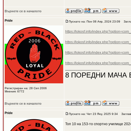
Върнете се в началото
Pride
Пуснато на: Пон 08 Апр, 2024 23:09
Загла
https://lokosf.info/index.php?option=co
https://lokosf.info/index.php?option=co
https://lokosf.info/index.php?option=co
https://lokosf.info/index.php?option=co
_________________
8 ПОРЕДНИ МАЧА 
Регистриран на: 28 Сеп 2006
Мнения: 6772
Върнете се в началото
Pride
Пуснато на: Чет 23 Яну, 2025 9:34
Заглав
Топ 10 на 153-то спортно училище 202