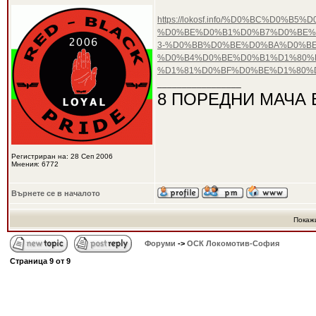
https://lokosf.info/%D0%BC%D0%
%D0%BE%D0%B1%D0%B7%D0%BE%
3-%D0%BB%D0%BE%D0%BA%D0%BE
%D0%B4%D0%BE%D0%B1%D1%80%
%D1%81%D0%BF%D0%BE%D1%80%D
_________________
8 ПОРЕДНИ МАЧА 
Регистриран на: 28 Сеп 2006
Мнения: 6772
Върнете се в началото
Покаж
Форуми
->
ОСК Локомотив-София
Страница
9
от
9