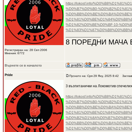
https://lokosf.info/%D0%B8%D
%D0%B7%D0%B0-%D0%B2%D1%81%
%D0%BB%D0%BE%D0%BA%D0%BE%
%D1%81%D0%BE%D1%84%D0%B8%D
%D1%82%D0%BE%D0%BF-10-%D0%
%D1%83%D1%87%D0%B8%D0%BB%D
_________________
8 ПОРЕДНИ МАЧА 
Регистриран на: 28 Сеп 2006
Мнения: 6772
Върнете се в началото
Pride
Пуснато на: Сря 29 Яну, 2025 8:42
Заглав
3 възпитанички на Локомотив спечели
https://lokosf.info/%D0%B8%D
%D0%B7%D0%B0-%D0%B2%D1%81%
%D0%BB%D0%BE%D0%BA%D0%BE%
%D1%81%D0%BE%D1%84%D0%B8%D
%D0%B2%D1%8A%D0%B7%D0%BF%
%D0%BB%D0%BE%D0%BA%D0%BE%
%D1%81%D0%BF%D0%BE%D1%80%D