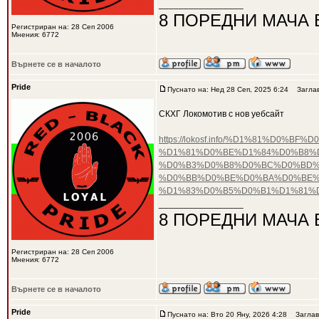
_________________
8 ПОРЕДНИ МАЧА 
Регистриран на: 28 Сеп 2006
Мнения: 6772
Върнете се в началото
Pride
Пуснато на: Нед 28 Сеп, 2025 6:24
Заглав
СКХГ Локомотив с нов уебсайт
https://lokosf.info/%D1%81%D
%D1%81%D0%BE%D1%84%D0%B8%
%D0%B3%D0%B8%D0%BC%D0%BD%D
%D0%BB%D0%BE%D0%BA%D0%BE%
%D1%83%D0%B5%D0%B1%D1%81%
_________________
8 ПОРЕДНИ МАЧА 
Регистриран на: 28 Сеп 2006
Мнения: 6772
Върнете се в началото
Pride
Пуснато на: Вто 20 Яну, 2026 4:28
Заглав