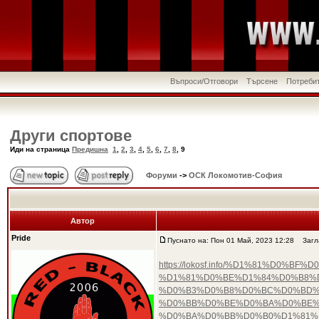
Въпроси/Отговори
Търсене
Потреби
Други спортове
Иди на страница
Предишна
1
,
2
,
3
,
4
,
5
,
6
,
7
,
8
,
9
Форуми
->
ОСК Локомотив-София
Автор
Pride
Пуснато на: Пон 01 Май, 2023 12:28
Загла
https://lokosf.info/%D1%81%D
%D1%81%D0%BE%D1%84%D0%B8%
%D0%B3%D0%B8%D0%BC%D0%BD%D
%D0%BB%D0%BE%D0%BA%D0%BE%
%D0%BA%D0%BB%D0%B0%D1%81%