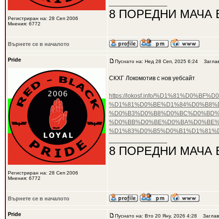
_________________
8 ПОРЕДНИ МАЧА 
Регистриран на: 28 Сеп 2006
Мнения: 6772
Върнете се в началото
Pride
Пуснато на: Нед 28 Сеп, 2025 6:24
Заглав
СКХГ Локомотив с нов уебсайт
https://lokosf.info/%D1%81%D
%D1%81%D0%BE%D1%84%D0%B8%
%D0%B3%D0%B8%D0%BC%D0%BD%D
%D0%BB%D0%BE%D0%BA%D0%BE%
%D1%83%D0%B5%D0%B1%D1%81%
_________________
8 ПОРЕДНИ МАЧА 
Регистриран на: 28 Сеп 2006
Мнения: 6772
Върнете се в началото
Pride
Пуснато на: Вто 20 Яну, 2026 4:28
Заглав