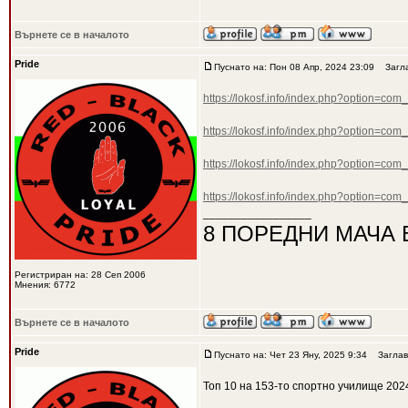
Върнете се в началото
Pride
Пуснато на: Пон 08 Апр, 2024 23:09
Загла
https://lokosf.info/index.php?option=co
https://lokosf.info/index.php?option=co
https://lokosf.info/index.php?option=co
https://lokosf.info/index.php?option=co
_________________
8 ПОРЕДНИ МАЧА 
Регистриран на: 28 Сеп 2006
Мнения: 6772
Върнете се в началото
Pride
Пуснато на: Чет 23 Яну, 2025 9:34
Заглав
Топ 10 на 153-то спортно училище 202