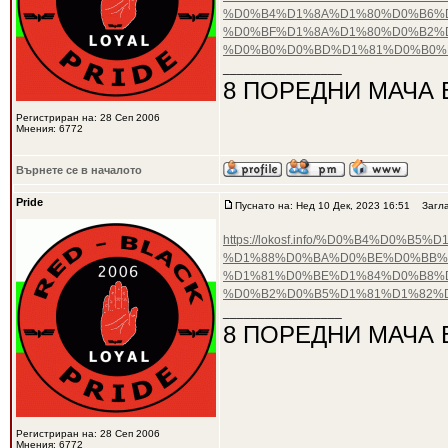
%D0%B4%D1%8A%D1%80%D0%B6%
%D0%BF%D1%8A%D1%80%D0%B2%
%D0%B0%D0%BD%D1%81%D0%B0%
_________________
8 ПОРЕДНИ МАЧА 
Регистриран на: 28 Сеп 2006
Мнения: 6772
Върнете се в началото
Pride
Пуснато на: Нед 10 Дек, 2023 16:51
Загла
https://lokosf.info/%D0%B4%D
%D1%88%D0%BA%D0%BE%D0%BB%
%D1%81%D0%BE%D1%84%D0%B8%D
%D0%B2%D0%B5%D1%81%D1%82%
_________________
8 ПОРЕДНИ МАЧА 
Регистриран на: 28 Сеп 2006
Мнения: 6772