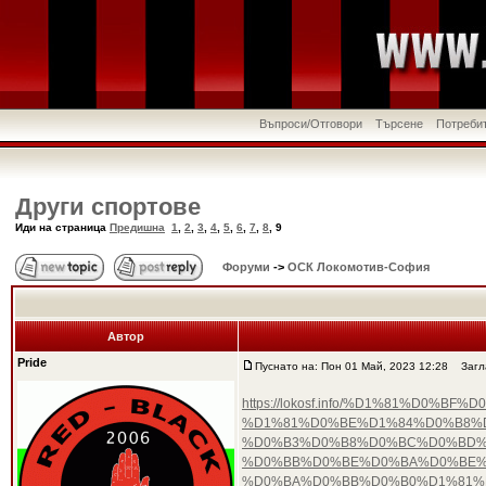
Въпроси/Отговори
Търсене
Потреби
Други спортове
Иди на страница
Предишна
1
,
2
,
3
,
4
,
5
,
6
,
7
,
8
,
9
Форуми
->
ОСК Локомотив-София
Автор
Pride
Пуснато на: Пон 01 Май, 2023 12:28
Загла
https://lokosf.info/%D1%81%D
%D1%81%D0%BE%D1%84%D0%B8%
%D0%B3%D0%B8%D0%BC%D0%BD%D
%D0%BB%D0%BE%D0%BA%D0%BE%
%D0%BA%D0%BB%D0%B0%D1%81%