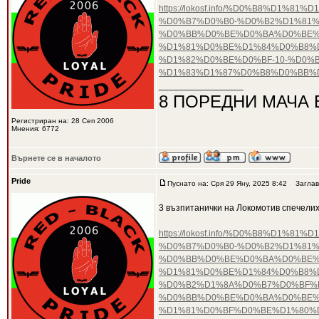
https://lokosf.info/%D0%B8%D
%D0%B7%D0%B0-%D0%B2%D1%81%
%D0%BB%D0%BE%D0%BA%D0%BE%
%D1%81%D0%BE%D1%84%D0%B8%D
%D1%82%D0%BE%D0%BF-10-%D0%
%D1%83%D1%87%D0%B8%D0%BB%D
_________________
8 ПОРЕДНИ МАЧА 
Регистриран на: 28 Сеп 2006
Мнения: 6772
Върнете се в началото
Pride
Пуснато на: Сря 29 Яну, 2025 8:42
Заглав
3 възпитанички на Локомотив спечели
https://lokosf.info/%D0%B8%D
%D0%B7%D0%B0-%D0%B2%D1%81%
%D0%BB%D0%BE%D0%BA%D0%BE%
%D1%81%D0%BE%D1%84%D0%B8%D
%D0%B2%D1%8A%D0%B7%D0%BF%
%D0%BB%D0%BE%D0%BA%D0%BE%
%D1%81%D0%BF%D0%BE%D1%80%D