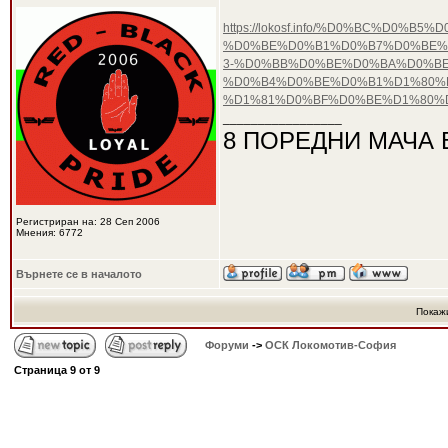
https://lokosf.info/%D0%BC%D0%
%D0%BE%D0%B1%D0%B7%D0%BE%
3-%D0%BB%D0%BE%D0%BA%D0%BE
%D0%B4%D0%BE%D0%B1%D1%80%
%D1%81%D0%BF%D0%BE%D1%80%D
_________________
8 ПОРЕДНИ МАЧА 
Регистриран на: 28 Сеп 2006
Мнения: 6772
Върнете се в началото
Покаж
Форуми
->
ОСК Локомотив-София
Страница
9
от
9