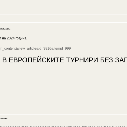
главие:
л на 2024 година
=com_content&view=article&id=3816&Itemid=999
 В ЕВРОПЕЙСКИТЕ ТУРНИРИ БЕЗ ЗАГ
авие: