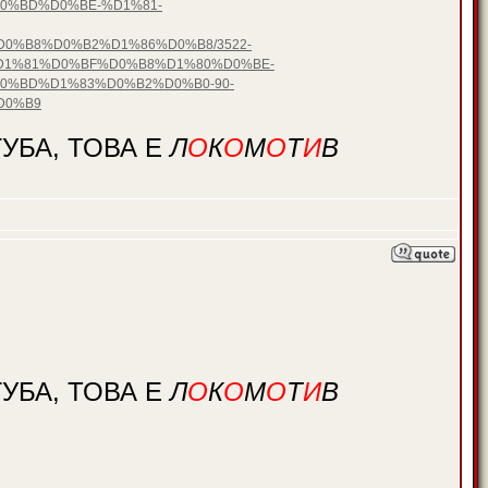
0%BD%D0%BE-%D1%81-
%B8%D0%B2%D1%86%D0%B8/3522-
1%81%D0%BF%D0%B8%D1%80%D0%BE-
%BD%D1%83%D0%B2%D0%B0-90-
D0%B9
УБА, ТОВА Е
Л
О
К
О
М
О
Т
И
В
УБА, ТОВА Е
Л
О
К
О
М
О
Т
И
В