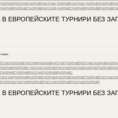
%D0%B3%D1%80%D0%B0%D1%84-%D0%BE%D1%82-%D0%BA%D0%B0%
1%D0%B8%D0%BC%D0%B8%D1%80-%D0%BC%D0%B8%D0%BB%D0%BE%
 В ЕВРОПЕЙСКИТЕ ТУРНИРИ БЕЗ ЗАГ
лавие:
%D1%81%D1%82%D0%BE%D1%80%D0%B8%D1%87%D0%B5%D1%81%D0%BA%
%D0%BA%D0%BE-%D1%81%D0%B2%D1%8A%D1%80%D0%B7%D0%B0%D
E%D0%BC%D0%BE%D1%82%D0%B8%D0%B2-
%D1%8F/%D0%BB%D0%BE%D0%BA%D0%BE%D0%BC%D0%BE%D1%82%D0
BE%D0%B1%D1%80%D0%BE%D1%82%D0%B0%D1%82%D0%B0
 В ЕВРОПЕЙСКИТЕ ТУРНИРИ БЕЗ ЗАГ