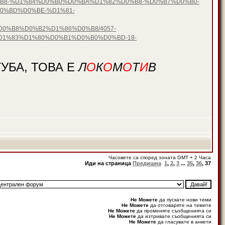
D0%B8-%D1%84%D0%B0%D0%BA%D1%82%D0%B8-%D0%B7%D0%B0-
0%BD%D0%BE-%D1%81-
%B8%D0%B2%D1%86%D0%B8/4057-
1%83%D1%80%D0%B1%D0%B0%D0%BD-18-
УБА, ТОВА Е
Л
О
К
О
М
О
Т
И
В
Часовете са според зоната GMT + 2 Часа
Иди на страница
Предишна
1
,
2
,
3
...
35
,
36
,
37
Не Можете
да пускате нови теми
Не Можете
да отговаряте на темите
Не Можете
да променяте съобщенията си
Не Можете
да изтривате съобщенията си
Не Можете
да гласувате в анкети