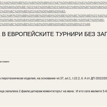
%D1%81%D1%82%D0%BE%D1%80%D0%B8%D1%87%D0%B5%D1%81%D0%BA%
%D0%BA%D0%BE-%D1%81%D0%B2%D1%8A%D1%80%D0%B7%D0%B0%D
E%D0%BC%D0%BE%D1%82%D0%B8%D0%B2-
%D1%8F/%D0%BB%D0%BE%D0%BA%D0%BE%D0%BC%D0%BE%D1%82%D0
%D0%B0-%D0%BA%D0%B0%D1%80%D1%82%D0%B0-%D0%B7%D0%B0-
E%D0%BC%D0%BE%D1%82%D0%B8%D0%B2%D0%B5%D1%86
 В ЕВРОПЕЙСКИТЕ ТУРНИРИ БЕЗ ЗАГ
главие:
иротехнически изделия, на основание чл.37, ал.1, т.22.2, б. А от ДП /2022/2
чица запалиха 2 факли,цитирам коментаторът на мача : И ето сега малките 5-6