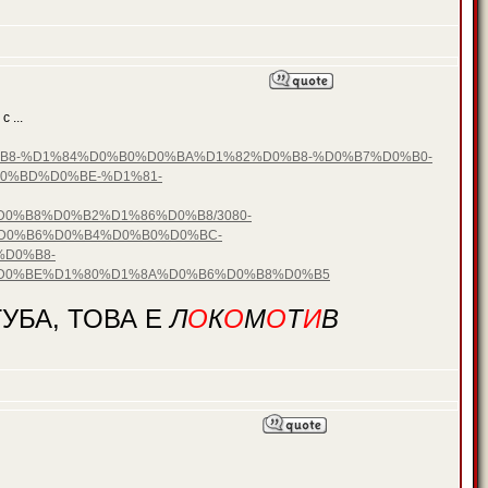
 ...
D0%B8-%D1%84%D0%B0%D0%BA%D1%82%D0%B8-%D0%B7%D0%B0-
0%BD%D0%BE-%D1%81-
%B8%D0%B2%D1%86%D0%B8/3080-
D0%B6%D0%B4%D0%B0%D0%BC-
D0%B8-
D0%BE%D1%80%D1%8A%D0%B6%D0%B8%D0%B5
УБА, ТОВА Е
Л
О
К
О
М
О
Т
И
В