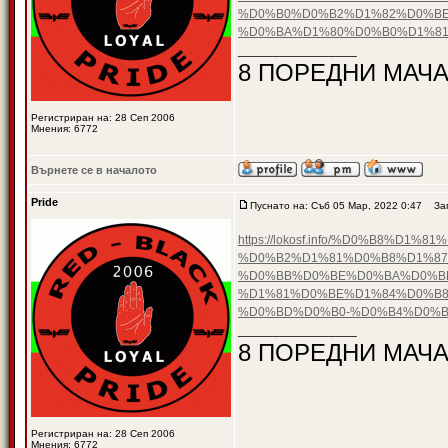
%D0%B0%D0%B2%D1%82%D0%BE
%D0%BA%D1%80%D0%B0%D1%8
_________________
8 ПОРЕДНИ МАЧА
Регистриран на: 28 Сеп 2006
Мнения: 6772
Върнете се в началото
Pride
Пуснато на: Съб 05 Мар, 2022 0:47
Заг
https://lokosf.info/%D0%B8
%D0%B2%D1%81%D0%B8%D1%87
%D0%BB%D0%BE%D0%BA%D0%B
%D1%81%D0%BE%D1%84%D0%B8
%D0%BD%D0%B0-%D0%B4%D0%
_________________
8 ПОРЕДНИ МАЧА
Регистриран на: 28 Сеп 2006
Мнения: 6772