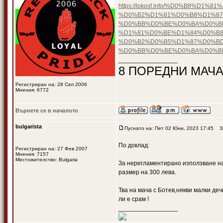
https://lokosf.info/%D0%B8
%D0%B2%D1%81%D0%B8%D1%87
%D0%BB%D0%BE%D0%BA%D0%B
%D1%81%D0%BE%D1%84%D0%B8
%D0%B2%D0%B5%D1%87%D0%BD
%D0%BB%D0%BE%D0%BA%D0%B
_________________
8 ПОРЕДНИ МАЧА
Регистриран на: 28 Сеп 2006
Мнения: 6772
Върнете се в началото
bulgarista
Пуснато на: Пет 02 Юни, 2023 17:45
За
По доклад:
Регистриран на: 27 Фев 2007
Мнения: 7157
Местожителство: Bulgaria
За нерегламентирано използване на п
размер на 300 лева.
Тва на мача с Ботев,някви малки де
ли е срам !
_________________