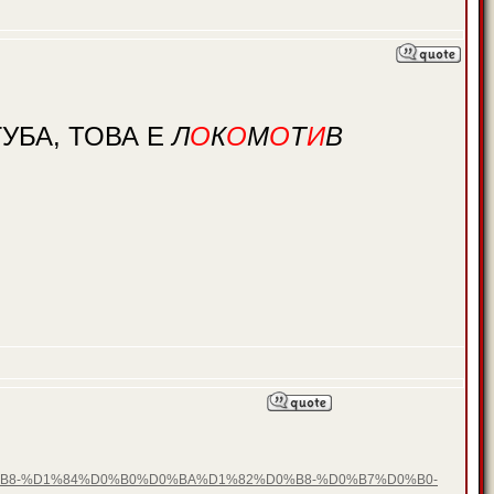
УБА, ТОВА Е
Л
О
К
О
М
О
Т
И
В
D0%B8-%D1%84%D0%B0%D0%BA%D1%82%D0%B8-%D0%B7%D0%B0-