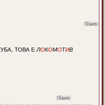
УБА, ТОВА Е
Л
О
К
О
М
О
Т
И
В