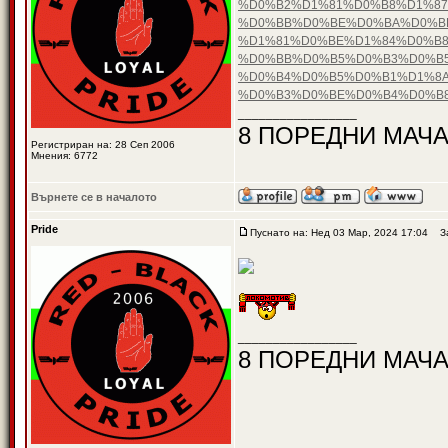
%D0%B2%D1%81%D0%B8%D1%87
%D0%BB%D0%BE%D0%BA%D0%B
%D1%81%D0%BE%D1%84%D0%B8
%D0%BB%D0%B5%D0%B3%D0%B5
%D0%B4%D0%B5%D0%B1%D1%8A
%D0%B3%D0%BE%D0%B4%D0%B
_________________
8 ПОРЕДНИ МАЧА
Регистриран на: 28 Сеп 2006
Мнения: 6772
Върнете се в началото
Pride
Пуснато на: Нед 03 Мар, 2024 17:04
За
_________________
8 ПОРЕДНИ МАЧА