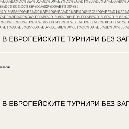
%D0%BA%D0%BE-%D1%81%D0%B2%D1%8A%D1%80%D0%B7%D0%B0%D
E%D0%BC%D0%BE%D1%82%D0%B8%D0%B2-
%D1%8F/%D0%BB%D0%BE%D0%BA%D0%BE%D0%BC%D0%BE%D1%82%D0
%D0%BD%D0%B4%D0%B0%D1%80%D0%BD%D0%B8%D1%8F%D1%82-%D
%D1%80%D1%81%D0%BA%D0%B8-%D0%BF%D1%80%D0%B0%D0%B7%D0
8%D1%88%D0%B5%D0%BD-%D1%8E%D0%B1%D0%B8%D0%BB%D0%B5%
 В ЕВРОПЕЙСКИТЕ ТУРНИРИ БЕЗ ЗАГ
главие:
 В ЕВРОПЕЙСКИТЕ ТУРНИРИ БЕЗ ЗАГ