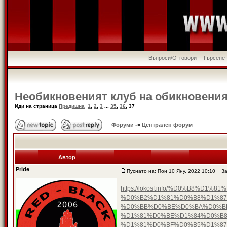
Въпроси/Отговори
Търсене
Необикновеният клуб на обикновения
Иди на страница
Предишна
1
,
2
,
3
...
35
,
36
,
37
Форуми
->
Централен форум
Автор
Pride
Пуснато на: Пон 10 Яну, 2022 10:10
Заг
https://lokosf.info/%D0%B8
%D0%B2%D1%81%D0%B8%D1%87
%D0%BB%D0%BE%D0%BA%D0%B
%D1%81%D0%BE%D1%84%D0%B8
%D1%81%D0%BF%D0%B5%D1%87