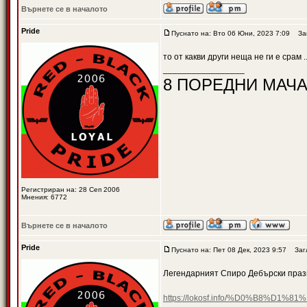
Върнете се в началото
Pride
Пуснато на: Вто 06 Юни, 2023 7:09
Заг
то от какви други неща не ги е срам ..
_________________
8 ПОРЕДНИ МАЧА
Регистриран на: 28 Сеп 2006
Мнения: 6772
Върнете се в началото
Pride
Пуснато на: Пет 08 Дек, 2023 9:57
Загл
Легендарният Спиро Дебърски праз
https://lokosf.info/%D0%B8