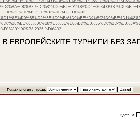
%D1%81%D1%82%D0%BE%D1%80%D0%B8%D1%87%D0%B5%D1%81%D0%BA%
%D0%BA%D0%BE-%D1%81%D0%B2%D1%8A%D1%80%D0%B7%D0%B0%D
E%D0%BC%D0%BE%D1%82%D0%B8%D0%B2-
%D1%8F/%D0%BB%D0%BE%D0%BA%D0%BE%D0%BC%D0%BE%D1%82%D0
%D0%B8%D1%86%D0%B8%D0%BE%D0%BD%D0%B5%D0%BD-%D0%BA%D
%D1%80%D0%B8-2026-%D0%B3
 В ЕВРОПЕЙСКИТЕ ТУРНИРИ БЕЗ ЗАГ
Покажи мнения от преди:
Идете на: