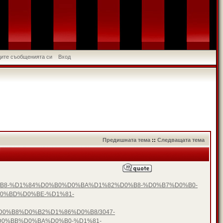
идите съобщенията си
Вход
Предишната тема
::
Следващата тема
D0%B8-%D1%84%D0%B0%D0%BA%D1%82%D0%B8-%D0%B7%D0%B0-
0%BD%D0%BE-%D1%81-
%B8%D0%B2%D1%86%D0%B8/3047-
0%BB%D0%BA%D0%B0-%D1%81-