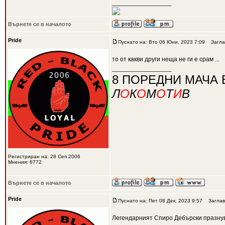
_________________
Върнете се в началото
Pride
Пуснато на: Вто 06 Юни, 2023 7:09
Загла
то от какви други неща не ги е срам ...
_________________
8 ПОРЕДНИ МАЧА 
Л
О
К
О
М
О
Т
И
В
Регистриран на: 28 Сеп 2006
Мнения: 6772
Върнете се в началото
Pride
Пуснато на: Пет 08 Дек, 2023 9:57
Заглав
Легендарният Спиро Дебърски празну