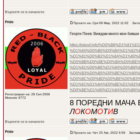
Върнете се в началото
Pride
Пуснато на: Сря 09 Мар, 2022 11:02
Загла
Георги Пеев: Виждам много мои бивши 
https://lokosf.info/%D0%B8%D
%D1%84%D0%B0%D0%BA%D1%82%D
%D1%81%D0%B2%D1%8A%D1%80%
%D0%BB%D0%BE%D0%BA%D0%BE%
%D1%81%D0%BE%D1%84%D0%B8%D
%D0%B3%D0%B5%D0%BE%D1%80%
%D0%BC%D0%BD%D0%BE%D0%B3%
%D1%81%D1%8A%D0%BE%D1%82%
%D0%BE%D1%80%D1%8A%D0%B6%
Регистриран на: 28 Сеп 2006
_________________
Мнения: 6772
8 ПОРЕДНИ МАЧА 
Л
О
К
О
М
О
Т
И
В
Върнете се в началото
Pride
Пуснато на: Чет 25 Авг, 2022 6:59
Заглав