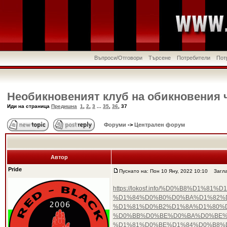
Въпроси/Отговори
Търсене
Потребители
Пот
Необикновеният клуб на обикновения 
Иди на страница
Предишна
1
,
2
,
3
...
35
,
36
,
37
Форуми
->
Централен форум
Автор
Pride
Пуснато на: Пон 10 Яну, 2022 10:10
Загла
https://lokosf.info/%D0%B8%D
%D1%84%D0%B0%D0%BA%D1%82%D
%D1%81%D0%B2%D1%8A%D1%80%
%D0%BB%D0%BE%D0%BA%D0%BE%
%D1%81%D0%BE%D1%84%D0%B8%D