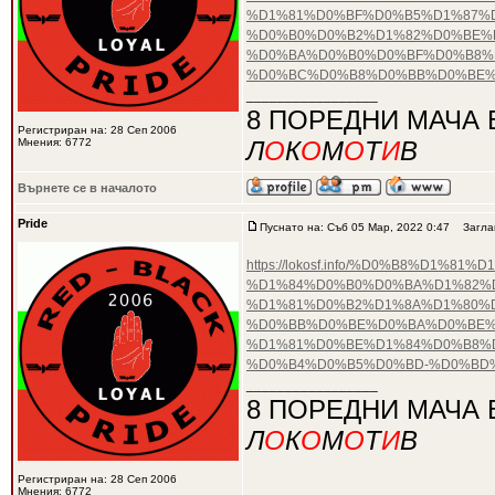
%D1%81%D0%BF%D0%B5%D1%87%
%D0%B0%D0%B2%D1%82%D0%BE%D
%D0%BA%D0%B0%D0%BF%D0%B8%
%D0%BC%D0%B8%D0%BB%D0%BE%
_________________
8 ПОРЕДНИ МАЧА 
Регистриран на: 28 Сеп 2006
Мнения: 6772
Л
О
К
О
М
О
Т
И
В
Върнете се в началото
Pride
Пуснато на: Съб 05 Мар, 2022 0:47
Заглав
https://lokosf.info/%D0%B8%D
%D1%84%D0%B0%D0%BA%D1%82%D
%D1%81%D0%B2%D1%8A%D1%80%
%D0%BB%D0%BE%D0%BA%D0%BE%
%D1%81%D0%BE%D1%84%D0%B8%D
%D0%B4%D0%B5%D0%BD-%D0%BD
_________________
8 ПОРЕДНИ МАЧА 
Л
О
К
О
М
О
Т
И
В
Регистриран на: 28 Сеп 2006
Мнения: 6772