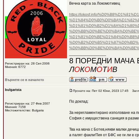
Вечна карта за Локомотивец
https://lokosf.info/%D0%B8%D
%D1%84%D0%B0%D0%BA%D1%82%D
%D1%81%D0%B2%D1%8A%D1%80%
%D0%BB%D0%BE%D0%BA%D0%BE%
%D1%81%D0%BE%D1%84%D0%B8%D
%D0%B2%D0%B5%D1%87%D0%BD%D
%D0%BB%D0%BE%D0%BA%D0%BE%
_________________
8 ПОРЕДНИ МАЧА 
Регистриран на: 28 Сеп 2006
Мнения: 6772
Л
О
К
О
М
О
Т
И
В
Върнете се в началото
bulgarista
Пуснато на: Пет 02 Юни, 2023 17:45
Загл
По доклад:
Регистриран на: 27 Фев 2007
Мнения: 7158
Местожителство: Bulgaria
За нерегламентирано използване на пиро
София с имуществена санкция в размер
Тва на мача с Ботев,някви малки дечиц
а палят факли!Тия от БФС не ги ли е ср