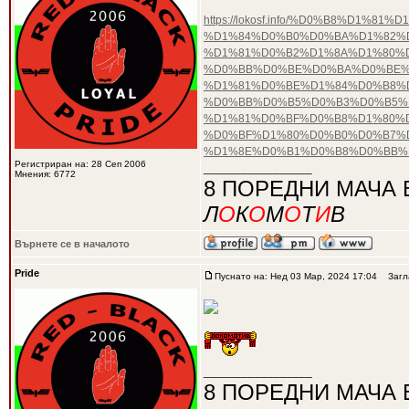
https://lokosf.info/%D0%B8%D
%D1%84%D0%B0%D0%BA%D1%82%D
%D1%81%D0%B2%D1%8A%D1%80%
%D0%BB%D0%BE%D0%BA%D0%BE%
%D1%81%D0%BE%D1%84%D0%B8%D
%D0%BB%D0%B5%D0%B3%D0%B5%
%D1%81%D0%BF%D0%B8%D1%80%
%D0%BF%D1%80%D0%B0%D0%B7%
%D1%8E%D0%B1%D0%B8%D0%BB%
Регистриран на: 28 Сеп 2006
_________________
Мнения: 6772
8 ПОРЕДНИ МАЧА 
Л
О
К
О
М
О
Т
И
В
Върнете се в началото
Pride
Пуснато на: Нед 03 Мар, 2024 17:04
Загла
_________________
8 ПОРЕДНИ МАЧА 