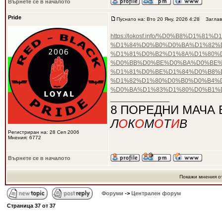
Върнете се в началото
Pride
Пуснато на: Вто 20 Яну, 2026 4:28
Заглав
https://lokosf.info/%D0%B8%D
%D1%84%D0%B0%D0%BA%D1%82%D
%D1%81%D0%B2%D1%8A%D1%80%
%D0%BB%D0%BE%D0%BA%D0%BE%
%D1%81%D0%BE%D1%84%D0%B8%D
%D1%82%D1%80%D0%B0%D0%B4%
%D0%BA%D1%83%D1%80%D0%B1%D
_________________
8 ПОРЕДНИ МАЧА 
Л
О
К
О
М
О
Т
И
В
Регистриран на: 28 Сеп 2006
Мнения: 6772
Върнете се в началото
Покажи мнения о
Форуми
->
Централен форум
Страница
37
от
37