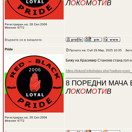
Л
О
К
О
М
О
Т
И
В
Регистриран на: 28 Сеп 2006
Мнения: 6772
Върнете се в началото
Pride
Пуснато на: Съб 29 Мар, 2025 10:35
Загла
Бижу на Красимир Станоев стана гол н
https://lokosf.info/index.php?option=co
_________________
8 ПОРЕДНИ МАЧА 
Л
О
К
О
М
О
Т
И
В
Регистриран на: 28 Сеп 2006
Мнения: 6772