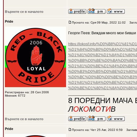
Върнете се в началото
Pride
Пуснато на: Сря 09 Мар, 2022 11:02
Загла
Георги Пеев: Виждам много мои бивши 
https://lokosf.info/%D0%B8%D
%D1%84%D0%B0%D0%BA%D1%82%D
%D1%81%D0%B2%D1%8A%D1%80%
%D0%BB%D0%BE%D0%BA%D0%BE%
%D1%81%D0%BE%D1%84%D0%B8%D
%D0%B3%D0%B5%D0%BE%D1%80%
%D0%BC%D0%BD%D0%BE%D0%B3%
%D1%81%D1%8A%D0%BE%D1%82%
%D0%BE%D1%80%D1%8A%D0%B6%
Регистриран на: 28 Сеп 2006
_________________
Мнения: 6772
8 ПОРЕДНИ МАЧА 
Л
О
К
О
М
О
Т
И
В
Върнете се в началото
Pride
Пуснато на: Чет 25 Авг, 2022 6:59
Заглав