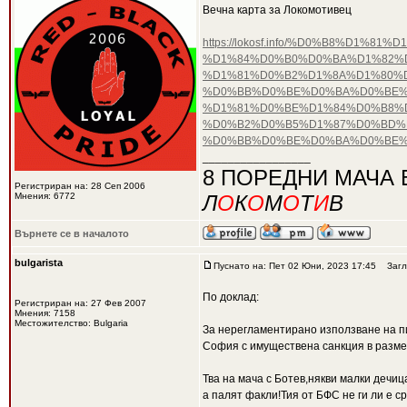
Вечна карта за Локомотивец
https://lokosf.info/%D0%B8%D
%D1%84%D0%B0%D0%BA%D1%82%D
%D1%81%D0%B2%D1%8A%D1%80%
%D0%BB%D0%BE%D0%BA%D0%BE%
%D1%81%D0%BE%D1%84%D0%B8%D
%D0%B2%D0%B5%D1%87%D0%BD%D
%D0%BB%D0%BE%D0%BA%D0%BE%
_________________
8 ПОРЕДНИ МАЧА 
Регистриран на: 28 Сеп 2006
Мнения: 6772
Л
О
К
О
М
О
Т
И
В
Върнете се в началото
bulgarista
Пуснато на: Пет 02 Юни, 2023 17:45
Загл
По доклад:
Регистриран на: 27 Фев 2007
Мнения: 7158
Местожителство: Bulgaria
За нерегламентирано използване на пиро
София с имуществена санкция в размер
Тва на мача с Ботев,някви малки дечиц
а палят факли!Тия от БФС не ги ли е ср