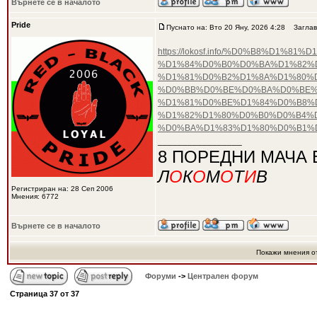
Върнете се в началото
Pride
Пуснато на: Вто 20 Яну, 2026 4:28
Заглав
https://lokosf.info/%D0%B8%D
%D1%84%D0%B0%D0%BA%D1%82%D
%D1%81%D0%B2%D1%8A%D1%80%
%D0%BB%D0%BE%D0%BA%D0%BE%
%D1%81%D0%BE%D1%84%D0%B8%D
%D1%82%D1%80%D0%B0%D0%B4%
%D0%BA%D1%83%D1%80%D0%B1%D
_________________
8 ПОРЕДНИ МАЧА 
Л
О
К
О
М
О
Т
И
В
Регистриран на: 28 Сеп 2006
Мнения: 6772
Върнете се в началото
Покажи мнения о
Форуми
->
Централен форум
Страница
37
от
37