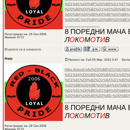
%D1%81%D0%BF%D0%B5%D1%87%
%D0%B0%D0%B2%D1%82%D0%BE%D
%D0%BA%D0%B0%D0%BF%D0%B8%
%D0%BC%D0%B8%D0%BB%D0%BE%
_________________
8 ПОРЕДНИ МАЧА 
Регистриран на: 28 Сеп 2006
Мнения: 6772
Л
О
К
О
М
О
Т
И
В
Върнете се в началото
Pride
Пуснато на: Съб 05 Мар, 2022 0:47
Заглав
https://lokosf.info/%D0%B8%D
%D1%84%D0%B0%D0%BA%D1%82%D
%D1%81%D0%B2%D1%8A%D1%80%
%D0%BB%D0%BE%D0%BA%D0%BE%
%D1%81%D0%BE%D1%84%D0%B8%D
%D0%B4%D0%B5%D0%BD-%D0%BD
_________________
8 ПОРЕДНИ МАЧА 
Л
О
К
О
М
О
Т
И
В
Регистриран на: 28 Сеп 2006
Мнения: 6772