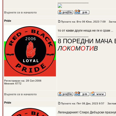
_________________
Върнете се в началото
Pride
Пуснато на: Вто 06 Юни, 2023 7:09
Загла
то от какви други неща не ги е срам ...
_________________
8 ПОРЕДНИ МАЧА 
Л
О
К
О
М
О
Т
И
В
Регистриран на: 28 Сеп 2006
Мнения: 6772
Върнете се в началото
Pride
Пуснато на: Пет 08 Дек, 2023 9:57
Заглав
Легендарният Спиро Дебърски празну