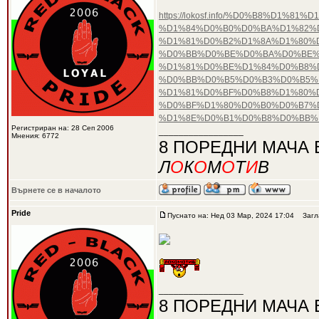
https://lokosf.info/%D0%B8%D
%D1%84%D0%B0%D0%BA%D1%82%D
%D1%81%D0%B2%D1%8A%D1%80%
%D0%BB%D0%BE%D0%BA%D0%BE%
%D1%81%D0%BE%D1%84%D0%B8%D
%D0%BB%D0%B5%D0%B3%D0%B5%
%D1%81%D0%BF%D0%B8%D1%80%
%D0%BF%D1%80%D0%B0%D0%B7%
%D1%8E%D0%B1%D0%B8%D0%BB%
Регистриран на: 28 Сеп 2006
_________________
Мнения: 6772
8 ПОРЕДНИ МАЧА 
Л
О
К
О
М
О
Т
И
В
Върнете се в началото
Pride
Пуснато на: Нед 03 Мар, 2024 17:04
Загла
_________________
8 ПОРЕДНИ МАЧА 