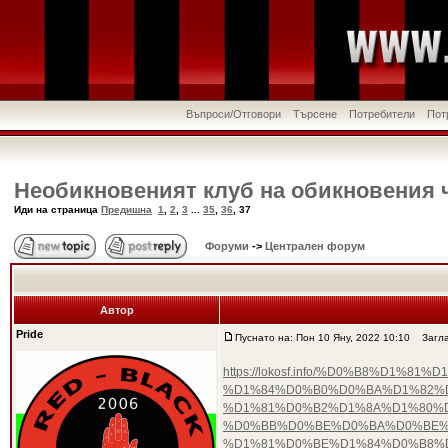
Въпроси/Отговори
Търсене
Потребители
Пот
Необикновеният клуб на обикновения 
Иди на страница
Предишна
1
,
2
,
3
...
35
,
36
,
37
Форуми
->
Централен форум
Автор
Pride
Пуснато на: Пон 10 Яну, 2022 10:10
Загла
https://lokosf.info/%D0%B8%D
%D1%84%D0%B0%D0%BA%D1%82%D
%D1%81%D0%B2%D1%8A%D1%80%
%D0%BB%D0%BE%D0%BA%D0%BE%
%D1%81%D0%BE%D1%84%D0%B8%D