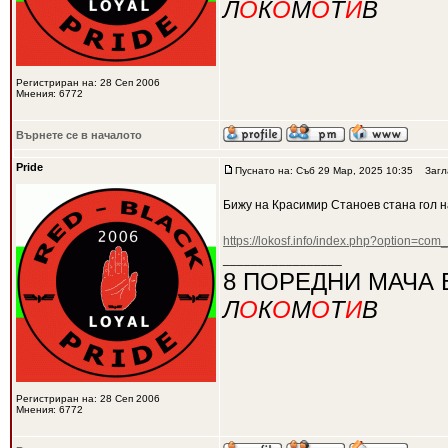
Л
О
К
О
М
О
Т
И
В
Регистриран на: 28 Сеп 2006
Мнения: 6772
Върнете се в началото
Pride
Пуснато на: Съб 29 Мар, 2025 10:35
Загла
Бижу на Красимир Станоев стана гол н
https://lokosf.info/index.php?option=co
_________________
8 ПОРЕДНИ МАЧА 
Л
О
К
О
М
О
Т
И
В
Регистриран на: 28 Сеп 2006
Мнения: 6772