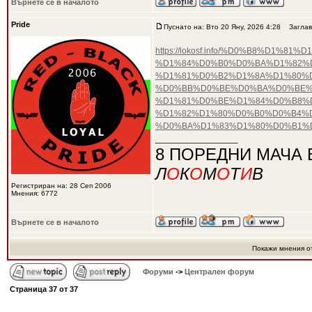
Върнете се в началото
Pride
Пуснато на: Вто 20 Яну, 2026 4:28
Заглав
https://lokosf.info/%D0%B8%D
%D1%84%D0%B0%D0%BA%D1%82%D
%D1%81%D0%B2%D1%8A%D1%80%
%D0%BB%D0%BE%D0%BA%D0%BE%
%D1%81%D0%BE%D1%84%D0%B8%D
%D1%82%D1%80%D0%B0%D0%B4%
%D0%BA%D1%83%D1%80%D0%B1%D
_________________
8 ПОРЕДНИ МАЧА 
Л
О
К
О
М
О
Т
И
В
Регистриран на: 28 Сеп 2006
Мнения: 6772
Върнете се в началото
Покажи мнения о
Форуми
->
Централен форум
Страница
37
от
37