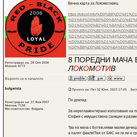
Вечна карта за Локомотивец
https://lokosf.info/%D0%B8%D
%D1%84%D0%B0%D0%BA%D1%82%D
%D1%81%D0%B2%D1%8A%D1%80%
%D0%BB%D0%BE%D0%BA%D0%BE%
%D1%81%D0%BE%D1%84%D0%B8%D
%D0%B2%D0%B5%D1%87%D0%BD%D
%D0%BB%D0%BE%D0%BA%D0%BE%
_________________
8 ПОРЕДНИ МАЧА 
Регистриран на: 28 Сеп 2006
Мнения: 6772
Л
О
К
О
М
О
Т
И
В
Върнете се в началото
bulgarista
Пуснато на: Пет 02 Юни, 2023 17:45
Загл
По доклад:
Регистриран на: 27 Фев 2007
Мнения: 7158
Местожителство: Bulgaria
За нерегламентирано използване на пиро
София с имуществена санкция в размер
Тва на мача с Ботев,някви малки дечиц
а палят факли!Тия от БФС не ги ли е ср