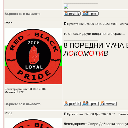
_________________
Върнете се в началото
Pride
Пуснато на: Вто 06 Юни, 2023 7:09
Загла
то от какви други неща не ги е срам ...
_________________
8 ПОРЕДНИ МАЧА 
Л
О
К
О
М
О
Т
И
В
Регистриран на: 28 Сеп 2006
Мнения: 6772
Върнете се в началото
Pride
Пуснато на: Пет 08 Дек, 2023 9:57
Заглав
Легендарният Спиро Дебърски празну