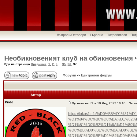
Въпроси/Отговори
Търсене
Потребители
Пот
Необикновеният клуб на обикновения 
Иди на страница
Предишна
1
,
2
,
3
...
35
,
36
,
37
Форуми
->
Централен форум
Автор
Pride
Пуснато на: Пон 10 Яну, 2022 10:10
Загла
https://lokosf.info/%D0%B8%D
%D1%84%D0%B0%D0%BA%D1%82%D
%D1%81%D0%B2%D1%8A%D1%80%
%D0%BB%D0%BE%D0%BA%D0%BE%
%D1%81%D0%BE%D1%84%D0%B8%D