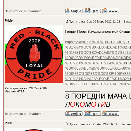
Върнете се в началото
Pride
Пуснато на: Сря 09 Мар, 2022 11:02
Загла
Георги Пеев: Виждам много мои бивши 
https://lokosf.info/%D0%B8%D
%D1%84%D0%B0%D0%BA%D1%82%D
%D1%81%D0%B2%D1%8A%D1%80%
%D0%BB%D0%BE%D0%BA%D0%BE%
%D1%81%D0%BE%D1%84%D0%B8%D
%D0%B3%D0%B5%D0%BE%D1%80%
%D0%BC%D0%BD%D0%BE%D0%B3%
%D1%81%D1%8A%D0%BE%D1%82%
%D0%BE%D1%80%D1%8A%D0%B6%
Регистриран на: 28 Сеп 2006
_________________
Мнения: 6772
8 ПОРЕДНИ МАЧА 
Л
О
К
О
М
О
Т
И
В
Върнете се в началото
Pride
Пуснато на: Чет 25 Авг, 2022 6:59
Заглав