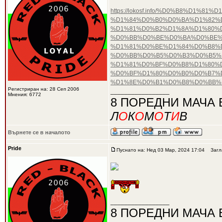
https://lokosf.info/%D0%B8%D
%D1%84%D0%B0%D0%BA%D1%82%D
%D1%81%D0%B2%D1%8A%D1%80%
%D0%BB%D0%BE%D0%BA%D0%BE%
%D1%81%D0%BE%D1%84%D0%B8%D
%D0%BB%D0%B5%D0%B3%D0%B5%
%D1%81%D0%BF%D0%B8%D1%80%
%D0%BF%D1%80%D0%B0%D0%B7%
%D1%8E%D0%B1%D0%B8%D0%BB%
Регистриран на: 28 Сеп 2006
_________________
Мнения: 6772
8 ПОРЕДНИ МАЧА 
Л
О
К
О
М
О
Т
И
В
Върнете се в началото
Pride
Пуснато на: Нед 03 Мар, 2024 17:04
Загла
_________________
8 ПОРЕДНИ МАЧА 