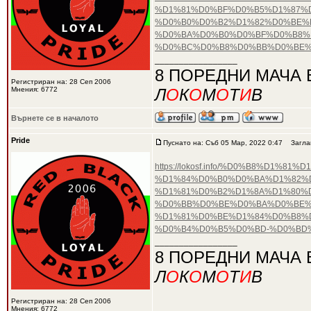
%D1%81%D0%BF%D0%B5%D1%87%
%D0%B0%D0%B2%D1%82%D0%BE%D
%D0%BA%D0%B0%D0%BF%D0%B8%
%D0%BC%D0%B8%D0%BB%D0%BE%
_________________
8 ПОРЕДНИ МАЧА 
Регистриран на: 28 Сеп 2006
Мнения: 6772
Л
О
К
О
М
О
Т
И
В
Върнете се в началото
Pride
Пуснато на: Съб 05 Мар, 2022 0:47
Заглав
https://lokosf.info/%D0%B8%D
%D1%84%D0%B0%D0%BA%D1%82%D
%D1%81%D0%B2%D1%8A%D1%80%
%D0%BB%D0%BE%D0%BA%D0%BE%
%D1%81%D0%BE%D1%84%D0%B8%D
%D0%B4%D0%B5%D0%BD-%D0%BD
_________________
8 ПОРЕДНИ МАЧА 
Л
О
К
О
М
О
Т
И
В
Регистриран на: 28 Сеп 2006
Мнения: 6772