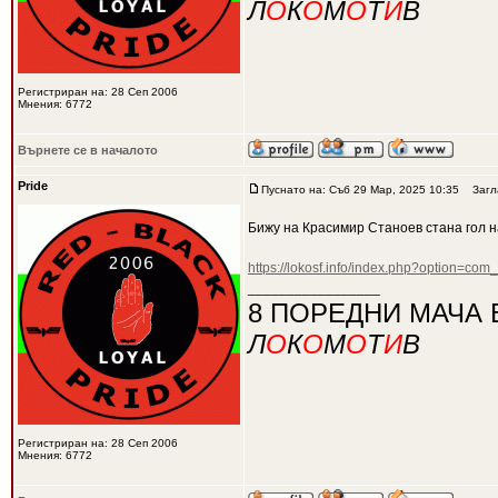
Л
О
К
О
М
О
Т
И
В
Регистриран на: 28 Сеп 2006
Мнения: 6772
Върнете се в началото
Pride
Пуснато на: Съб 29 Мар, 2025 10:35
Загла
Бижу на Красимир Станоев стана гол н
https://lokosf.info/index.php?option=co
_________________
8 ПОРЕДНИ МАЧА 
Л
О
К
О
М
О
Т
И
В
Регистриран на: 28 Сеп 2006
Мнения: 6772