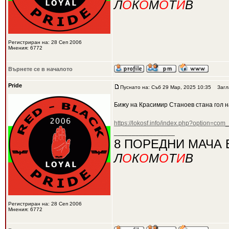
Л
О
К
О
М
О
Т
И
В
Регистриран на: 28 Сеп 2006
Мнения: 6772
Върнете се в началото
Pride
Пуснато на: Съб 29 Мар, 2025 10:35
Загла
Бижу на Красимир Станоев стана гол н
https://lokosf.info/index.php?option=co
_________________
8 ПОРЕДНИ МАЧА 
Л
О
К
О
М
О
Т
И
В
Регистриран на: 28 Сеп 2006
Мнения: 6772