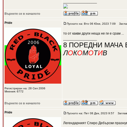
_________________
Върнете се в началото
Pride
Пуснато на: Вто 06 Юни, 2023 7:09
Загла
то от какви други неща не ги е срам ...
_________________
8 ПОРЕДНИ МАЧА 
Л
О
К
О
М
О
Т
И
В
Регистриран на: 28 Сеп 2006
Мнения: 6772
Върнете се в началото
Pride
Пуснато на: Пет 08 Дек, 2023 9:57
Заглав
Легендарният Спиро Дебърски празну