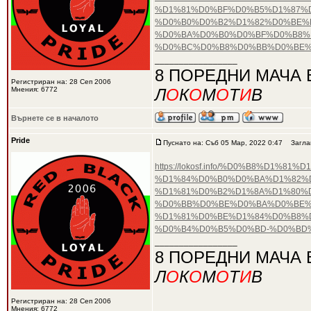
%D1%81%D0%BF%D0%B5%D1%87%
%D0%B0%D0%B2%D1%82%D0%BE%D
%D0%BA%D0%B0%D0%BF%D0%B8%
%D0%BC%D0%B8%D0%BB%D0%BE%
_________________
8 ПОРЕДНИ МАЧА 
Регистриран на: 28 Сеп 2006
Мнения: 6772
Л
О
К
О
М
О
Т
И
В
Върнете се в началото
Pride
Пуснато на: Съб 05 Мар, 2022 0:47
Заглав
https://lokosf.info/%D0%B8%D
%D1%84%D0%B0%D0%BA%D1%82%D
%D1%81%D0%B2%D1%8A%D1%80%
%D0%BB%D0%BE%D0%BA%D0%BE%
%D1%81%D0%BE%D1%84%D0%B8%D
%D0%B4%D0%B5%D0%BD-%D0%BD
_________________
8 ПОРЕДНИ МАЧА 
Л
О
К
О
М
О
Т
И
В
Регистриран на: 28 Сеп 2006
Мнения: 6772