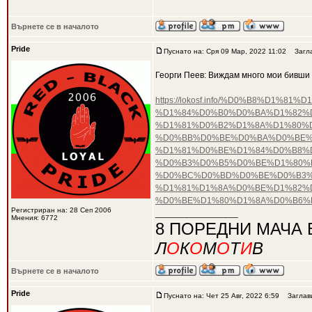
Върнете се в началото
Pride
Пуснато на: Сря 09 Мар, 2022 11:02
Загла
Георги Пеев: Виждам много мои бивши 
https://lokosf.info/%D0%B8%D
%D1%84%D0%B0%D0%BA%D1%82%D
%D1%81%D0%B2%D1%8A%D1%80%
%D0%BB%D0%BE%D0%BA%D0%BE%
%D1%81%D0%BE%D1%84%D0%B8%D
%D0%B3%D0%B5%D0%BE%D1%80%
%D0%BC%D0%BD%D0%BE%D0%B3%
%D1%81%D1%8A%D0%BE%D1%82%
%D0%BE%D1%80%D1%8A%D0%B6%
Регистриран на: 28 Сеп 2006
_________________
Мнения: 6772
8 ПОРЕДНИ МАЧА 
Л
О
К
О
М
О
Т
И
В
Върнете се в началото
Pride
Пуснато на: Чет 25 Авг, 2022 6:59
Заглав