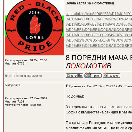
Вечна карта за Локомотивец
https://lokosf.info/%D0%B8%D
%D1%84%D0%B0%D0%BA%D1%82%D
%D1%81%D0%B2%D1%8A%D1%80%
%D0%BB%D0%BE%D0%BA%D0%BE%
%D1%81%D0%BE%D1%84%D0%B8%D
%D0%B2%D0%B5%D1%87%D0%BD%D
%D0%BB%D0%BE%D0%BA%D0%BE%
_________________
8 ПОРЕДНИ МАЧА 
Регистриран на: 28 Сеп 2006
Мнения: 6772
Л
О
К
О
М
О
Т
И
В
Върнете се в началото
bulgarista
Пуснато на: Пет 02 Юни, 2023 17:45
Загл
По доклад:
Регистриран на: 27 Фев 2007
Мнения: 7158
Местожителство: Bulgaria
За нерегламентирано използване на пиро
София с имуществена санкция в размер
Тва на мача с Ботев,някви малки дечиц
а палят факли!Тия от БФС не ги ли е ср