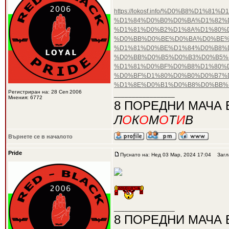
https://lokosf.info/%D0%B8%D
%D1%84%D0%B0%D0%BA%D1%82%D
%D1%81%D0%B2%D1%8A%D1%80%
%D0%BB%D0%BE%D0%BA%D0%BE%
%D1%81%D0%BE%D1%84%D0%B8%D
%D0%BB%D0%B5%D0%B3%D0%B5%
%D1%81%D0%BF%D0%B8%D1%80%
%D0%BF%D1%80%D0%B0%D0%B7%
%D1%8E%D0%B1%D0%B8%D0%BB%
Регистриран на: 28 Сеп 2006
_________________
Мнения: 6772
8 ПОРЕДНИ МАЧА 
Л
О
К
О
М
О
Т
И
В
Върнете се в началото
Pride
Пуснато на: Нед 03 Мар, 2024 17:04
Загла
_________________
8 ПОРЕДНИ МАЧА 