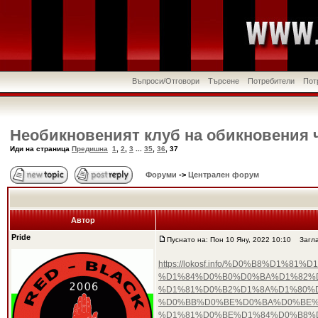
Въпроси/Отговори
Търсене
Потребители
Пот
Необикновеният клуб на обикновения 
Иди на страница
Предишна
1
,
2
,
3
...
35
,
36
,
37
Форуми
->
Централен форум
Автор
Pride
Пуснато на: Пон 10 Яну, 2022 10:10
Загла
https://lokosf.info/%D0%B8%D
%D1%84%D0%B0%D0%BA%D1%82%D
%D1%81%D0%B2%D1%8A%D1%80%
%D0%BB%D0%BE%D0%BA%D0%BE%
%D1%81%D0%BE%D1%84%D0%B8%D