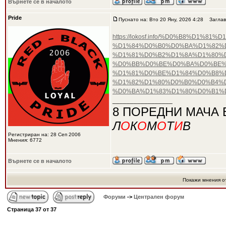
Върнете се в началото
Pride
Пуснато на: Вто 20 Яну, 2026 4:28
Заглав
https://lokosf.info/%D0%B8%D
%D1%84%D0%B0%D0%BA%D1%82%D
%D1%81%D0%B2%D1%8A%D1%80%
%D0%BB%D0%BE%D0%BA%D0%BE%
%D1%81%D0%BE%D1%84%D0%B8%D
%D1%82%D1%80%D0%B0%D0%B4%
%D0%BA%D1%83%D1%80%D0%B1%D
_________________
8 ПОРЕДНИ МАЧА 
Л
О
К
О
М
О
Т
И
В
Регистриран на: 28 Сеп 2006
Мнения: 6772
Върнете се в началото
Покажи мнения о
Форуми
->
Централен форум
Страница
37
от
37