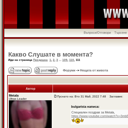
Въпроси/Отговори
Търсене
Какво Слушате в момента?
Иди на страница
Предишна
1
,
2
,
3
...
109
,
110
,
111
Форуми
->
Нещата от живота
Автор
Metala
Пуснато на: Вто 31 Май, 2022 7:48
Заглавие:
Ultras Leader
bulgarista написа:
Специален поздрав за Metala,
https://www.youtube.com/watch?v=3mb