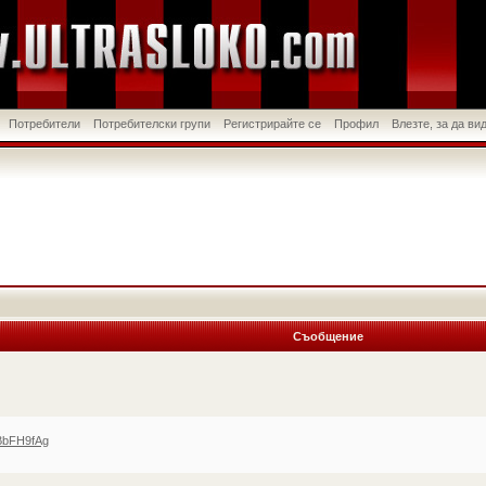
Потребители
Потребителски групи
Регистрирайте се
Профил
Влезте, за да в
Съобщение
BbFH9fAg