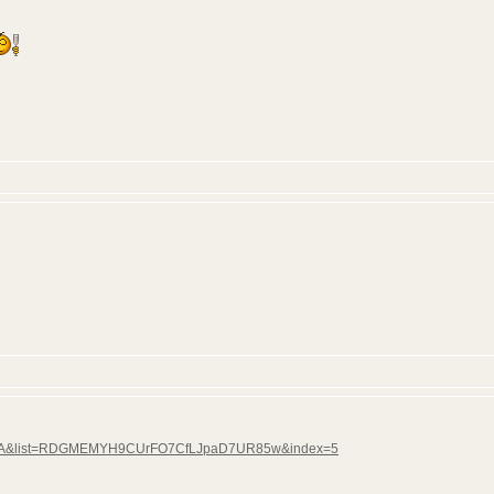
RHtqA&list=RDGMEMYH9CUrFO7CfLJpaD7UR85w&index=5