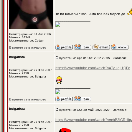
Ти па намери с кво...Ама все пак мерси де
_________________
Регистриран на: 31 Авг 2006
Мнения: 34349
Местожителство: София
Върнете се в началото
bulgarista
Пуснато на: Сря 05 Окт, 2022 22:55
Заглавие:
https://www.youtube.com/watch?v=Tyulgjl1QFo
Регистриран на: 27 Фев 2007
Мнения: 7158
Местожителство: Bulgaria
_________________
Върнете се в началото
bulgarista
Пуснато на: Съб 20 Май, 2023 2:20
Заглавие:
https://www.youtube.com/watch?v=cbB3iG
Регистриран на: 27 Фев 2007
Мнения: 7158
Местожителство: Bulgaria