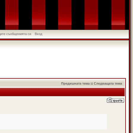
идите съобщенията си
Вход
Предишната тема
::
Следващата тема