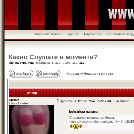
Въпроси/Отговори
Търсене
Потребители
Потребителски гр
Какво Слушате в момента?
Иди на страница
Предишна
1
,
2
,
3
...
109
,
110
,
111
Форуми
->
Нещата от живота
Автор
Metala
Пуснато на: Вто 31 Май, 2022 7:48
Заглавие:
Ultras Leader
bulgarista написа:
Специален поздрав за Metala,
https://www.youtube.com/watch?v=3mbBbF