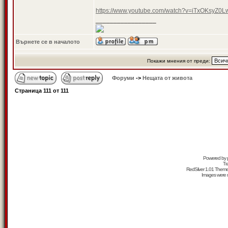
https://www.youtube.com/watch?v=iTxOKsyZ
_________________
Върнете се в началото
Покажи мнения от преди:
Форуми
->
Нещата от живота
Страница
111
от
111
Powered by
Tr
RedSilver 1.01 Them
Images were