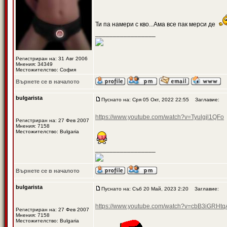
Ти па намери с кво...Ама все пак мерси де
_________________
Регистриран на: 31 Авг 2006
Мнения: 34349
Местожителство: София
Върнете се в началото
bulgarista
Пуснато на: Сря 05 Окт, 2022 22:55
Заглавие:
https://www.youtube.com/watch?v=Tyulgjl1QFo
Регистриран на: 27 Фев 2007
Мнения: 7158
Местожителство: Bulgaria
_________________
Върнете се в началото
bulgarista
Пуснато на: Съб 20 Май, 2023 2:20
Заглавие:
https://www.youtube.com/watch?v=cbB3iG
Регистриран на: 27 Фев 2007
Мнения: 7158
Местожителство: Bulgaria