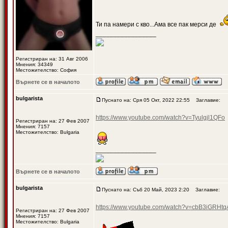
Ти па намери с кво...Ама все пак мерси де
_________________
Регистриран на: 31 Авг 2006
Мнения: 34349
Местожителство: София
Върнете се в началото
bulgarista
Пуснато на: Сря 05 Окт, 2022 22:55
Заглавие:
https://www.youtube.com/watch?v=Tyulgjl1QFo
Регистриран на: 27 Фев 2007
Мнения: 7157
Местожителство: Bulgaria
_________________
Върнете се в началото
bulgarista
Пуснато на: Съб 20 Май, 2023 2:20
Заглавие:
https://www.youtube.com/watch?v=cbB3iG
Регистриран на: 27 Фев 2007
Мнения: 7157
Местожителство: Bulgaria