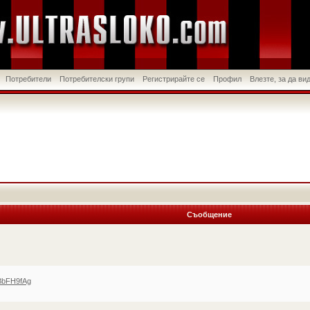
Потребители
Потребителски групи
Регистрирайте се
Профил
Влезте, за да в
Съобщение
BbFH9fAg