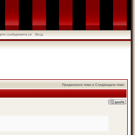
идите съобщенията си
Вход
Предишната тема
::
Следващата тема