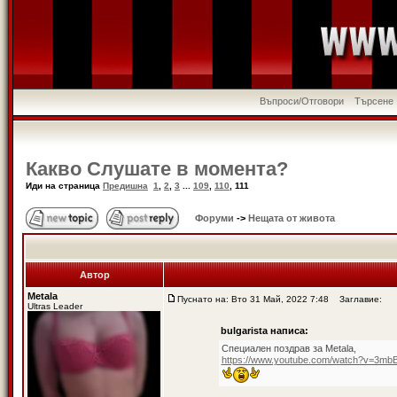
Въпроси/Отговори
Търсене
Какво Слушате в момента?
Иди на страница
Предишна
1
,
2
,
3
...
109
,
110
,
111
Форуми
->
Нещата от живота
Автор
Metala
Пуснато на: Вто 31 Май, 2022 7:48
Заглавие:
Ultras Leader
bulgarista написа:
Специален поздрав за Metala,
https://www.youtube.com/watch?v=3mb