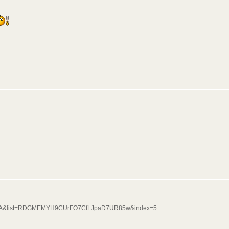
RHtqA&list=RDGMEMYH9CUrFO7CfLJpaD7UR85w&index=5