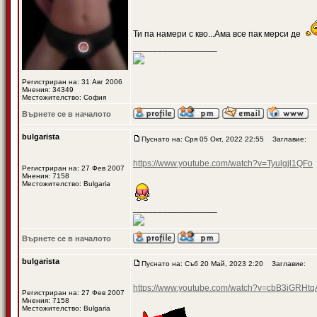
Ти па намери с кво...Ама все пак мерси де
_________________
Регистриран на: 31 Авг 2006
Мнения: 34349
Местожителство: София
Върнете се в началото
bulgarista
Пуснато на: Сря 05 Окт, 2022 22:55
Заглавие:
https://www.youtube.com/watch?v=Tyulgjl1QFo
Регистриран на: 27 Фев 2007
Мнения: 7158
Местожителство: Bulgaria
_________________
Върнете се в началото
bulgarista
Пуснато на: Съб 20 Май, 2023 2:20
Заглавие:
https://www.youtube.com/watch?v=cbB3iG
Регистриран на: 27 Фев 2007
Мнения: 7158
Местожителство: Bulgaria