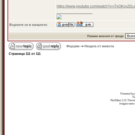
https://www.youtube.com/watch?v=iTxOKsyZ
_________________
Върнете се в началото
Покажи мнения от преди:
Форуми
->
Нещата от живота
Страница
111
от
111
Powered by
Tr
RedSilver 1.01 Them
Images were