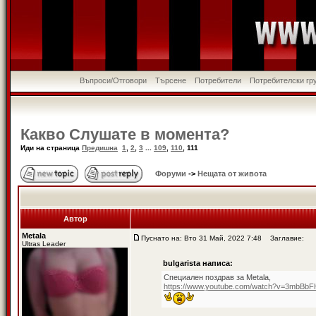
Въпроси/Отговори
Търсене
Потребители
Потребителски гр
Какво Слушате в момента?
Иди на страница
Предишна
1
,
2
,
3
...
109
,
110
,
111
Форуми
->
Нещата от живота
Автор
Metala
Пуснато на: Вто 31 Май, 2022 7:48
Заглавие:
Ultras Leader
bulgarista написа:
Специален поздрав за Metala,
https://www.youtube.com/watch?v=3mbBbF