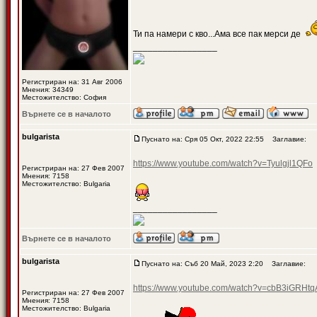
Ти па намери с кво...Ама все пак мерси де
_________________
Регистриран на: 31 Авг 2006
Мнения: 34349
Местожителство: София
Върнете се в началото
bulgarista
Пуснато на: Сря 05 Окт, 2022 22:55
Заглавие:
https://www.youtube.com/watch?v=Tyulgjl1QFo
Регистриран на: 27 Фев 2007
Мнения: 7158
Местожителство: Bulgaria
_________________
Върнете се в началото
bulgarista
Пуснато на: Съб 20 Май, 2023 2:20
Заглавие:
https://www.youtube.com/watch?v=cbB3iG
Регистриран на: 27 Фев 2007
Мнения: 7158
Местожителство: Bulgaria