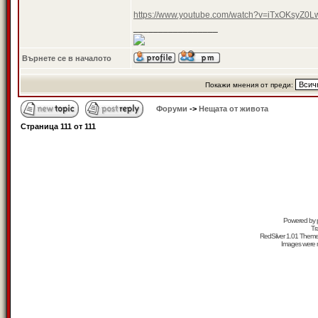
https://www.youtube.com/watch?v=iTxOKsyZ
_________________
Върнете се в началото
Покажи мнения от преди:
Форуми
->
Нещата от живота
Страница
111
от
111
Powered by
Tr
RedSilver 1.01 Them
Images were