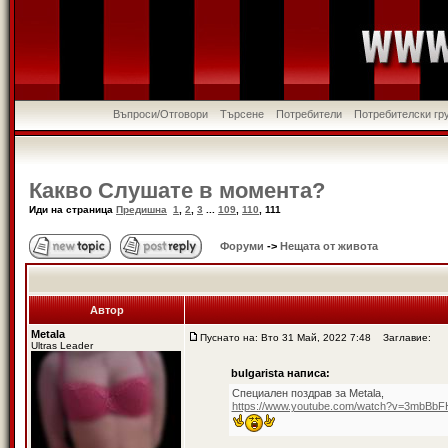
Въпроси/Отговори
Търсене
Потребители
Потребителски гр
Какво Слушате в момента?
Иди на страница
Предишна
1
,
2
,
3
...
109
,
110
,
111
Форуми
->
Нещата от живота
Автор
Metala
Пуснато на: Вто 31 Май, 2022 7:48
Заглавие:
Ultras Leader
bulgarista написа:
Специален поздрав за Metala,
https://www.youtube.com/watch?v=3mbBbF