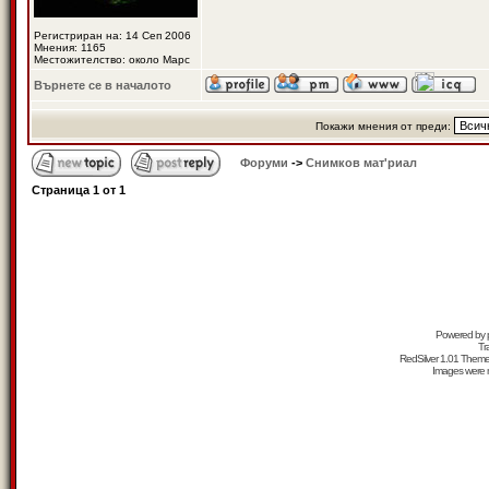
Регистриран на: 14 Сеп 2006
Мнения: 1165
Местожителство: около Марс
Върнете се в началото
Покажи мнения от преди:
Форуми
->
Снимков мат'риал
Страница
1
от
1
Powered by
Tr
RedSilver 1.01 Them
Images were