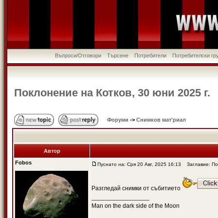
Въпроси/Отговори
Търсене
Потребители
Потребителски гр
Поклонение на Котков, 30 юни 2025 г.
Форуми
->
Снимков мат'риал
Автор
Fobos
Пуснато на: Сря 20 Авг, 2025 16:13
Заглавие: Пок
Разгледай снимки от събитието
_________________
Man on the dark side of the Moon