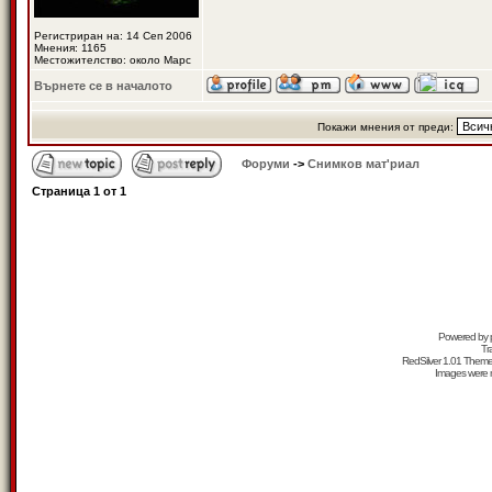
Регистриран на: 14 Сеп 2006
Мнения: 1165
Местожителство: около Марс
Върнете се в началото
Покажи мнения от преди:
Форуми
->
Снимков мат'риал
Страница
1
от
1
Powered by
Tr
RedSilver 1.01 Them
Images were