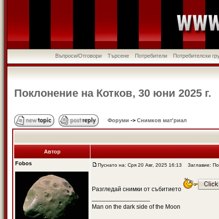
Въпроси/Отговори
Търсене
Потребители
Потребителски гр
Поклонение на Котков, 30 юни 2025 г.
Форуми
->
Снимков мат'риал
Автор
Fobos
Пуснато на: Сря 20 Авг, 2025 16:13
Заглавие: Пок
Разгледай снимки от събитието
_________________
Man on the dark side of the Moon