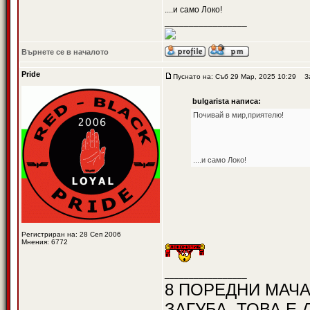
....и само Локо!
_________________
Върнете се в началото
Pride
Пуснато на: Съб 29 Мар, 2025 10:29
Заг
bulgarista написа:
Почивай в мир,приятелю!
....и само Локо!
Регистриран на: 28 Сеп 2006
Мнения: 6772
_________________
8 ПОРЕДНИ МАЧА
ЗАГУБА, ТОВА Е