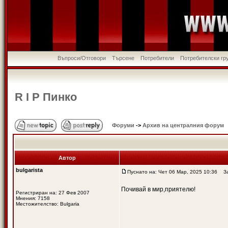
Въпроси/Отговори
Търсене
Потребители
Потребителски гр
R I P Пинко
Форуми
->
Архив на централния форум
Автор
bulgarista
Пуснато на: Чет 06 Мар, 2025 10:36
Заг
Почивай в мир,приятелю!
Регистриран на: 27 Фев 2007
Мнения: 7158
Местожителство: Bulgaria