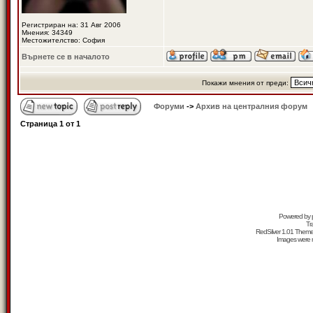
Регистриран на: 31 Авг 2006
Мнения: 34349
Местожителство: София
Върнете се в началото
Покажи мнения от преди:
Форуми
->
Архив на централния форум
Страница
1
от
1
Powered by
Tr
RedSilver 1.01 Them
Images were