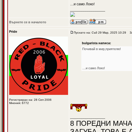
....и само Локо!
_________________
Върнете се в началото
Pride
Пуснато на: Съб 29 Мар, 2025 10:29
Заг
bulgarista написа:
Почивай в мир,приятелю!
....и само Локо!
Регистриран на: 28 Сеп 2006
Мнения: 6772
_________________
8 ПОРЕДНИ МАЧА
ЗАГУБА, ТОВА Е