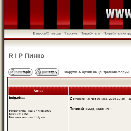
Въпроси/Отговори
Търсене
Потребители
Потребителски гр
R I P Пинко
Форуми
->
Архив на централния форум
Автор
bulgarista
Пуснато на: Чет 06 Мар, 2025 10:36
Заг
Почивай в мир,приятелю!
Регистриран на: 27 Фев 2007
Мнения: 7158
Местожителство: Bulgaria