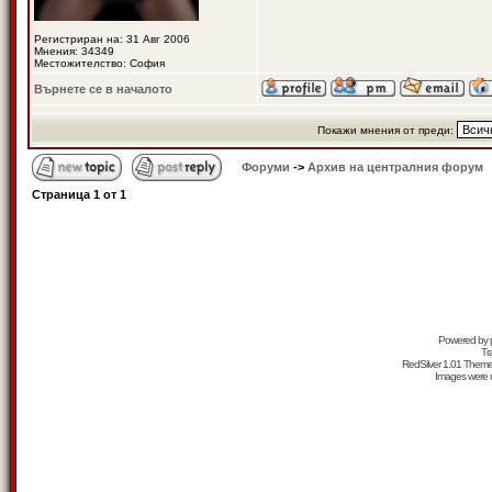
Регистриран на: 31 Авг 2006
Мнения: 34349
Местожителство: София
Върнете се в началото
Покажи мнения от преди:
Форуми
->
Архив на централния форум
Страница
1
от
1
Powered by
Tr
RedSilver 1.01 Them
Images were