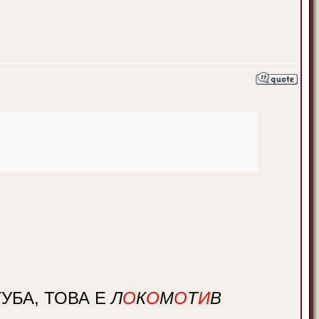
УБА, ТОВА Е
Л
О
К
О
М
О
Т
И
В