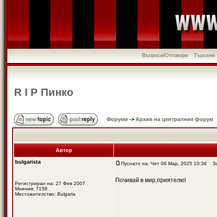
Въпроси/Отговори
Търсене
R I P Пинко
Форуми
->
Архив на централния форум
Автор
bulgarista
Пуснато на: Чет 06 Мар, 2025 10:36
Заг
Почивай в мир,приятелю!
Регистриран на: 27 Фев 2007
Мнения: 7158
Местожителство: Bulgaria