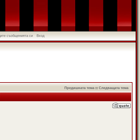
идите съобщенията си
Вход
Предишната тема
::
Следващата тема