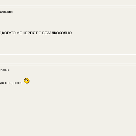
главие:
О,КОГАТО МЕ ЧЕРПЯТ С БЕЗАЛКОХОЛНО
лавие:
 да го прости