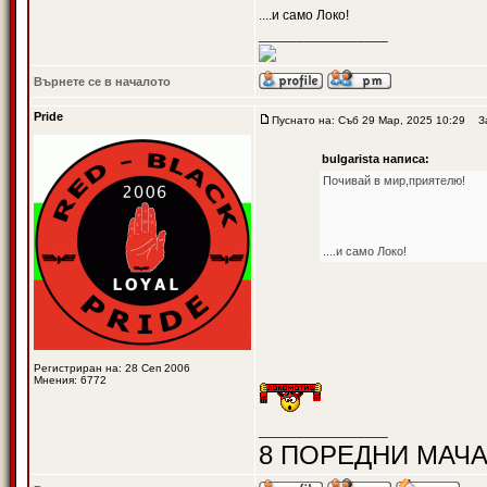
....и само Локо!
_________________
Върнете се в началото
Pride
Пуснато на: Съб 29 Мар, 2025 10:29
Заг
bulgarista написа:
Почивай в мир,приятелю!
....и само Локо!
Регистриран на: 28 Сеп 2006
Мнения: 6772
_________________
8 ПОРЕДНИ МАЧА