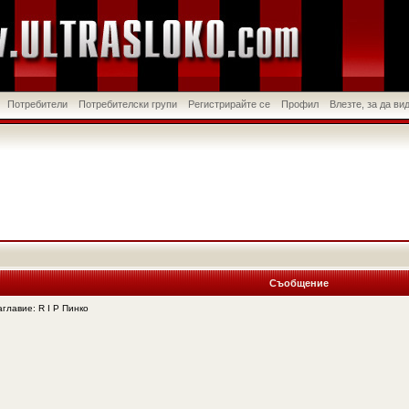
Потребители
Потребителски групи
Регистрирайте се
Профил
Влезте, за да в
Съобщение
лавие: R I P Пинко