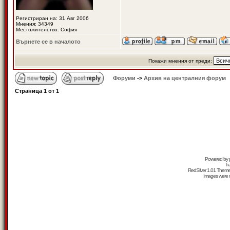
Регистриран на: 31 Авг 2006
Мнения: 34349
Местожителство: София
Върнете се в началото
Покажи мнения от преди:
Форуми
->
Архив на централния форум
Страница
1
от
1
Powered by
Tr
RedSilver 1.01 Them
Images were