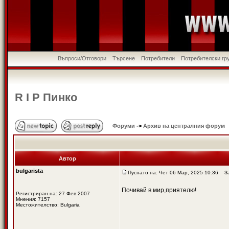
Въпроси/Отговори
Търсене
Потребители
Потребителски гр
R I P Пинко
Форуми
->
Архив на централния форум
Автор
bulgarista
Пуснато на: Чет 06 Мар, 2025 10:36
Заг
Почивай в мир,приятелю!
Регистриран на: 27 Фев 2007
Мнения: 7157
Местожителство: Bulgaria