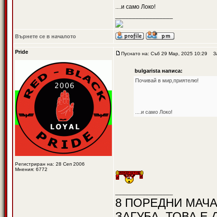
....и само Локо!
_________________
Върнете се в началото
Pride
Пуснато на: Съб 29 Мар, 2025 10:29
Заг
bulgarista написа:
Почивай в мир,приятелю!
....и само Локо!
Регистриран на: 28 Сеп 2006
Мнения: 6772
_________________
8 ПОРЕДНИ МАЧА
ЗАГУБА, ТОВА Е