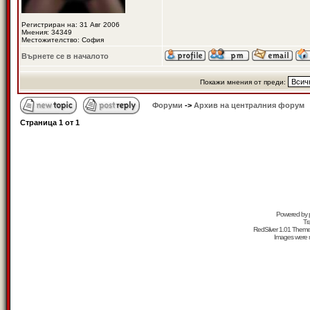
Регистриран на: 31 Авг 2006
Мнения: 34349
Местожителство: София
Върнете се в началото
Покажи мнения от преди:
Форуми
->
Архив на централния форум
Страница
1
от
1
Powered by
Tr
RedSilver 1.01 Them
Images were