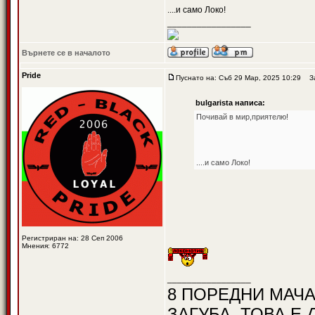
....и само Локо!
_________________
Върнете се в началото
Pride
Пуснато на: Съб 29 Мар, 2025 10:29
Заг
bulgarista написа:
Почивай в мир,приятелю!
....и само Локо!
Регистриран на: 28 Сеп 2006
Мнения: 6772
_________________
8 ПОРЕДНИ МАЧА
ЗАГУБА, ТОВА Е