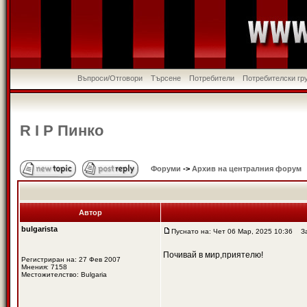
Въпроси/Отговори
Търсене
Потребители
Потребителски гр
R I P Пинко
Форуми
->
Архив на централния форум
Автор
bulgarista
Пуснато на: Чет 06 Мар, 2025 10:36
Заг
Почивай в мир,приятелю!
Регистриран на: 27 Фев 2007
Мнения: 7158
Местожителство: Bulgaria