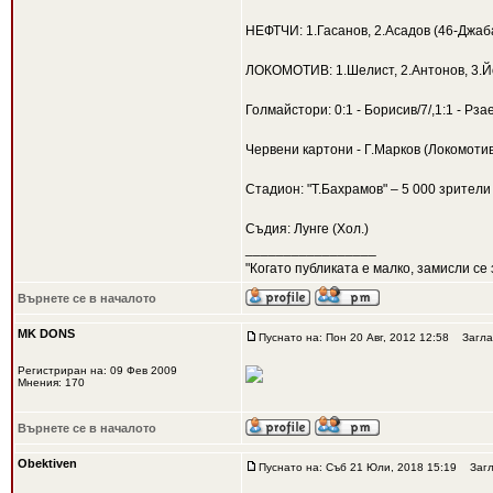
НЕФТЧИ: 1.Гасанов, 2.Асадов (46-Джаба
ЛОКОМОТИВ: 1.Шелист, 2.Антонов, 3.Йоч
Голмайстори: 0:1 - Борисив/7/,1:1 - Рзае
Червени картони - Г.Марков (Локомоти
Стадион: "Т.Бахрамов" – 5 000 зрители
Съдия: Лунге (Хол.)
_________________
"Когато публиката е малко, замисли се 
Върнете се в началото
MK DONS
Пуснато на: Пон 20 Авг, 2012 12:58
Загла
Регистриран на: 09 Фев 2009
Мнения: 170
Върнете се в началото
Obektiven
Пуснато на: Съб 21 Юли, 2018 15:19
Загл