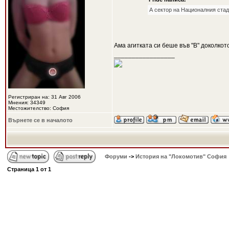
А сектор на Националния стад
Ама агитката си беше във "В" доколкот
_________________
Регистриран на: 31 Авг 2006
Мнения: 34349
Местожителство: София
Върнете се в началото
Форуми
->
История на "Локомотив" София
Страница
1
от
1