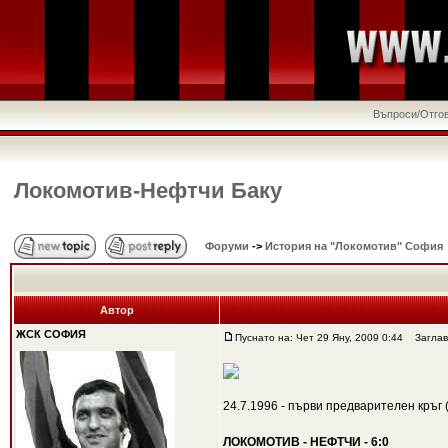
Въпроси/Отго
Локомотив-Нефтчи Баку
Форуми
->
История на "Локомотив" София
Автор
ЖСК СОФИЯ
Пуснато на: Чет 29 Яну, 2009 0:44
Заглави
24.7.1996 - първи предварителен кръг
ЛОКОМОТИВ - НЕФТЧИ - 6:0