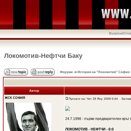
Въпроси/Отго
Локомотив-Нефтчи Баку
Форуми
->
История на "Локомотив" София
Автор
ЖСК СОФИЯ
Пуснато на: Чет 29 Яну, 2009 0:44
Заглави
24.7.1996 - първи предварителен кръг
ЛОКОМОТИВ - НЕФТЧИ - 6:0