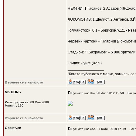
НЕФТЧИ: 1.Гасанов, 2.Асадов (46-Джаба
ЛОКОМОТИВ: 1.Шелист, 2.Антонов, 3.Йоч
Голмайстори: 0:1 - Борисив/7/,1:1 - Рзае
Червени картони - Г.Марков (Локомоти
Стадион: "Т.Бахрамов" – 5 000 зрители
Съдия: Лунге (Хол.)
_________________
"Когато публиката е малко, замисли се 
Върнете се в началото
MK DONS
Пуснато на: Пон 20 Авг, 2012 12:58
Загла
Регистриран на: 09 Фев 2009
Мнения: 170
Върнете се в началото
Obektiven
Пуснато на: Съб 21 Юли, 2018 15:19
Загл