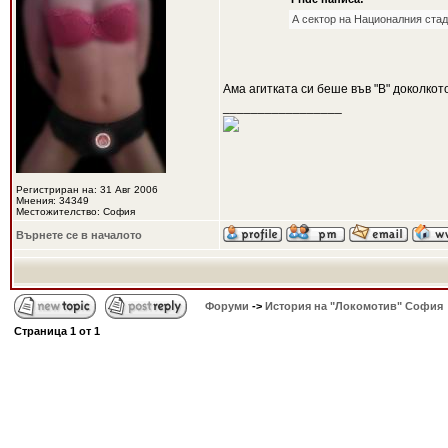
А сектор на Националния стад
Ама агитката си беше във "В" доколкот
_________________
Регистриран на: 31 Авг 2006
Мнения: 34349
Местожителство: София
Върнете се в началото
Форуми
->
История на "Локомотив" София
Страница
1
от
1