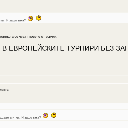
тки...И защо така?
онякога се чуват повече от всички.
 В ЕВРОПЕЙСКИТЕ ТУРНИРИ БЕЗ ЗАГ
лавие:
ш...две агитки...И защо така?