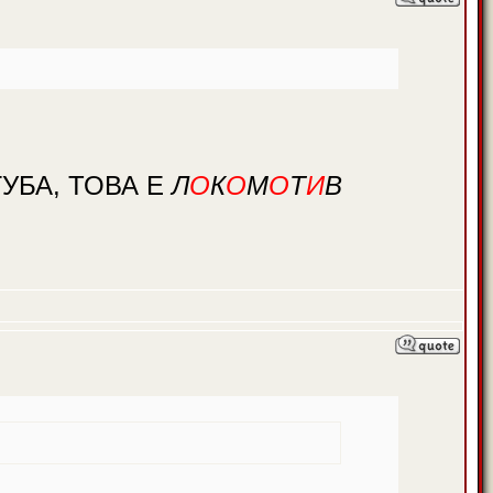
УБА, ТОВА Е
Л
О
К
О
М
О
Т
И
В