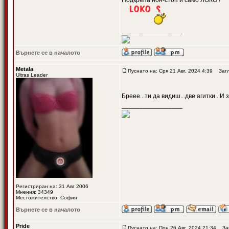
Подкрепа нон-стоп и само ЛОКО !
_________________
Върнете се в началото
Metala
Пуснато на: Сря 21 Авг, 2024 4:39
Загл
Ultras Leader
Бреее...ти да видиш...две агитки...И
_________________
Регистриран на: 31 Авг 2006
Мнения: 34349
Местожителство: София
Върнете се в началото
Pride
Пуснато на: Пон 26 Авг, 2024 21:34
Заг