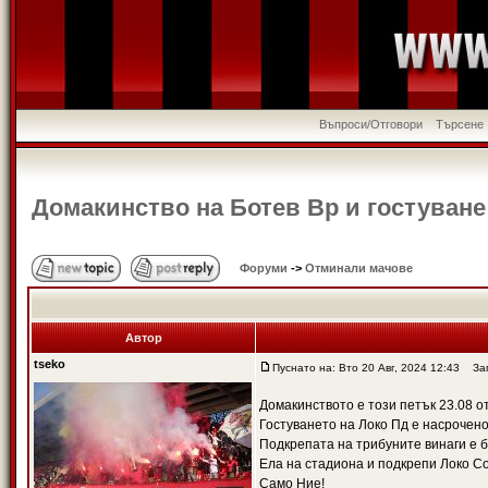
Въпроси/Отговори
Търсене
Домакинство на Ботев Вр и гостуване
Форуми
->
Отминали мачове
Автор
tseko
Пуснато на: Вто 20 Авг, 2024 12:43
Загл
Домакинството е този петък 23.08 от
Гостуването на Локо Пд е насрочено 
Подкрепата на трибуните винаги е 
Ела на стадиона и подкрепи Локо С
Само Ние!