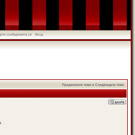
идите съобщенията си
Вход
Предишната тема
::
Следващата тема
е.