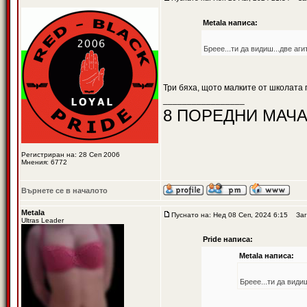
Metala написа:
Бреее...ти да видиш...две аги
Три бяха, щото малките от школата п
_________________
8 ПОРЕДНИ МАЧА
Регистриран на: 28 Сеп 2006
Мнения: 6772
Върнете се в началото
Metala
Пуснато на: Нед 08 Сеп, 2024 6:15
Заг
Ultras Leader
Pride написа:
Metala написа:
Бреее...ти да види