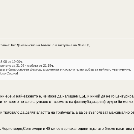
авие: Re: Домакинство на Ботев Вр и гостуване на Локо Пд
3.08 от 19.00ч.
рочено за 31.08 - събота от 21.15ч.
аги е била основен фактор, а момента е изключително добър за нейното увеличение.
Локо София!
е ни ебе.И най-важното е, че може да напишем ЕБЕ и никой да не го цензурир
тки, което не се е случвало от времето на фенклуба,стария(трудно би могло д
и трябвало да делят властта на трибуната, а да се възползват максимално от
с Черно море,Септември и 48 ми се върнаха годините,когато бяхме наситина 