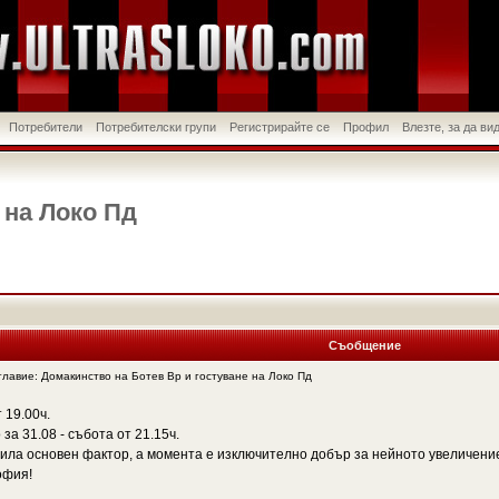
Потребители
Потребителски групи
Регистрирайте се
Профил
Влезте, за да в
 на Локо Пд
Съобщение
авие: Домакинство на Ботев Вр и гостуване на Локо Пд
 19.00ч.
за 31.08 - събота от 21.15ч.
била основен фактор, а момента е изключително добър за нейното увеличени
офия!