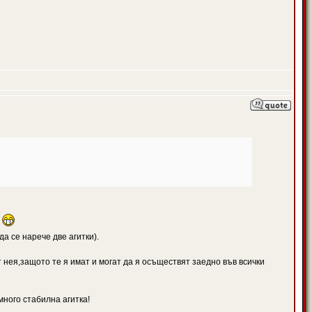
а
а се нарече две агитки).
 нея,защото те я имат и могат да я осъществят заедно във всички
много стабилна агитка!