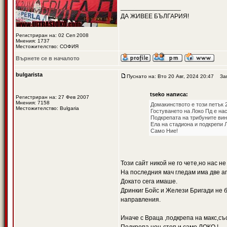
_________________
ДА ЖИВЕЕ БЪЛГАРИЯ!
Регистриран на: 02 Сеп 2008
Мнения: 1737
Местожителство: СОФИЯ
Върнете се в началото
bulgarista
Пуснато на: Вто 20 Авг, 2024 20:47
Загл
tseko написа:
Регистриран на: 27 Фев 2007
Мнения: 7158
Домакинството е този петък 2
Местожителство: Bulgaria
Гостуването на Локо Пд е нас
Подкрепата на трибуните вин
Ела на стадиона и подкрепи 
Само Ние!
Този сайт никой не го чете,но нас н
На последния мач гледам има две аги
Докато сега имаше.
Дринкиг Бойс и Желези Бригади не б
направления.
Иначе с Враца ,подкрепа на макс,съ