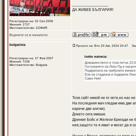
_________________
ДА ЖИВЕЕ БЪЛГАРИЯ!
Регистриран на: 02 Сеп 2008
Мнения: 1737
Местожителство: СОФИЯ
Върнете се в началото
bulgarista
Пуснато на: Вто 20 Авг, 2024 20:47
Загл
tseko написа:
Регистриран на: 27 Фев 2007
Мнения: 7158
Домакинството е този петък 23.08
Местожителство: Bulgaria
Гостуването на Локо Пд е насроче
Подкрепата на трибуните винаги
Ела на стадиона и подкрепи Лок
Само Ние!
Този сайт никой не го чете,но нас н
На последния мач гледам има две аг
нарече две агитки).
Докато сега имаше.
Дринкиг Бойс и Желези Бригади не б
нея,защото те я имат и могат да я 