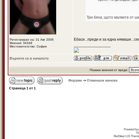
Три бяха, щото малките от шк
Ебаси...преди и за една нямаше...се
Регистриран на: 31 Авг 2006
Мнения: 34349
_________________
Местожителство: София
Върнете се в началото
Покажи мнения от преди:
Форуми
->
Отминали мачове
Страница
1
от
1
Powered by
Tr
RedSilver 1.01 Them