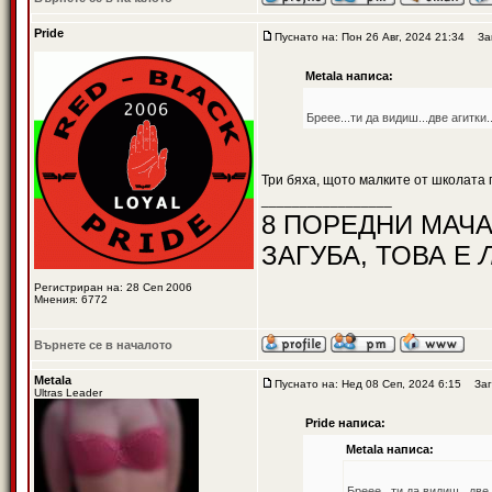
Pride
Пуснато на: Пон 26 Авг, 2024 21:34
Заг
Metala написа:
Бреее...ти да видиш...две агитки
Три бяха, щото малките от школата п
_________________
8 ПОРЕДНИ МАЧА
ЗАГУБА, ТОВА Е
Регистриран на: 28 Сеп 2006
Мнения: 6772
Върнете се в началото
Metala
Пуснато на: Нед 08 Сеп, 2024 6:15
Заг
Ultras Leader
Pride написа:
Metala написа:
Бреее...ти да видиш...две