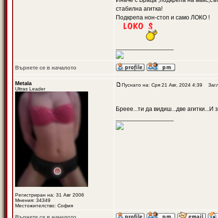
Иначе с Враца ,подкрепа на макс,съ
стабилна агитка!
Подкрепа нон-стоп и само ЛОКО !
_________________
Върнете се в началото
Metala
Пуснато на: Сря 21 Авг, 2024 4:39
Загл
Ultras Leader
Бреее...ти да видиш...две агитки...И
_________________
Регистриран на: 31 Авг 2006
Мнения: 34349
Местожителство: София
Върнете се в началото