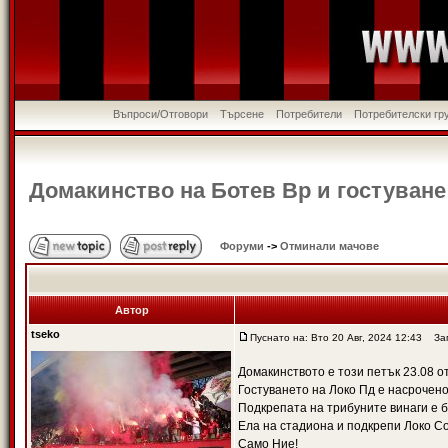
Въпроси/Отговори
Търсене
Потребители
Потребителски гр
Домакинство на Ботев Вр и гостуване
Форуми
->
Отминали мачове
Автор
tseko
Пуснато на: Вто 20 Авг, 2024 12:43
Загл
Домакинството е този петък 23.08 от
Гостуването на Локо Пд е насрочено 
Подкрепата на трибуните винаги е 
Ела на стадиона и подкрепи Локо С
Само Ние!