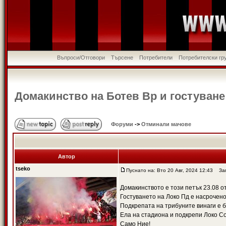
Въпроси/Отговори
Търсене
Потребители
Потребителски гр
Домакинство на Ботев Вр и гостуване
Форуми
->
Отминали мачове
Автор
tseko
Пуснато на: Вто 20 Авг, 2024 12:43
Загл
Домакинството е този петък 23.08 от
Гостуването на Локо Пд е насрочено 
Подкрепата на трибуните винаги е 
Ела на стадиона и подкрепи Локо С
Само Ние!