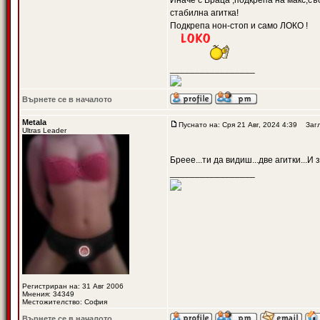
Иначе с Враца ,подкрепа на макс,съ
стабилна агитка!
Подкрепа нон-стоп и само ЛОКО !
_________________
Върнете се в началото
Metala
Пуснато на: Сря 21 Авг, 2024 4:39
Загл
Ultras Leader
Бреее...ти да видиш...две агитки...И
_________________
Регистриран на: 31 Авг 2006
Мнения: 34349
Местожителство: София
Върнете се в началото