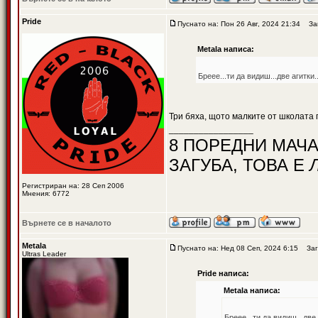
Pride
Пуснато на: Пон 26 Авг, 2024 21:34
Заг
Metala написа:
Бреее...ти да видиш...две агитки
Три бяха, щото малките от школата п
_________________
8 ПОРЕДНИ МАЧА
ЗАГУБА, ТОВА Е
Регистриран на: 28 Сеп 2006
Мнения: 6772
Върнете се в началото
Metala
Пуснато на: Нед 08 Сеп, 2024 6:15
Заг
Ultras Leader
Pride написа:
Metala написа:
Бреее...ти да видиш...две