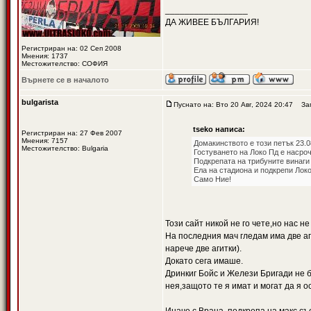
_________________
ДА ЖИВЕЕ БЪЛГАРИЯ!
Регистриран на: 02 Сеп 2008
Мнения: 1737
Местожителство: СОФИЯ
Върнете се в началото
bulgarista
Пуснато на: Вто 20 Авг, 2024 20:47
Загл
tseko написа:
Регистриран на: 27 Фев 2007
Мнения: 7157
Домакинството е този петък 23.08
Местожителство: Bulgaria
Гостуването на Локо Пд е насроче
Подкрепата на трибуните винаги
Ела на стадиона и подкрепи Лок
Само Ние!
Този сайт никой не го чете,но нас н
На последния мач гледам има две аг
нарече две агитки).
Докато сега имаше.
Дринкиг Бойс и Желези Бригади не б
нея,защото те я имат и могат да я 