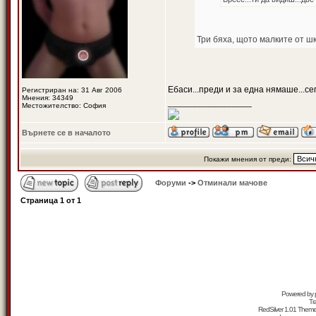
Три бяха, щото малките от шк
Ебаси...преди и за една нямаше...се
Регистриран на: 31 Авг 2006
Мнения: 34349
_________________
Местожителство: София
Върнете се в началото
Покажи мнения от преди:
Форуми
->
Отминали мачове
Страница
1
от
1
Powered by
Tr
RedSilver 1.01 Them