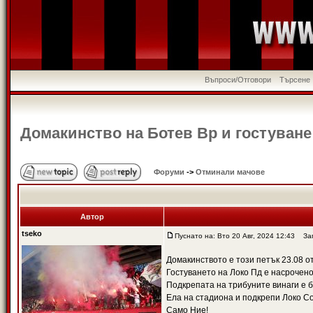
Въпроси/Отговори
Търсене
Домакинство на Ботев Вр и гостуване
Форуми
->
Отминали мачове
Автор
tseko
Пуснато на: Вто 20 Авг, 2024 12:43
Загл
Домакинството е този петък 23.08 от
Гостуването на Локо Пд е насрочено 
Подкрепата на трибуните винаги е 
Ела на стадиона и подкрепи Локо С
Само Ние!