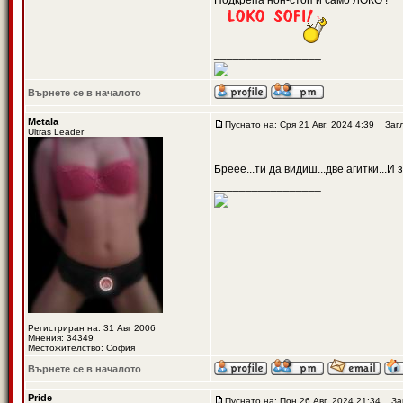
Подкрепа нон-стоп и само ЛОКО !
_________________
Върнете се в началото
Metala
Пуснато на: Сря 21 Авг, 2024 4:39
Загл
Ultras Leader
Бреее...ти да видиш...две агитки...И
_________________
Регистриран на: 31 Авг 2006
Мнения: 34349
Местожителство: София
Върнете се в началото
Pride
Пуснато на: Пон 26 Авг, 2024 21:34
Заг