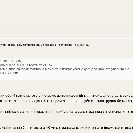
авие: Re: Домакинство на Ботев Вр и гостуване на Локо Пд
3.08 от 19.00ч.
рочено за 31.08 - събота от 21.15ч.
аги е била основен фактор, а момента е изключително добър за нейното увеличение.
Локо София!
е ни ебе.И най-важното е, че може да напишем ЕБЕ и никой да не го цензурир
тки, което не се е случвало от времето на фенклуба,стария(трудно би могло д
и трябвало да делят властта на трибуната, а да се възползват максимално от
с Черно море,Септември и 48 ми се върнаха годините,когато бяхме наситина 