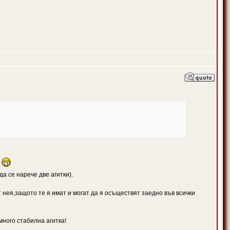
а
а се нарече две агитки).
 нея,защото те я имат и могат да я осъществят заедно във всички
много стабилна агитка!