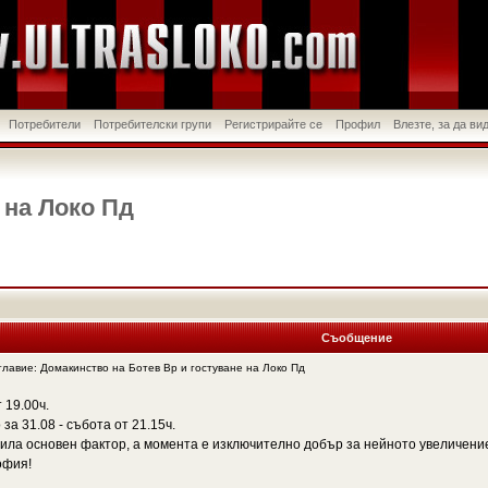
Потребители
Потребителски групи
Регистрирайте се
Профил
Влезте, за да в
 на Локо Пд
Съобщение
авие: Домакинство на Ботев Вр и гостуване на Локо Пд
 19.00ч.
за 31.08 - събота от 21.15ч.
била основен фактор, а момента е изключително добър за нейното увеличени
офия!