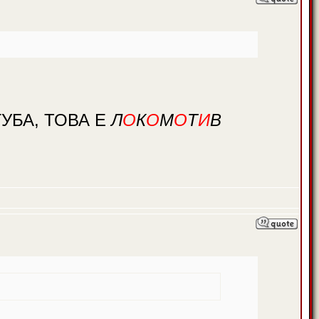
УБА, ТОВА Е
Л
О
К
О
М
О
Т
И
В