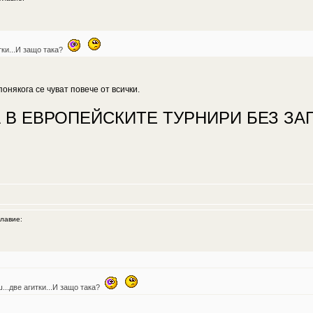
тки...И защо така?
онякога се чуват повече от всички.
 В ЕВРОПЕЙСКИТЕ ТУРНИРИ БЕЗ ЗАГ
лавие:
ш...две агитки...И защо така?