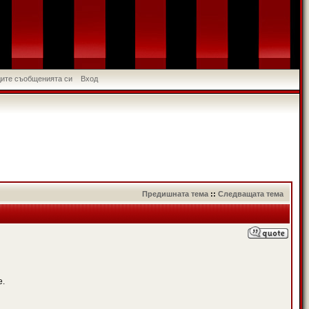
идите съобщенията си
Вход
Предишната тема
::
Следващата тема
е.