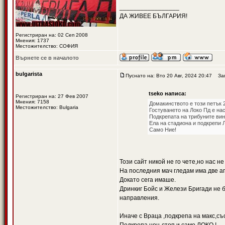
_________________
ДА ЖИВЕЕ БЪЛГАРИЯ!
Регистриран на: 02 Сеп 2008
Мнения: 1737
Местожителство: СОФИЯ
Върнете се в началото
bulgarista
Пуснато на: Вто 20 Авг, 2024 20:47
Загл
tseko написа:
Регистриран на: 27 Фев 2007
Мнения: 7158
Домакинството е този петък 2
Местожителство: Bulgaria
Гостуването на Локо Пд е нас
Подкрепата на трибуните вин
Ела на стадиона и подкрепи 
Само Ние!
Този сайт никой не го чете,но нас н
На последния мач гледам има две аги
Докато сега имаше.
Дринкиг Бойс и Желези Бригади не б
направления.
Иначе с Враца ,подкрепа на макс,съ