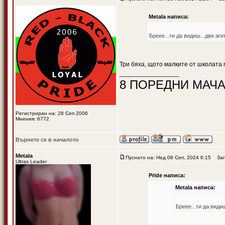
Metala написа:
Бреее...ти да видиш...две аги
Три бяха, щото малките от школата п
_________________
8 ПОРЕДНИ МАЧА
Регистриран на: 28 Сеп 2006
Мнения: 6772
Върнете се в началото
Metala
Пуснато на: Нед 08 Сеп, 2024 6:15
Заг
Ultras Leader
Pride написа:
Metala написа:
Бреее...ти да види