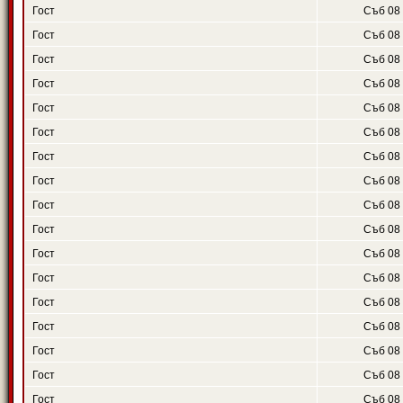
Гост
Съб 08 
Гост
Съб 08 
Гост
Съб 08 
Гост
Съб 08 
Гост
Съб 08 
Гост
Съб 08 
Гост
Съб 08 
Гост
Съб 08 
Гост
Съб 08 
Гост
Съб 08 
Гост
Съб 08 
Гост
Съб 08 
Гост
Съб 08 
Гост
Съб 08 
Гост
Съб 08 
Гост
Съб 08 
Гост
Съб 08 