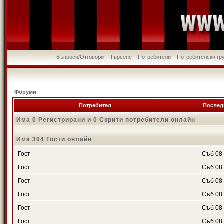
Въпроси/Отговори
Търсене
Потребители
Потребителски гр
Форуми
Потребител
Послед
Има 0 Регистрирани и 0 Скрити потребители онлайн
Има 304 Гости онлайн
Гост
Съб 08 
Гост
Съб 08 
Гост
Съб 08 
Гост
Съб 08 
Гост
Съб 08 
Гост
Съб 08 