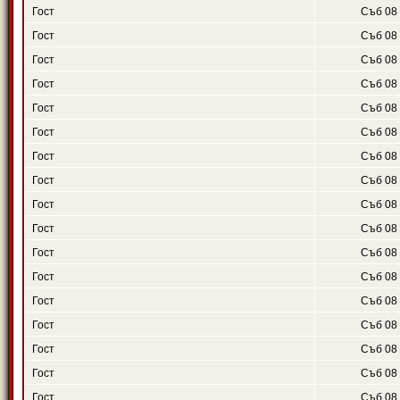
Гост
Съб 08 
Гост
Съб 08 
Гост
Съб 08 
Гост
Съб 08 
Гост
Съб 08 
Гост
Съб 08 
Гост
Съб 08 
Гост
Съб 08 
Гост
Съб 08 
Гост
Съб 08 
Гост
Съб 08 
Гост
Съб 08 
Гост
Съб 08 
Гост
Съб 08 
Гост
Съб 08 
Гост
Съб 08 
Гост
Съб 08 