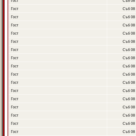
Гост
Съб 08 
Гост
Съб 08 
Гост
Съб 08 
Гост
Съб 08 
Гост
Съб 08 
Гост
Съб 08 
Гост
Съб 08 
Гост
Съб 08 
Гост
Съб 08 
Гост
Съб 08 
Гост
Съб 08 
Гост
Съб 08 
Гост
Съб 08 
Гост
Съб 08 
Гост
Съб 08 
Гост
Съб 08 
Гост
Съб 08 