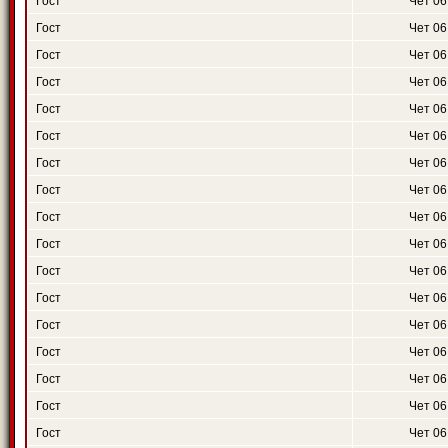
Гост
Чет 06
Гост
Чет 06
Гост
Чет 06
Гост
Чет 06
Гост
Чет 06
Гост
Чет 06
Гост
Чет 06
Гост
Чет 06
Гост
Чет 06
Гост
Чет 06
Гост
Чет 06
Гост
Чет 06
Гост
Чет 06
Гост
Чет 06
Гост
Чет 06
Гост
Чет 06
Гост
Чет 06