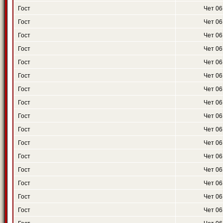
Гост
Чет 06
Гост
Чет 06
Гост
Чет 06
Гост
Чет 06
Гост
Чет 06
Гост
Чет 06
Гост
Чет 06
Гост
Чет 06
Гост
Чет 06
Гост
Чет 06
Гост
Чет 06
Гост
Чет 06
Гост
Чет 06
Гост
Чет 06
Гост
Чет 06
Гост
Чет 06