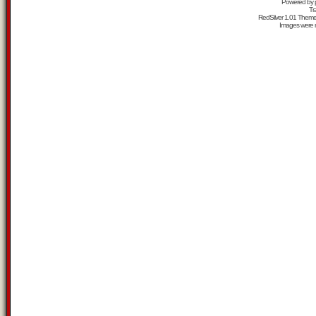
Powered by
Tr
RedSilver 1.01 Them
Images were