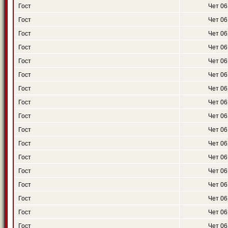
Гост
Чет 06
Гост
Чет 06
Гост
Чет 06
Гост
Чет 06
Гост
Чет 06
Гост
Чет 06
Гост
Чет 06
Гост
Чет 06
Гост
Чет 06
Гост
Чет 06
Гост
Чет 06
Гост
Чет 06
Гост
Чет 06
Гост
Чет 06
Гост
Чет 06
Гост
Чет 06
Гост
Чет 06