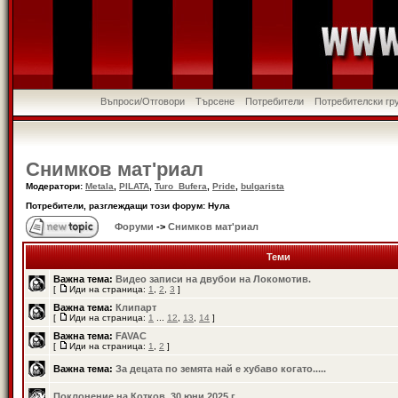
Въпроси/Отговори
Търсене
Потребители
Потребителски гр
Снимков мат'риал
Модератори:
Metala
,
PILATA
,
Turo_Bufera
,
Pride
,
bulgarista
Потребители, разглеждащи този форум: Нула
Форуми
->
Снимков мат'риал
Теми
Важна тема:
Видео записи на двубои на Локомотив.
[
Иди на страница:
1
,
2
,
3
]
Важна тема:
Клипарт
[
Иди на страница:
1
...
12
,
13
,
14
]
Важна тема:
FAVAC
[
Иди на страница:
1
,
2
]
Важна тема:
За децата по земята най е хубаво когато.....
Поклонение на Котков, 30 юни 2025 г.