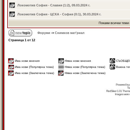
Локомотив София - Славия (1:2), 09.03.2024 г.
Локомотив София - ЦСКА - София (0:1), 30.03.2024 г.
Покажи всички теми 
Форуми
->
Снимков мат'риал
Страница
1
от
12
Има нови мнения
Няма нови мнения
СЪОБЩЕ
Има нови (Популярна тема)
Няма нови (Популярна тема)
Важна те
Има нови (Заключена тема)
Няма нови (Заключена тема)
Powered by
Tr
RedSilver 1.01 Them
Images were