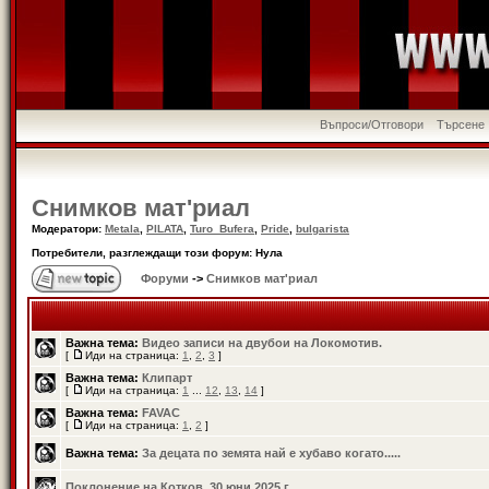
Въпроси/Отговори
Търсене
Снимков мат'риал
Модератори:
Metala
,
PILATA
,
Turo_Bufera
,
Pride
,
bulgarista
Потребители, разглеждащи този форум: Нула
Форуми
->
Снимков мат'риал
Важна тема:
Видео записи на двубои на Локомотив.
[
Иди на страница:
1
,
2
,
3
]
Важна тема:
Клипарт
[
Иди на страница:
1
...
12
,
13
,
14
]
Важна тема:
FAVAC
[
Иди на страница:
1
,
2
]
Важна тема:
За децата по земята най е хубаво когато.....
Поклонение на Котков, 30 юни 2025 г.