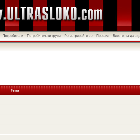
Потребители
Потребителски групи
Регистрирайте се
Профил
Влезте, за да в
Теми