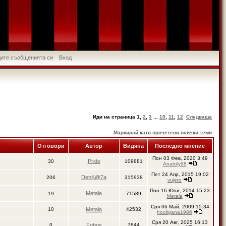
идите съобщенията си
Вход
Иди на страница
1
,
2
,
3
...
10
,
11
,
12
Следваща
Маркирай като прочетени всички теми
Отговори
Автор
Видяна
Последно мнение
Пон 03 Фев, 2020 3:49
Pride
30
109881
Anatoly98
Пет 24 Апр, 2015 19:02
DenK@7a
206
315938
vujeto
Пон 16 Юни, 2014 15:23
Metala
19
71589
Metala
Сря 06 Май, 2009 15:34
10
Metala
42532
hooligana1986
Сря 20 Авг, 2025 16:13
0
Fobos
7844