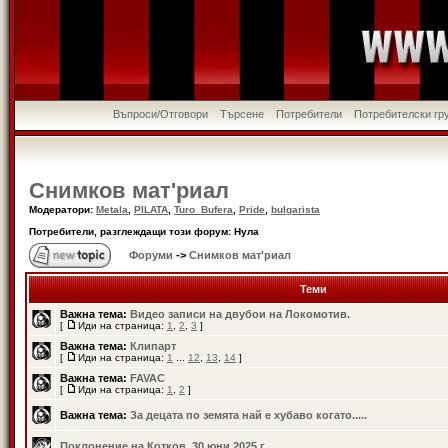
Въпроси/Отговори
Търсене
Потребители
Потребителски гр
Снимков мат'риал
Модератори:
Metala
,
PILATA
,
Turo_Bufera
,
Pride
,
bulgarista
Потребители, разглеждащи този форум: Нула
Форуми
->
Снимков мат'риал
Теми
Важна тема:
Видео записи на двубои на Локомотив.
[
Иди на страница:
1
,
2
,
3
]
Важна тема:
Клипарт
[
Иди на страница:
1
...
12
,
13
,
14
]
Важна тема:
FAVAC
[
Иди на страница:
1
,
2
]
Важна тема:
За децата по земята най е хубаво когато.....
Поклонение на Котков, 30 юни 2025 г.