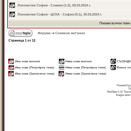
Локомотив София - Славия (1:2), 09.03.2024 г.
Локомотив София - ЦСКА - София (0:1), 30.03.2024 г.
Покажи всички теми 
Форуми
->
Снимков мат'риал
Страница
1
от
12
Има нови мнения
Няма нови мнения
СЪОБЩЕ
Има нови (Популярна тема)
Няма нови (Популярна тема)
Важна те
Има нови (Заключена тема)
Няма нови (Заключена тема)
Powered by
Tr
RedSilver 1.01 Them
Images were