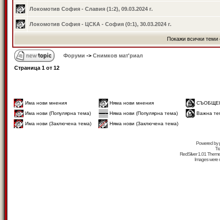
Локомотив София - Славия (1:2), 09.03.2024 г.
Локомотив София - ЦСКА - София (0:1), 30.03.2024 г.
Покажи всички теми 
Форуми
->
Снимков мат'риал
Страница
1
от
12
Има нови мнения
Няма нови мнения
СЪОБЩЕ
Има нови (Популярна тема)
Няма нови (Популярна тема)
Важна те
Има нови (Заключена тема)
Няма нови (Заключена тема)
Powered by
Tr
RedSilver 1.01 Them
Images were