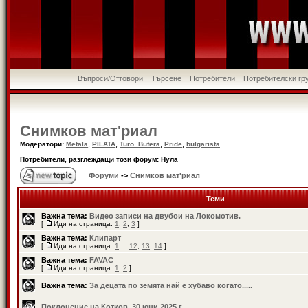
Въпроси/Отговори
Търсене
Потребители
Потребителски гр
Снимков мат'риал
Модератори:
Metala
,
PILATA
,
Turo_Bufera
,
Pride
,
bulgarista
Потребители, разглеждащи този форум: Нула
Форуми
->
Снимков мат'риал
Теми
Важна тема:
Видео записи на двубои на Локомотив.
[
Иди на страница:
1
,
2
,
3
]
Важна тема:
Клипарт
[
Иди на страница:
1
...
12
,
13
,
14
]
Важна тема:
FAVAC
[
Иди на страница:
1
,
2
]
Важна тема:
За децата по земята най е хубаво когато.....
Поклонение на Котков, 30 юни 2025 г.