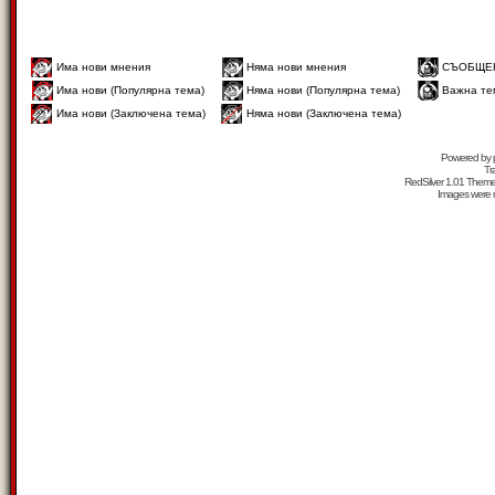
Има нови мнения
Няма нови мнения
СЪОБЩЕ
Има нови (Популярна тема)
Няма нови (Популярна тема)
Важна те
Има нови (Заключена тема)
Няма нови (Заключена тема)
Powered by
Tr
RedSilver 1.01 Them
Images were