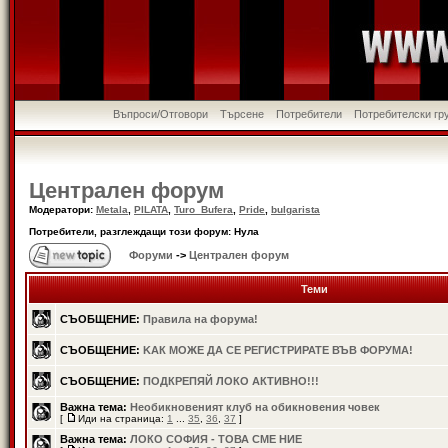
Въпроси/Отговори
Търсене
Потребители
Потребителски гр
Централен форум
Модератори:
Metala
,
PILATA
,
Turo_Bufera
,
Pride
,
bulgarista
Потребители, разглеждащи този форум: Нула
Форуми
->
Централен форум
Теми
СЪОБЩЕНИЕ:
Правила на форума!
СЪОБЩЕНИЕ:
KАК МОЖЕ ДА СЕ РЕГИСТРИРАТЕ ВЪВ ФОРУМА!
СЪОБЩЕНИЕ:
ПОДКРЕПЯЙ ЛОКО АКТИВНО!!!
Важна тема:
Необикновеният клуб на обикновения човек
[
Иди на страница:
1
...
35
,
36
,
37
]
Важна тема:
ЛОКО СОФИЯ - ТОВА СМЕ НИЕ