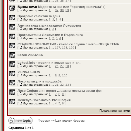
[
Иди на страница:
1
...
35
,
36
,
37
]
Важна тема:
Медиите за нас или "преглед на печата" :)
[
Иди на страница:
1
...
37
,
38
,
39
]
Програма събития за деня
[
Иди на страница:
1
,
2
,
3
,
4
]
Алея на славата на стадион Локомотив
[
Иди на страница:
1
,
2
]
Програмата на Локомотив в Първа лига
[
Иди на страница:
1
,
2
,
3
,
4
]
СТАДИОН ЛОКОМОТИВ - какво се случва с него - ОБЩА ТЕМА
[
Иди на страница:
1
...
127
,
128
,
129
]
Сезон 2025/2026
Lokosf.info - новини и коментари и т.н.
[
Иди на страница:
1
...
26
,
27
,
28
]
VIENNA CREW
[
Иди на страница:
1
...
8
,
9
,
10
]
Локо артикули в продажба
[
Иди на страница:
1
...
21
,
22
,
23
]
Локо София в интернет ... важни места за всеки фен
[
Иди на страница:
1
...
7
,
8
,
9
]
Фенклуб Локомотив 1929 София
[
Иди на страница:
1
...
4
,
5
,
6
]
Покажи всички теми 
Форуми
->
Централен форум
Страница
1
от
1