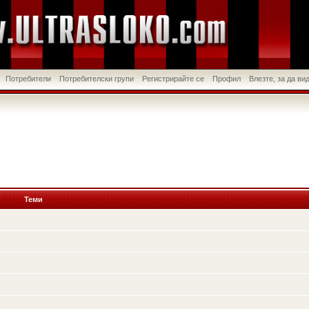
Потребители
Потребителски групи
Регистрирайте се
Профил
Влезте, за да в
Теми