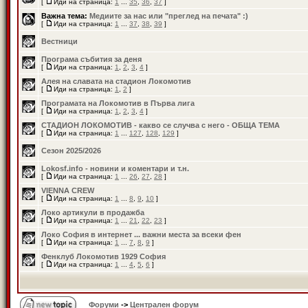
[
Иди на страница:
1
...
35
,
36
,
37
]
Важна тема:
Медиите за нас или "преглед на печата" :)
[
Иди на страница:
1
...
37
,
38
,
39
]
Вестници
Програма събития за деня
[
Иди на страница:
1
,
2
,
3
,
4
]
Алея на славата на стадион Локомотив
[
Иди на страница:
1
,
2
]
Програмата на Локомотив в Първа лига
[
Иди на страница:
1
,
2
,
3
,
4
]
СТАДИОН ЛОКОМОТИВ - какво се случва с него - ОБЩА ТЕМА
[
Иди на страница:
1
...
127
,
128
,
129
]
Сезон 2025/2026
Lokosf.info - новини и коментари и т.н.
[
Иди на страница:
1
...
26
,
27
,
28
]
VIENNA CREW
[
Иди на страница:
1
...
8
,
9
,
10
]
Локо артикули в продажба
[
Иди на страница:
1
...
21
,
22
,
23
]
Локо София в интернет ... важни места за всеки фен
[
Иди на страница:
1
...
7
,
8
,
9
]
Фенклуб Локомотив 1929 София
[
Иди на страница:
1
...
4
,
5
,
6
]
Форуми
->
Централен форум