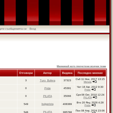
идите съобщенията си
Вход
Маркирай като прочетени всички теми
Отговори
Автор
Видяна
Последно мнение
Съб 11 Ное, 2017 13:15
3
Turo_Bufera
37323
Metala
Чет 16 Авг, 2012 9:30
0
Pride
45391
Pride
Сря 06 Окт, 2010 12:24
0
PILATA
35066
PILATA
Вто 20 Яну, 2026 4:28
bulgarista
549
408389
Pride
Пон 08 Апр, 2024 23:06
PILATA
546
395768