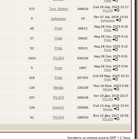
Pride
Съб 29 Апр, 2023 12:17
Turo_Bufera
572
348019
PILATA
Пет 07 Авг, 2026 13:52
0
bulgarista
19
bulgarista
Нед 28 Сеп, 2025 6:18
Pride
48
68612
Pride
Нед 28 Сеп, 2025 6:14
Pride
27
26922
Pride
Нед 28 Сеп, 2025 6:12
Pride
52
50015
Pride
Нед 28 Сеп, 2025 6:01
PILATA
1924
830164
Pride
Нед 28 Сеп, 2025 5:54
5
Pride
1967
Pride
Съб 29 Мар, 2025 10:31
Pride
419
307352
Pride
Пон 19 Юни, 2023 5:09
Metala
135
235169
Metala
Чет 19 Дек, 2019 23:27
PILATA
337
268239
PILATA
Съб 13 Апр, 2019 15:54
Ra4mO
128
293684
Metala
Вто 12 Дек, 2017 16:59
PILATA
81
188520
PILATA
Часовете са според зоната GMT + 2 Часа