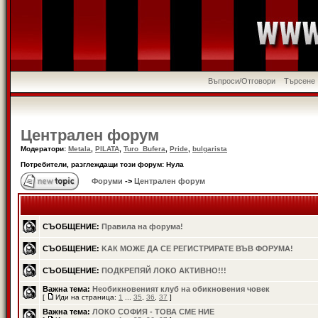
Въпроси/Отговори
Търсене
Централен форум
Модератори:
Metala
,
PILATA
,
Turo_Bufera
,
Pride
,
bulgarista
Потребители, разглеждащи този форум: Нула
Форуми
->
Централен форум
СЪОБЩЕНИЕ:
Правила на форума!
СЪОБЩЕНИЕ:
KАК МОЖЕ ДА СЕ РЕГИСТРИРАТЕ ВЪВ ФОРУМА!
СЪОБЩЕНИЕ:
ПОДКРЕПЯЙ ЛОКО АКТИВНО!!!
Важна тема:
Необикновеният клуб на обикновения човек
[
Иди на страница:
1
...
35
,
36
,
37
]
Важна тема:
ЛОКО СОФИЯ - ТОВА СМЕ НИЕ