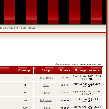
идите съобщенията си
Вход
Маркирай като прочетени всички теми
Отговори
Автор
Видяна
Последно мнение
Съб 11 Ное, 2017 13:15
3
Turo_Bufera
37318
Metala
Чет 16 Авг, 2012 9:30
0
Pride
45383
Pride
Сря 06 Окт, 2010 12:24
0
PILATA
35060
PILATA
Вто 20 Яну, 2026 4:28
bulgarista
549
408259
Pride
Пон 08 Апр, 2024 23:06
PILATA
546
395730