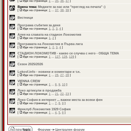
[
Иди на страница:
1
...
35
,
36
,
37
]
Важна тема:
Медиите за нас или "преглед на печата" :)
[
Иди на страница:
1
...
37
,
38
,
39
]
Вестници
Програма събития за деня
[
Иди на страница:
1
,
2
,
3
,
4
]
Алея на славата на стадион Локомотив
[
Иди на страница:
1
,
2
]
Програмата на Локомотив в Първа лига
[
Иди на страница:
1
,
2
,
3
,
4
]
СТАДИОН ЛОКОМОТИВ - какво се случва с него - ОБЩА ТЕМА
[
Иди на страница:
1
...
127
,
128
,
129
]
Сезон 2025/2026
Lokosf.info - новини и коментари и т.н.
[
Иди на страница:
1
...
26
,
27
,
28
]
VIENNA CREW
[
Иди на страница:
1
...
8
,
9
,
10
]
Локо артикули в продажба
[
Иди на страница:
1
...
21
,
22
,
23
]
Локо София в интернет ... важни места за всеки фен
[
Иди на страница:
1
...
7
,
8
,
9
]
Фенклуб Локомотив 1929 София
[
Иди на страница:
1
...
4
,
5
,
6
]
Форуми
->
Централен форум