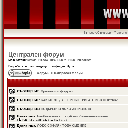
Въпроси/Отговори
Търсене
Централен форум
Модератори:
Metala
,
PILATA
,
Turo_Bufera
,
Pride
,
bulgarista
Потребители, разглеждащи този форум: Нула
Форуми
->
Централен форум
СЪОБЩЕНИЕ:
Правила на форума!
СЪОБЩЕНИЕ:
KАК МОЖЕ ДА СЕ РЕГИСТРИРАТЕ ВЪВ ФОРУМА!
СЪОБЩЕНИЕ:
ПОДКРЕПЯЙ ЛОКО АКТИВНО!!!
Важна тема:
Необикновеният клуб на обикновения човек
[
Иди на страница:
1
...
35
,
36
,
37
]
Важна тема:
ЛОКО СОФИЯ - ТОВА СМЕ НИЕ