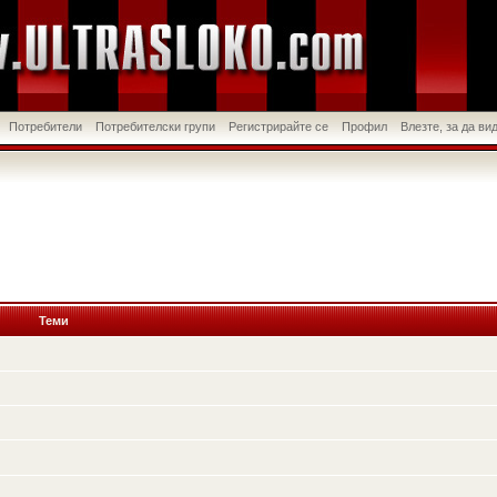
Потребители
Потребителски групи
Регистрирайте се
Профил
Влезте, за да в
Теми