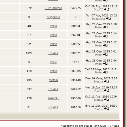
Pride
Съб 29 Апр, 2023 12:17
Turo_Bufera
572
347975
PILATA
Пет 07 Авг, 2026 13:52
0
bulgarista
8
bulgarista
Нед 28 Сеп, 2025 6:18
Pride
48
68593
Pride
Нед 28 Сеп, 2025 6:14
Pride
27
26918
Pride
Нед 28 Сеп, 2025 6:12
Pride
52
50005
Pride
Нед 28 Сеп, 2025 6:01
PILATA
1924
830071
Pride
Нед 28 Сеп, 2025 5:54
5
Pride
1961
Pride
Съб 29 Мар, 2025 10:31
Pride
419
307305
Pride
Пон 19 Юни, 2023 5:09
Metala
135
235149
Metala
Чет 19 Дек, 2019 23:27
PILATA
337
268212
PILATA
Съб 13 Апр, 2019 15:54
Ra4mO
128
293666
Metala
Вто 12 Дек, 2017 16:59
PILATA
81
188510
PILATA
Часовете са според зоната GMT + 2 Часа