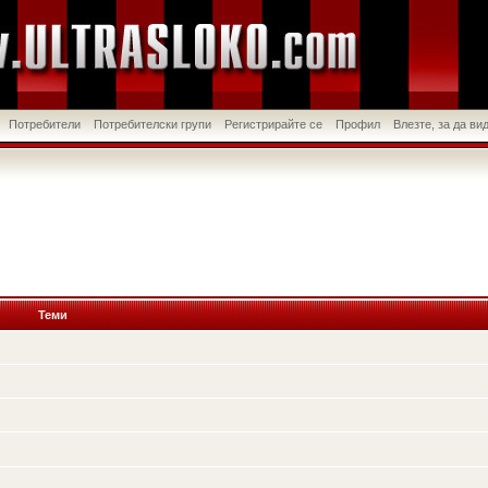
Потребители
Потребителски групи
Регистрирайте се
Профил
Влезте, за да в
Теми