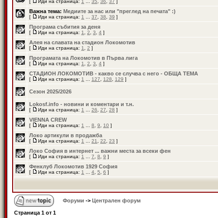
[
Иди на страница:
1
...
35
,
36
,
37
]
Важна тема:
Медиите за нас или "преглед на печата" :)
[
Иди на страница:
1
...
37
,
38
,
39
]
Програма събития за деня
[
Иди на страница:
1
,
2
,
3
,
4
]
Алея на славата на стадион Локомотив
[
Иди на страница:
1
,
2
]
Програмата на Локомотив в Първа лига
[
Иди на страница:
1
,
2
,
3
,
4
]
СТАДИОН ЛОКОМОТИВ - какво се случва с него - ОБЩА ТЕМА
[
Иди на страница:
1
...
127
,
128
,
129
]
Сезон 2025/2026
Lokosf.info - новини и коментари и т.н.
[
Иди на страница:
1
...
26
,
27
,
28
]
VIENNA CREW
[
Иди на страница:
1
...
8
,
9
,
10
]
Локо артикули в продажба
[
Иди на страница:
1
...
21
,
22
,
23
]
Локо София в интернет ... важни места за всеки фен
[
Иди на страница:
1
...
7
,
8
,
9
]
Фенклуб Локомотив 1929 София
[
Иди на страница:
1
...
4
,
5
,
6
]
Форуми
->
Централен форум
Страница
1
от
1