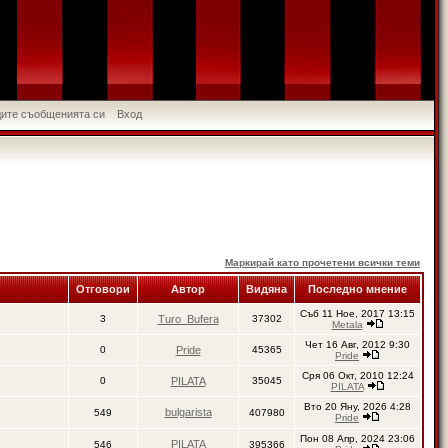
идите съобщенията си
Вход
Маркирай като прочетени всички теми
Отговори
Автор
Видяна
Последно мнение
Съб 11 Ное, 2017 13:15
3
Turo_Bufera
37302
Metala
Чет 16 Авг, 2012 9:30
0
Pride
45365
Pride
Сря 06 Окт, 2010 12:24
0
PILATA
35045
PILATA
Вто 20 Яну, 2026 4:28
bulgarista
549
407980
Pride
Пон 08 Апр, 2024 23:06
PILATA
546
395366