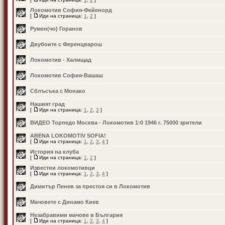
Локомотив София-Фейенорд
[
Иди на страница:
1
,
2
]
Румен(чо) Горанов
Двубоите с Ференцварош
Локомотив - Халмщад
Локомотив София-Вашаш
Сблъсъка с Монако
Нашият град
[
Иди на страница:
1
,
2
,
3
]
ВИДЕО Торпедо Москва - Локомотив 1:0 1946 г. 75000 зрители
ARENA LOKOMOTIV SOFIA!
[
Иди на страница:
1
,
2
,
3
,
4
]
История на клуба
[
Иди на страница:
1
,
2
]
Известни локомотивци
[
Иди на страница:
1
,
2
,
3
,
4
]
Димитър Пенев за престоя си в Локомотив
Мачовете с Динамо Киев
Незабравими мачове в България
[
Иди на страница:
1
,
2
,
3
,
4
]