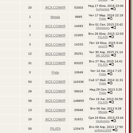
Нед 17 Юли, 2016 23:06
ЖСК СОФИЯ
20
53303
bulgarista
Чет 17 Мар, 2016 22:19
1
Metala
9995
Pride
Вто 01 Сеп, 2015 23:42
2
ЖСК СОФИЯ
14493
Obektiven
Вто 28 Юли, 2015 12:03
7
ЖСК СОФИЯ
21005
PILATA
Пет 19 Юни, 2015 9:44
3
ЖСК СОФИЯ
14103
veni78
Чет 30 Апр, 2015 21:14
12
ЖСК СОФИЯ
35251
MK DONS
Вто 27 Яну, 2015 14:41
ЖСК СОФИЯ
31
83325
PILATA
Чет 14 Авг, 2014 7:15
0
Pride
10649
Pride
Съб 17 Май, 2014 11:31
ЖСК СОФИЯ
50
116336
Pride
Нед 29 Сеп, 2013 3:26
ЖСК СОФИЯ
28
58024
Pride
Пон 19 Авг, 2013 20:59
ЖСК СОФИЯ
58
148855
PILATA
Вто 06 Авг, 2013 9:28
13
ЖСК СОФИЯ
35948
Metala
Сря 19 Юни, 2013 23:44
10
ЖСК СОФИЯ
31621
Veskoloko
Вто 09 Апр, 2013 17:50
PILATA
55
125475
sofloko1929