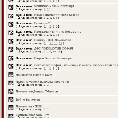
[
Иди на страница:
1
...
3
,
4
,
5
]
Важна тема:
ЧЕРВЕНО-ЧЕРНИ ЛЕГЕНДИ
[
Иди на страница:
1
,
2
]
Важна тема:
Незабравимият Никола Котков
[
Иди на страница:
1
...
4
,
5
,
6
]
Важна тема:
Безценно!!!
[
Иди на страница:
1
...
3
,
4
,
5
]
Важна тема:
Програми и книги за Локомотив!
[
Иди на страница:
1
...
5
,
6
,
7
]
Важна тема:
Снимки - Ф.К. Локомотив
[
Иди на страница:
1
...
17
,
18
,
19
]
Важна тема:
ДФС ЛОКОМОТИВ СОФИЯ
[
Иди на страница:
1
...
9
,
10
,
11
]
Важна тема:
Георги Берков-Белия орел!
Важна тема:
Локомотив София - най-старият железничарски клуб в Е
[
Иди на страница:
1
...
3
,
4
,
5
]
Локомотив-Нефтчи Баку
Първите успехи на клуба през 40-те!
[
Иди на страница:
1
,
2
]
Локомотив-Динамо Тбилиси
Бойчо Величков
Локомотив - ПСЖ
[
Иди на страница:
1
,
2
]
Екипите през годините
[
Иди на страница:
1
,
2
]