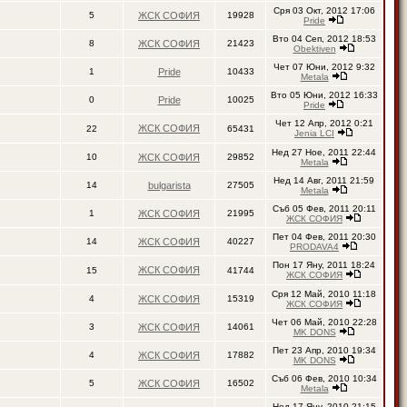
Сря 03 Окт, 2012 17:06
5
ЖСК СОФИЯ
19928
Pride
Вто 04 Сеп, 2012 18:53
8
ЖСК СОФИЯ
21423
Obektiven
Чет 07 Юни, 2012 9:32
1
Pride
10433
Metala
Вто 05 Юни, 2012 16:33
0
Pride
10025
Pride
Чет 12 Апр, 2012 0:21
ЖСК СОФИЯ
22
65431
Jenia LCI
Нед 27 Ное, 2011 22:44
10
ЖСК СОФИЯ
29852
Metala
Нед 14 Авг, 2011 21:59
14
bulgarista
27505
Metala
Съб 05 Фев, 2011 20:11
1
ЖСК СОФИЯ
21995
ЖСК СОФИЯ
Пет 04 Фев, 2011 20:30
14
ЖСК СОФИЯ
40227
PRODAVA4
Пон 17 Яну, 2011 18:24
ЖСК СОФИЯ
15
41744
ЖСК СОФИЯ
Сря 12 Май, 2010 11:18
4
ЖСК СОФИЯ
15319
ЖСК СОФИЯ
Чет 06 Май, 2010 22:28
3
ЖСК СОФИЯ
14061
MK DONS
Пет 23 Апр, 2010 19:34
4
ЖСК СОФИЯ
17882
MK DONS
Съб 06 Фев, 2010 10:34
5
ЖСК СОФИЯ
16502
Metala
Нед 17 Яну, 2010 21:15