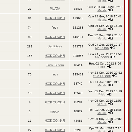
Metala
Съб 20 Юни, 2020 22:18
PILATA
27
78433
Metala
Сря 12 Дек, 2018 15:41
ЖСК СОФИЯ
84
179685
Metala
Сря 26 Сеп, 2018 14:36
Гост
74
121283
Metala
Пет 17 Мар, 2017 21:36
ЖСК СОФИЯ
99
146131
Metala
Съб 24 Дек, 2016 12:17
DenK@7a
282
243717
MK DONS
Пон 24 Дек, 2012 11:50
ЖСК СОФИЯ
156
228955
MK DONS
Нед 02 Сеп, 2012 8:56
8
Turo_Bufera
18414
Pride
Чет 23 Сеп, 2010 20:52
Гост
70
135463
ЖСК СОФИЯ
Пет 01 Авг, 2025 19:33
4
ЖСК СОФИЯ
18749
Metala
Чет 05 Сеп, 2019 15:19
ЖСК СОФИЯ
19
42543
Pride
Чет 05 Сеп, 2019 11:59
4
ЖСК СОФИЯ
15281
veni78
Пон 13 Авг, 2018 14:46
3
парци
18077
Metala
Чет 25 Яну, 2018 23:02
ЖСК СОФИЯ
17
44485
Metala
Сря 22 Мар, 2017 7:16
ЖСК СОФИЯ
27
62295
Metala