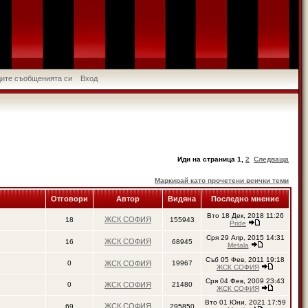
идите съобщенията си
Вход
Иди на страница
1
,
2
Следваща
Маркирай като прочетени всички теми
Отговори
Автор
Видяна
Последно мнение
Вто 18 Дек, 2018 11:26
ЖСК СОФИЯ
18
155943
Pride
Сря 29 Апр, 2015 14:31
ЖСК СОФИЯ
16
68945
Metala
Съб 05 Фев, 2011 19:18
0
ЖСК СОФИЯ
19967
ЖСК СОФИЯ
Сря 04 Фев, 2009 23:43
0
ЖСК СОФИЯ
21480
ЖСК СОФИЯ
Вто 01 Юни, 2021 17:59
ЖСК СОФИЯ
69
295850