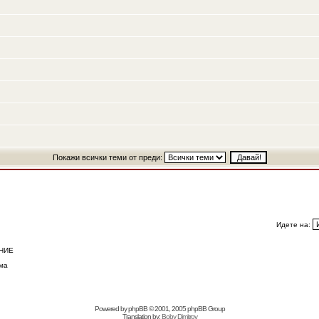
Покажи всички теми от преди:
Идете на:
НИЕ
ма
Powered by
phpBB
© 2001, 2005 phpBB Group
Translation by:
Boby Dimitrov