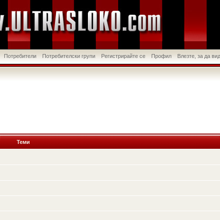
Потребители
Потребителски групи
Регистрирайте се
Профил
Влезте, за да в
Теми