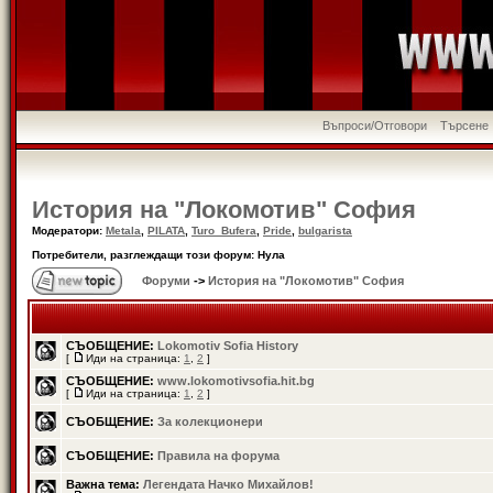
Въпроси/Отговори
Търсене
История на "Локомотив" София
Модератори:
Metala
,
PILATA
,
Turo_Bufera
,
Pride
,
bulgarista
Потребители, разглеждащи този форум: Нула
Форуми
->
История на "Локомотив" София
СЪОБЩЕНИЕ:
Lokomotiv Sofia History
[
Иди на страница:
1
,
2
]
СЪОБЩЕНИЕ:
www.lokomotivsofia.hit.bg
[
Иди на страница:
1
,
2
]
СЪОБЩЕНИЕ:
За колекционери
СЪОБЩЕНИЕ:
Правила на форума
Важна тема:
Легендата Начко Михайлов!