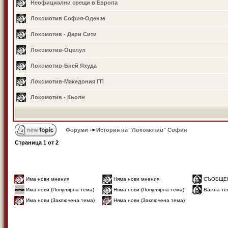
Неофициални срещи в Европа
Локомотив София-Одензе
Локомотив - Дери Сити
Локомотив-Оцелул
Локомотив-Бней Яхуда
Локомотив-Македония ГП
Локомотив - Кьолн
Форуми
->
История на "Локомотив" София
Страница
1
от
2
Има нови мнения
Няма нови мнения
СЪОБЩЕ
Има нови (Популярна тема)
Няма нови (Популярна тема)
Важна те
Има нови (Заключена тема)
Няма нови (Заключена тема)