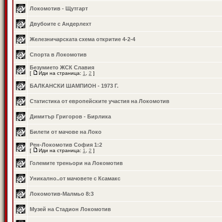
Локомотив - Щутгарт
Двубоите с Андерлехт
Железничарската схема откритие 4-2-4
Спорта в Локомотив
Безумието ЖСК Славия
[
Иди на страница:
1
,
2
]
БАЛКАНСКИ ШАМПИОН - 1973 Г.
Статистика от европейските участия на Локомотив
Димитър Григоров - Бирлика
Билети от мачове на Локо
Рен-Локомотив София 1:2
[
Иди на страница:
1
,
2
]
Големите треньори на Локомотив
Уникално..от мачовете с Ксамакс
Локомотив-Малмьо 8:3
Музей на Стадион Локомотив