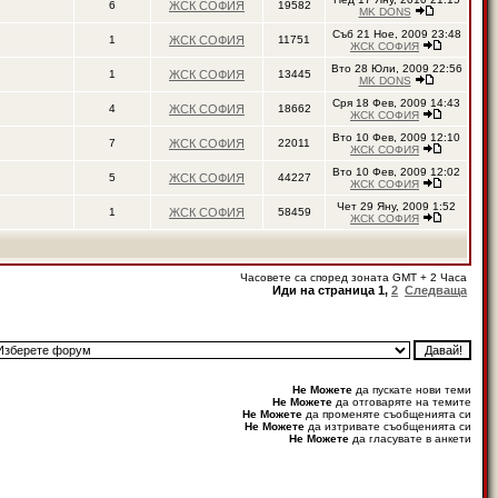
6
ЖСК СОФИЯ
19582
MK DONS
Съб 21 Ное, 2009 23:48
1
ЖСК СОФИЯ
11751
ЖСК СОФИЯ
Вто 28 Юли, 2009 22:56
1
ЖСК СОФИЯ
13445
MK DONS
Сря 18 Фев, 2009 14:43
4
ЖСК СОФИЯ
18662
ЖСК СОФИЯ
Вто 10 Фев, 2009 12:10
7
ЖСК СОФИЯ
22011
ЖСК СОФИЯ
Вто 10 Фев, 2009 12:02
5
ЖСК СОФИЯ
44227
ЖСК СОФИЯ
Чет 29 Яну, 2009 1:52
1
ЖСК СОФИЯ
58459
ЖСК СОФИЯ
Часовете са според зоната GMT + 2 Часа
Иди на страница
1
,
2
Следваща
Не Можете
да пускате нови теми
Не Можете
да отговаряте на темите
Не Можете
да променяте съобщенията си
Не Можете
да изтривате съобщенията си
Не Можете
да гласувате в анкети