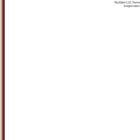
RedSilver 1.01 Them
Images were