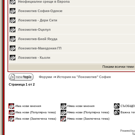
Неофициални срещи в Европа
Локомотив София-Одензе
Локомотив - Дери Сити
Локомотив-Оцелул
Локомотив-Бней Яхуда
Локомотив-Македония ГП
Локомотив - Кьолн
Покажи всички теми 
Форуми
->
История на "Локомотив" София
Страница
1
от
2
Има нови мнения
Няма нови мнения
СЪОБЩЕ
Има нови (Популярна тема)
Няма нови (Популярна тема)
Важна те
Има нови (Заключена тема)
Няма нови (Заключена тема)
Powered by
Tr