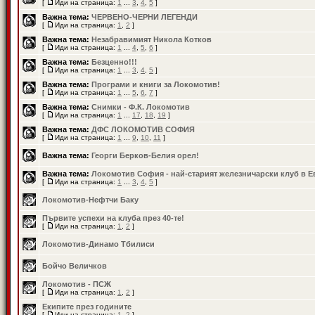
[
Иди на страница:
1
...
3
,
4
,
5
]
Важна тема:
ЧЕРВЕНО-ЧЕРНИ ЛЕГЕНДИ
[
Иди на страница:
1
,
2
]
Важна тема:
Незабравимият Никола Котков
[
Иди на страница:
1
...
4
,
5
,
6
]
Важна тема:
Безценно!!!
[
Иди на страница:
1
...
3
,
4
,
5
]
Важна тема:
Програми и книги за Локомотив!
[
Иди на страница:
1
...
5
,
6
,
7
]
Важна тема:
Снимки - Ф.К. Локомотив
[
Иди на страница:
1
...
17
,
18
,
19
]
Важна тема:
ДФС ЛОКОМОТИВ СОФИЯ
[
Иди на страница:
1
...
9
,
10
,
11
]
Важна тема:
Георги Берков-Белия орел!
Важна тема:
Локомотив София - най-старият железничарски клуб в Е
[
Иди на страница:
1
...
3
,
4
,
5
]
Локомотив-Нефтчи Баку
Първите успехи на клуба през 40-те!
[
Иди на страница:
1
,
2
]
Локомотив-Динамо Тбилиси
Бойчо Величков
Локомотив - ПСЖ
[
Иди на страница:
1
,
2
]
Екипите през годините
[
Иди на страница:
1
,
2
]