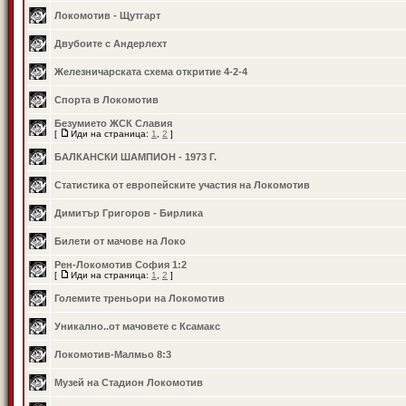
Локомотив - Щутгарт
Двубоите с Андерлехт
Железничарската схема откритие 4-2-4
Спорта в Локомотив
Безумието ЖСК Славия
[
Иди на страница:
1
,
2
]
БАЛКАНСКИ ШАМПИОН - 1973 Г.
Статистика от европейските участия на Локомотив
Димитър Григоров - Бирлика
Билети от мачове на Локо
Рен-Локомотив София 1:2
[
Иди на страница:
1
,
2
]
Големите треньори на Локомотив
Уникално..от мачовете с Ксамакс
Локомотив-Малмьо 8:3
Музей на Стадион Локомотив