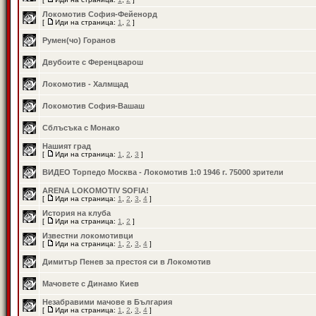
Локомотив София-Фейенорд
[
Иди на страница:
1
,
2
]
Румен(чо) Горанов
Двубоите с Ференцварош
Локомотив - Халмщад
Локомотив София-Вашаш
Сблъсъка с Монако
Нашият град
[
Иди на страница:
1
,
2
,
3
]
ВИДЕО Торпедо Москва - Локомотив 1:0 1946 г. 75000 зрители
ARENA LOKOMOTIV SOFIA!
[
Иди на страница:
1
,
2
,
3
,
4
]
История на клуба
[
Иди на страница:
1
,
2
]
Известни локомотивци
[
Иди на страница:
1
,
2
,
3
,
4
]
Димитър Пенев за престоя си в Локомотив
Мачовете с Динамо Киев
Незабравими мачове в България
[
Иди на страница:
1
,
2
,
3
,
4
]