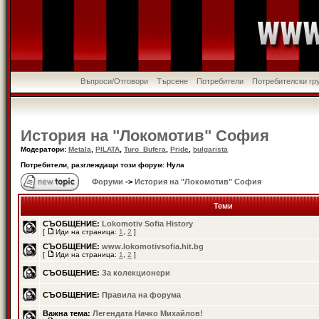
Въпроси/Отговори
Търсене
Потребители
Потребителски гр
История на "Локомотив" София
Модератори:
Metala
,
PILATA
,
Turo_Bufera
,
Pride
,
bulgarista
Потребители, разглеждащи този форум: Нула
Форуми
->
История на "Локомотив" София
Теми
СЪОБЩЕНИЕ:
Lokomotiv Sofia History
[
Иди на страница:
1
,
2
]
СЪОБЩЕНИЕ:
www.lokomotivsofia.hit.bg
[
Иди на страница:
1
,
2
]
СЪОБЩЕНИЕ:
За колекционери
СЪОБЩЕНИЕ:
Правила на форума
Важна тема:
Легендата Начко Михайлов!