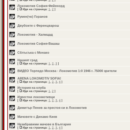
Локомотив София-Фейенорд
[
Иди на страница:
1
,
2
]
Румен(чо) Горанов
Двубоите с Ференцварош
Локомотив - Халмщад
Локомотив София-Вашаш
Сблъсъка с Монако
Нашият град
[
Иди на страница:
1
,
2
,
3
]
ВИДЕО Торпедо Москва - Локомотив 1:0 1946 г. 75000 зрители
ARENA LOKOMOTIV SOFIA!
[
Иди на страница:
1
,
2
,
3
,
4
]
История на клуба
[
Иди на страница:
1
,
2
]
Известни локомотивци
[
Иди на страница:
1
,
2
,
3
,
4
]
Димитър Пенев за престоя си в Локомотив
Мачовете с Динамо Киев
Незабравими мачове в България
[
Иди на страница:
1
,
2
,
3
,
4
]