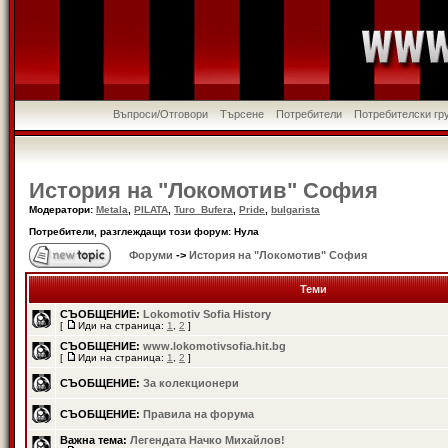
Въпроси/Отговори
Търсене
Потребители
Потребителски гр
История на "Локомотив" София
Модератори:
Metala
,
PILATA
,
Turo_Bufera
,
Pride
,
bulgarista
Потребители, разглеждащи този форум: Нула
Форуми
->
История на "Локомотив" София
Теми
СЪОБЩЕНИЕ:
Lokomotiv Sofia History
[
Иди на страница:
1
,
2
]
СЪОБЩЕНИЕ:
www.lokomotivsofia.hit.bg
[
Иди на страница:
1
,
2
]
СЪОБЩЕНИЕ:
За колекционери
СЪОБЩЕНИЕ:
Правила на форума
Важна тема:
Легендата Начко Михайлов!