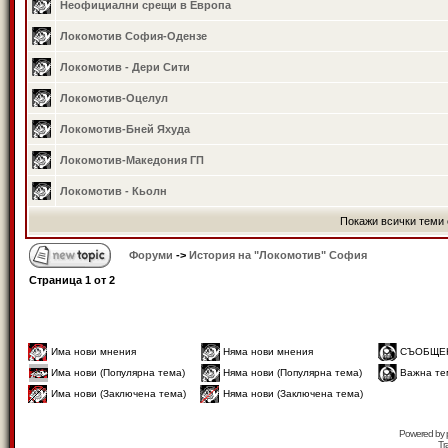
Неофициални срещи в Европа
Локомотив София-Одензе
Локомотив - Дери Сити
Локомотив-Оцелул
Локомотив-Бней Яхуда
Локомотив-Македония ГП
Локомотив - Кьолн
Покажи всички теми 
Форуми
->
История на "Локомотив" София
Страница
1
от
2
Има нови мнения
Няма нови мнения
СЪОБЩЕ
Има нови (Популярна тема)
Няма нови (Популярна тема)
Важна те
Има нови (Заключена тема)
Няма нови (Заключена тема)
Powered by
Tr