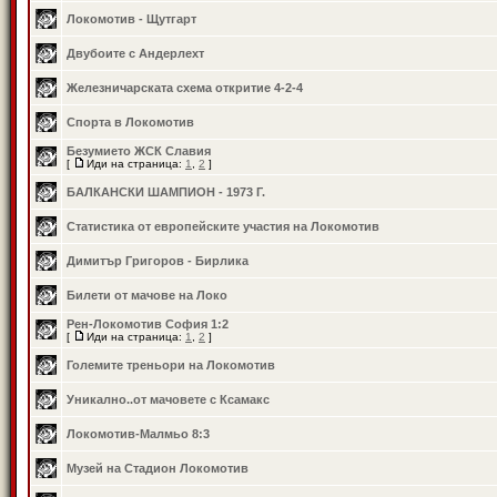
Локомотив - Щутгарт
Двубоите с Андерлехт
Железничарската схема откритие 4-2-4
Спорта в Локомотив
Безумието ЖСК Славия
[
Иди на страница:
1
,
2
]
БАЛКАНСКИ ШАМПИОН - 1973 Г.
Статистика от европейските участия на Локомотив
Димитър Григоров - Бирлика
Билети от мачове на Локо
Рен-Локомотив София 1:2
[
Иди на страница:
1
,
2
]
Големите треньори на Локомотив
Уникално..от мачовете с Ксамакс
Локомотив-Малмьо 8:3
Музей на Стадион Локомотив