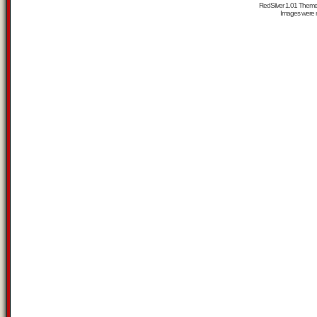
RedSilver 1.01 Them
Images were