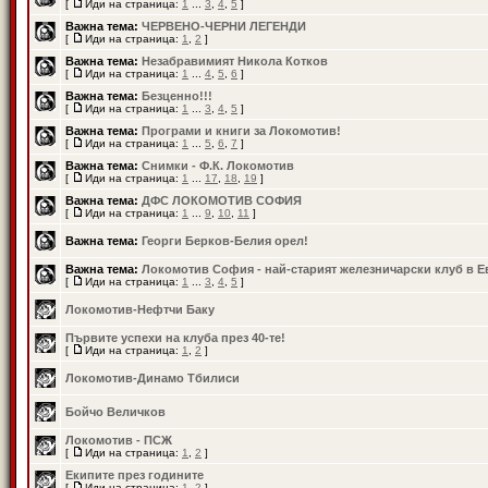
[
Иди на страница:
1
...
3
,
4
,
5
]
Важна тема:
ЧЕРВЕНО-ЧЕРНИ ЛЕГЕНДИ
[
Иди на страница:
1
,
2
]
Важна тема:
Незабравимият Никола Котков
[
Иди на страница:
1
...
4
,
5
,
6
]
Важна тема:
Безценно!!!
[
Иди на страница:
1
...
3
,
4
,
5
]
Важна тема:
Програми и книги за Локомотив!
[
Иди на страница:
1
...
5
,
6
,
7
]
Важна тема:
Снимки - Ф.К. Локомотив
[
Иди на страница:
1
...
17
,
18
,
19
]
Важна тема:
ДФС ЛОКОМОТИВ СОФИЯ
[
Иди на страница:
1
...
9
,
10
,
11
]
Важна тема:
Георги Берков-Белия орел!
Важна тема:
Локомотив София - най-старият железничарски клуб в Е
[
Иди на страница:
1
...
3
,
4
,
5
]
Локомотив-Нефтчи Баку
Първите успехи на клуба през 40-те!
[
Иди на страница:
1
,
2
]
Локомотив-Динамо Тбилиси
Бойчо Величков
Локомотив - ПСЖ
[
Иди на страница:
1
,
2
]
Екипите през годините
[
Иди на страница:
1
,
2
]