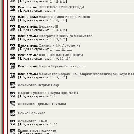
[
Иди на страница:
1
...
3
,
4
,
5
]
Важна тема:
ЧЕРВЕНО-ЧЕРНИ ЛЕГЕНДИ
[
Иди на страница:
1
,
2
]
Важна тема:
Незабравимият Никола Котков
[
Иди на страница:
1
...
4
,
5
,
6
]
Важна тема:
Безценно!!!
[
Иди на страница:
1
...
3
,
4
,
5
]
Важна тема:
Програми и книги за Локомотив!
[
Иди на страница:
1
...
5
,
6
,
7
]
Важна тема:
Снимки - Ф.К. Локомотив
[
Иди на страница:
1
...
17
,
18
,
19
]
Важна тема:
ДФС ЛОКОМОТИВ СОФИЯ
[
Иди на страница:
1
...
9
,
10
,
11
]
Важна тема:
Георги Берков-Белия орел!
Важна тема:
Локомотив София - най-старият железничарски клуб в Е
[
Иди на страница:
1
...
3
,
4
,
5
]
Локомотив-Нефтчи Баку
Първите успехи на клуба през 40-те!
[
Иди на страница:
1
,
2
]
Локомотив-Динамо Тбилиси
Бойчо Величков
Локомотив - ПСЖ
[
Иди на страница:
1
,
2
]
Екипите през годините
[
Иди на страница:
1
,
2
]