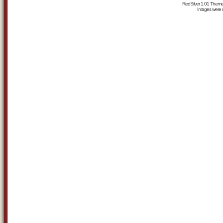
RedSilver 1.01 Them
Images were