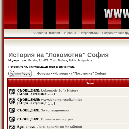
Въпроси/Отговори
Търсене
Потребители
Потребителски гр
История на "Локомотив" София
Модератори:
Metala
,
PILATA
,
Turo_Bufera
,
Pride
,
bulgarista
Потребители, разглеждащи този форум: Нула
Форуми
->
История на "Локомотив" София
Теми
СЪОБЩЕНИЕ:
Lokomotiv Sofia History
[
Иди на страница:
1
,
2
]
СЪОБЩЕНИЕ:
www.lokomotivsofia.hit.bg
[
Иди на страница:
1
,
2
]
СЪОБЩЕНИЕ:
За колекционери
СЪОБЩЕНИЕ:
Правила на форума
Важна тема:
Легендата Начко Михайлов!