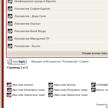
Неофициални срещи в Европа
Локомотив София-Одензе
Локомотив - Дери Сити
Локомотив-Оцелул
Локомотив-Бней Яхуда
Локомотив-Македония ГП
Локомотив - Кьолн
Покажи всички теми 
Форуми
->
История на "Локомотив" София
Страница
1
от
2
Има нови мнения
Няма нови мнения
СЪОБЩЕ
Има нови (Популярна тема)
Няма нови (Популярна тема)
Важна те
Има нови (Заключена тема)
Няма нови (Заключена тема)
Powered by
Tr