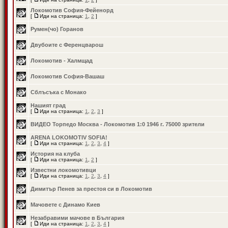
Локомотив София-Фейенорд
[
Иди на страница:
1
,
2
]
Румен(чо) Горанов
Двубоите с Ференцварош
Локомотив - Халмщад
Локомотив София-Вашаш
Сблъсъка с Монако
Нашият град
[
Иди на страница:
1
,
2
,
3
]
ВИДЕО Торпедо Москва - Локомотив 1:0 1946 г. 75000 зрители
ARENA LOKOMOTIV SOFIA!
[
Иди на страница:
1
,
2
,
3
,
4
]
История на клуба
[
Иди на страница:
1
,
2
]
Известни локомотивци
[
Иди на страница:
1
,
2
,
3
,
4
]
Димитър Пенев за престоя си в Локомотив
Мачовете с Динамо Киев
Незабравими мачове в България
[
Иди на страница:
1
,
2
,
3
,
4
]