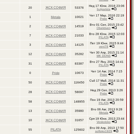
Нед 17 Юли, 2016 23:06
ЖСК СОФИЯ
20
53376
bulgarista
Чет 17 Мар, 2016 22:19
1
Metala
10021
Pride
Вто 01 Сеп, 2015 23:42
2
ЖСК СОФИЯ
14519
Obektiven
Вто 28 Юли, 2015 12:03
7
ЖСК СОФИЯ
21033
PILATA
Пет 19 Юни, 2015 9:44
3
ЖСК СОФИЯ
14125
veni78
Чет 30 Апр, 2015 21:14
12
ЖСК СОФИЯ
35282
MK DONS
Вто 27 Яну, 2015 14:41
ЖСК СОФИЯ
31
83387
PILATA
Чет 14 Авг, 2014 7:15
0
Pride
10673
Pride
Съб 17 Май, 2014 11:31
ЖСК СОФИЯ
50
116450
Pride
Нед 29 Сеп, 2013 3:26
ЖСК СОФИЯ
28
58097
Pride
Пон 19 Авг, 2013 20:59
ЖСК СОФИЯ
58
148955
PILATA
Вто 06 Авг, 2013 9:28
13
ЖСК СОФИЯ
35980
Metala
Сря 19 Юни, 2013 23:44
10
ЖСК СОФИЯ
31657
Veskoloko
Вто 09 Апр, 2013 17:50
PILATA
55
125602
sofloko1929