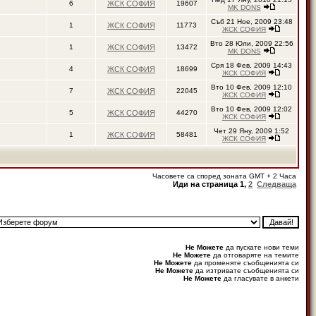
6
ЖСК СОФИЯ
19607
MK DONS
Съб 21 Ное, 2009 23:48
1
ЖСК СОФИЯ
11773
ЖСК СОФИЯ
Вто 28 Юли, 2009 22:56
1
ЖСК СОФИЯ
13472
MK DONS
Сря 18 Фев, 2009 14:43
4
ЖСК СОФИЯ
18699
ЖСК СОФИЯ
Вто 10 Фев, 2009 12:10
7
ЖСК СОФИЯ
22045
ЖСК СОФИЯ
Вто 10 Фев, 2009 12:02
5
ЖСК СОФИЯ
44270
ЖСК СОФИЯ
Чет 29 Яну, 2009 1:52
1
ЖСК СОФИЯ
58481
ЖСК СОФИЯ
Часовете са според зоната GMT + 2 Часа
Иди на страница
1
,
2
Следваща
Не Можете
да пускате нови теми
Не Можете
да отговаряте на темите
Не Можете
да променяте съобщенията си
Не Можете
да изтривате съобщенията си
Не Можете
да гласувате в анкети