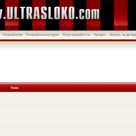
Потребители
Потребителски групи
Регистрирайте се
Профил
Влезте, за да в
Теми