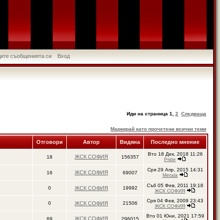
идите съобщенията си
Вход
Иди на страница
1
,
2
Следваща
Маркирай като прочетени всички теми
Отговори
Автор
Видяна
Последно мнение
Вто 18 Дек, 2018 11:26
ЖСК СОФИЯ
18
156357
Pride
Сря 29 Апр, 2015 14:31
ЖСК СОФИЯ
16
69007
Metala
Съб 05 Фев, 2011 19:18
0
ЖСК СОФИЯ
19992
ЖСК СОФИЯ
Сря 04 Фев, 2009 23:43
0
ЖСК СОФИЯ
21506
ЖСК СОФИЯ
Вто 01 Юни, 2021 17:59
ЖСК СОФИЯ
69
296015