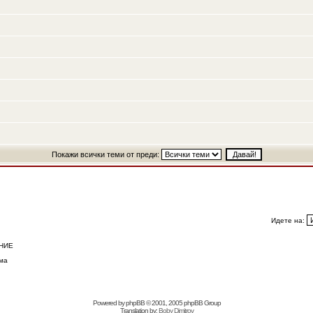
Покажи всички теми от преди:
Идете на:
НИЕ
ма
Powered by
phpBB
© 2001, 2005 phpBB Group
Translation by:
Boby Dimitrov