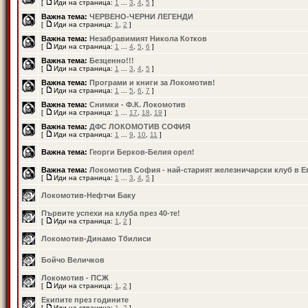
[
Иди на страница:
1
...
3
,
4
,
5
]
Важна тема:
ЧЕРВЕНО-ЧЕРНИ ЛЕГЕНДИ
[
Иди на страница:
1
,
2
]
Важна тема:
Незабравимият Никола Котков
[
Иди на страница:
1
...
4
,
5
,
6
]
Важна тема:
Безценно!!!
[
Иди на страница:
1
...
3
,
4
,
5
]
Важна тема:
Програми и книги за Локомотив!
[
Иди на страница:
1
...
5
,
6
,
7
]
Важна тема:
Снимки - Ф.К. Локомотив
[
Иди на страница:
1
...
17
,
18
,
19
]
Важна тема:
ДФС ЛОКОМОТИВ СОФИЯ
[
Иди на страница:
1
...
9
,
10
,
11
]
Важна тема:
Георги Берков-Белия орел!
Важна тема:
Локомотив София - най-старият железничарски клуб в Е
[
Иди на страница:
1
...
3
,
4
,
5
]
Локомотив-Нефтчи Баку
Първите успехи на клуба през 40-те!
[
Иди на страница:
1
,
2
]
Локомотив-Динамо Тбилиси
Бойчо Величков
Локомотив - ПСЖ
[
Иди на страница:
1
,
2
]
Екипите през годините
[
Иди на страница:
1
,
2
]