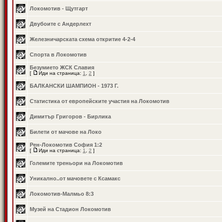
Локомотив - Щутгарт
Двубоите с Андерлехт
Железничарската схема откритие 4-2-4
Спорта в Локомотив
Безумието ЖСК Славия
[
Иди на страница:
1
,
2
]
БАЛКАНСКИ ШАМПИОН - 1973 Г.
Статистика от европейските участия на Локомотив
Димитър Григоров - Бирлика
Билети от мачове на Локо
Рен-Локомотив София 1:2
[
Иди на страница:
1
,
2
]
Големите треньори на Локомотив
Уникално..от мачовете с Ксамакс
Локомотив-Малмьо 8:3
Музей на Стадион Локомотив