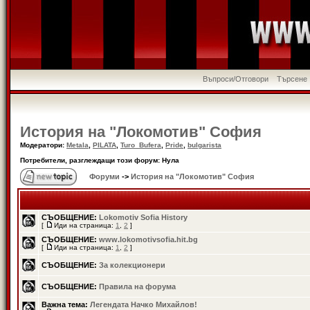
Въпроси/Отговори
Търсене
История на "Локомотив" София
Модератори:
Metala
,
PILATA
,
Turo_Bufera
,
Pride
,
bulgarista
Потребители, разглеждащи този форум: Нула
Форуми
->
История на "Локомотив" София
СЪОБЩЕНИЕ:
Lokomotiv Sofia History
[
Иди на страница:
1
,
2
]
СЪОБЩЕНИЕ:
www.lokomotivsofia.hit.bg
[
Иди на страница:
1
,
2
]
СЪОБЩЕНИЕ:
За колекционери
СЪОБЩЕНИЕ:
Правила на форума
Важна тема:
Легендата Начко Михайлов!