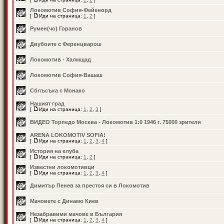
Локомотив София-Фейенорд
[
Иди на страница:
1
,
2
]
Румен(чо) Горанов
Двубоите с Ференцварош
Локомотив - Халмщад
Локомотив София-Вашаш
Сблъсъка с Монако
Нашият град
[
Иди на страница:
1
,
2
,
3
]
ВИДЕО Торпедо Москва - Локомотив 1:0 1946 г. 75000 зрители
ARENA LOKOMOTIV SOFIA!
[
Иди на страница:
1
,
2
,
3
,
4
]
История на клуба
[
Иди на страница:
1
,
2
]
Известни локомотивци
[
Иди на страница:
1
,
2
,
3
,
4
]
Димитър Пенев за престоя си в Локомотив
Мачовете с Динамо Киев
Незабравими мачове в България
[
Иди на страница:
1
,
2
,
3
,
4
]