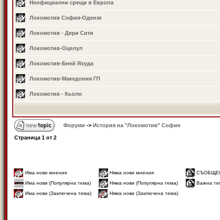
Неофициални срещи в Европа
Локомотив София-Одензе
Локомотив - Дери Сити
Локомотив-Оцелул
Локомотив-Бней Яхуда
Локомотив-Македония ГП
Локомотив - Кьолн
Форуми
->
История на "Локомотив" София
Страница
1
от
2
Има нови мнения
Няма нови мнения
СЪОБЩЕ
Има нови (Популярна тема)
Няма нови (Популярна тема)
Важна те
Има нови (Заключена тема)
Няма нови (Заключена тема)