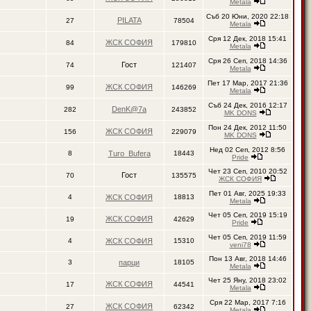
Metala
Съб 20 Юни, 2020 22:18
PILATA
27
78504
Metala
Сря 12 Дек, 2018 15:41
ЖСК СОФИЯ
84
179810
Metala
Сря 26 Сеп, 2018 14:36
Гост
74
121407
Metala
Пет 17 Мар, 2017 21:36
ЖСК СОФИЯ
99
146269
Metala
Съб 24 Дек, 2016 12:17
DenK@7a
282
243852
MK DONS
Пон 24 Дек, 2012 11:50
ЖСК СОФИЯ
156
229079
MK DONS
Нед 02 Сеп, 2012 8:56
8
Turo_Bufera
18443
Pride
Чет 23 Сеп, 2010 20:52
Гост
70
135575
ЖСК СОФИЯ
Пет 01 Авг, 2025 19:33
4
ЖСК СОФИЯ
18813
Metala
Чет 05 Сеп, 2019 15:19
ЖСК СОФИЯ
19
42629
Pride
Чет 05 Сеп, 2019 11:59
4
ЖСК СОФИЯ
15310
veni78
Пон 13 Авг, 2018 14:46
3
парци
18105
Metala
Чет 25 Яну, 2018 23:02
ЖСК СОФИЯ
17
44541
Metala
Сря 22 Мар, 2017 7:16
ЖСК СОФИЯ
27
62342
Metala