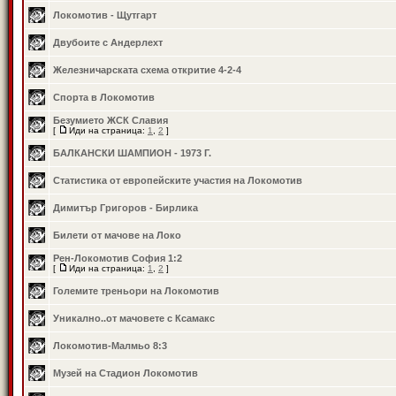
Локомотив - Щутгарт
Двубоите с Андерлехт
Железничарската схема откритие 4-2-4
Спорта в Локомотив
Безумието ЖСК Славия
[
Иди на страница:
1
,
2
]
БАЛКАНСКИ ШАМПИОН - 1973 Г.
Статистика от европейските участия на Локомотив
Димитър Григоров - Бирлика
Билети от мачове на Локо
Рен-Локомотив София 1:2
[
Иди на страница:
1
,
2
]
Големите треньори на Локомотив
Уникално..от мачовете с Ксамакс
Локомотив-Малмьо 8:3
Музей на Стадион Локомотив