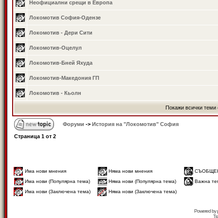
Неофициални срещи в Европа
Локомотив София-Одензе
Локомотив - Дери Сити
Локомотив-Оцелул
Локомотив-Бней Яхуда
Локомотив-Македония ГП
Локомотив - Кьолн
Покажи всички теми 
Форуми
->
История на "Локомотив" София
Страница
1
от
2
Има нови мнения
Няма нови мнения
СЪОБЩЕ
Има нови (Популярна тема)
Няма нови (Популярна тема)
Важна те
Има нови (Заключена тема)
Няма нови (Заключена тема)
Powered by
Tr