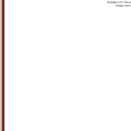
RedSilver 1.01 Them
Images were