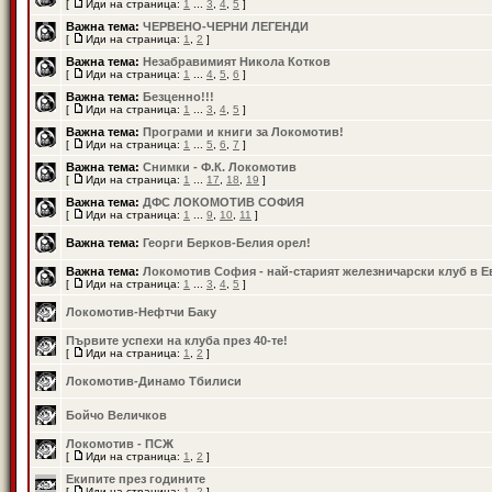
[
Иди на страница:
1
...
3
,
4
,
5
]
Важна тема:
ЧЕРВЕНО-ЧЕРНИ ЛЕГЕНДИ
[
Иди на страница:
1
,
2
]
Важна тема:
Незабравимият Никола Котков
[
Иди на страница:
1
...
4
,
5
,
6
]
Важна тема:
Безценно!!!
[
Иди на страница:
1
...
3
,
4
,
5
]
Важна тема:
Програми и книги за Локомотив!
[
Иди на страница:
1
...
5
,
6
,
7
]
Важна тема:
Снимки - Ф.К. Локомотив
[
Иди на страница:
1
...
17
,
18
,
19
]
Важна тема:
ДФС ЛОКОМОТИВ СОФИЯ
[
Иди на страница:
1
...
9
,
10
,
11
]
Важна тема:
Георги Берков-Белия орел!
Важна тема:
Локомотив София - най-старият железничарски клуб в Е
[
Иди на страница:
1
...
3
,
4
,
5
]
Локомотив-Нефтчи Баку
Първите успехи на клуба през 40-те!
[
Иди на страница:
1
,
2
]
Локомотив-Динамо Тбилиси
Бойчо Величков
Локомотив - ПСЖ
[
Иди на страница:
1
,
2
]
Екипите през годините
[
Иди на страница:
1
,
2
]