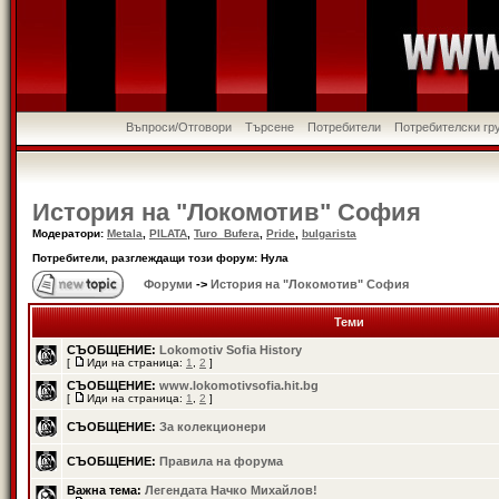
Въпроси/Отговори
Търсене
Потребители
Потребителски гр
История на "Локомотив" София
Модератори:
Metala
,
PILATA
,
Turo_Bufera
,
Pride
,
bulgarista
Потребители, разглеждащи този форум: Нула
Форуми
->
История на "Локомотив" София
Теми
СЪОБЩЕНИЕ:
Lokomotiv Sofia History
[
Иди на страница:
1
,
2
]
СЪОБЩЕНИЕ:
www.lokomotivsofia.hit.bg
[
Иди на страница:
1
,
2
]
СЪОБЩЕНИЕ:
За колекционери
СЪОБЩЕНИЕ:
Правила на форума
Важна тема:
Легендата Начко Михайлов!