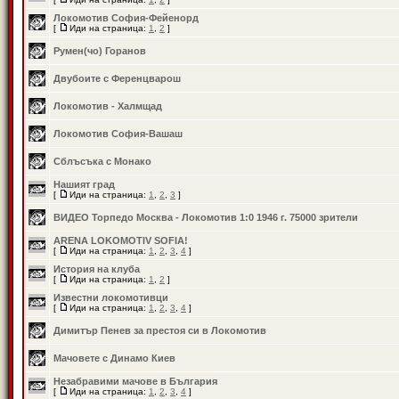
Локомотив София-Фейенорд
[
Иди на страница:
1
,
2
]
Румен(чо) Горанов
Двубоите с Ференцварош
Локомотив - Халмщад
Локомотив София-Вашаш
Сблъсъка с Монако
Нашият град
[
Иди на страница:
1
,
2
,
3
]
ВИДЕО Торпедо Москва - Локомотив 1:0 1946 г. 75000 зрители
ARENA LOKOMOTIV SOFIA!
[
Иди на страница:
1
,
2
,
3
,
4
]
История на клуба
[
Иди на страница:
1
,
2
]
Известни локомотивци
[
Иди на страница:
1
,
2
,
3
,
4
]
Димитър Пенев за престоя си в Локомотив
Мачовете с Динамо Киев
Незабравими мачове в България
[
Иди на страница:
1
,
2
,
3
,
4
]