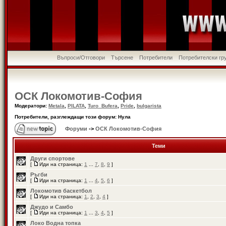
Въпроси/Отговори
Търсене
Потребители
Потребителски гр
ОСК Локомотив-София
Модератори:
Metala
,
PILATA
,
Turo_Bufera
,
Pride
,
bulgarista
Потребители, разглеждащи този форум: Нула
Форуми
->
ОСК Локомотив-София
Теми
Други спортове
[
Иди на страница:
1
...
7
,
8
,
9
]
Ръгби
[
Иди на страница:
1
...
4
,
5
,
6
]
Локомотив баскетбол
[
Иди на страница:
1
,
2
,
3
,
4
]
Джудо и Самбо
[
Иди на страница:
1
...
3
,
4
,
5
]
Локо Водна топка