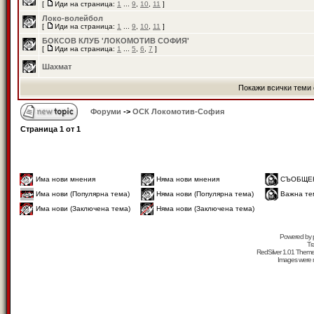
[
Иди на страница:
1
...
9
,
10
,
11
]
Локо-волейбол
[
Иди на страница:
1
...
9
,
10
,
11
]
БОКСОВ КЛУБ 'ЛОКОМОТИВ СОФИЯ'
[
Иди на страница:
1
...
5
,
6
,
7
]
Шахмат
Покажи всички теми 
Форуми
->
ОСК Локомотив-София
Страница
1
от
1
Има нови мнения
Няма нови мнения
СЪОБЩЕ
Има нови (Популярна тема)
Няма нови (Популярна тема)
Важна те
Има нови (Заключена тема)
Няма нови (Заключена тема)
Powered by
Tr
RedSilver 1.01 Them
Images were