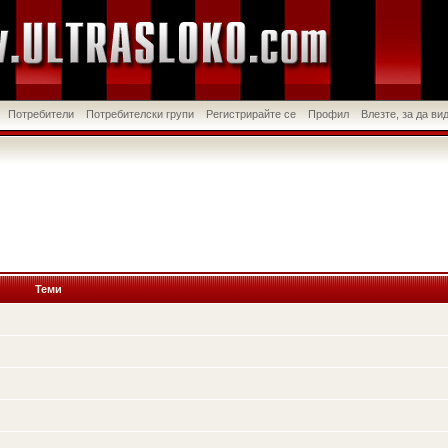
Потребители
Потребителски групи
Регистрирайте се
Профил
Влезте, за да в
Теми