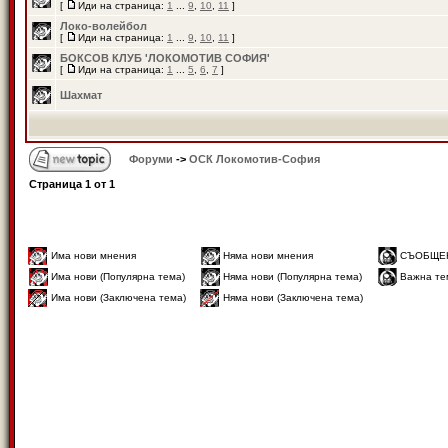
[
Иди на страница:
1
...
9
,
10
,
11
]
Локо-волейбол
[
Иди на страница:
1
...
9
,
10
,
11
]
БОКСОВ КЛУБ 'ЛОКОМОТИВ СОФИЯ'
[
Иди на страница:
1
...
5
,
6
,
7
]
Шахмат
Форуми
->
ОСК Локомотив-София
Страница
1
от
1
Има нови мнения
Няма нови мнения
СЪОБЩЕ
Има нови (Популярна тема)
Няма нови (Популярна тема)
Важна те
Има нови (Заключена тема)
Няма нови (Заключена тема)