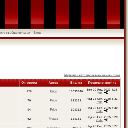
идите съобщенията си
Вход
Маркирай като прочетени всички теми
Отговори
Автор
Видяна
Последно мнение
Вто 20 Яну, 2026 4:28
Pride
126
13635346
Pride
Нед 28 Сеп, 2025 6:31
Pride
79
183223
Pride
Нед 28 Сеп, 2025 6:30
Pride
54
103312
Pride
Нед 28 Сеп, 2025 6:29
Metala
62
134151
Pride
Нед 28 Сеп, 2025 6:27
bulgarista
164
255331