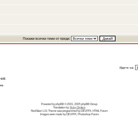
Покажи всички теми от преди:
Идете на:
НИЕ
ма
Powered by
phpBB
© 2001, 2005 phpBB Group
Translation by:
Boby Dimitrov
RedSilver 1.01 Theme was programmed by
DEVPPL
HTML Forum
Images were made by
DEVPPL
Photoshop Forum