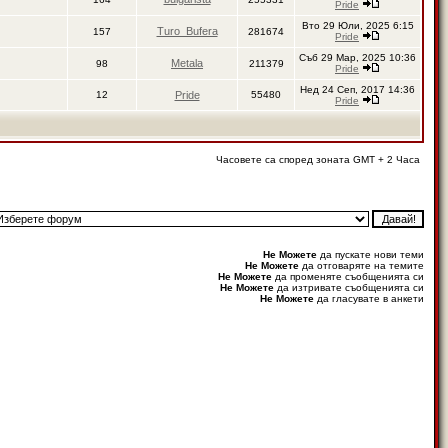
Pride
Вто 29 Юли, 2025 6:15
Turo_Bufera
157
281674
Pride
Съб 29 Мар, 2025 10:36
Metala
98
211379
Pride
Нед 24 Сеп, 2017 14:36
12
Pride
55480
Pride
Часовете са според зоната GMT + 2 Часа
Не Можете
да пускате нови теми
Не Можете
да отговаряте на темите
Не Можете
да променяте съобщенията си
Не Можете
да изтривате съобщенията си
Не Можете
да гласувате в анкети