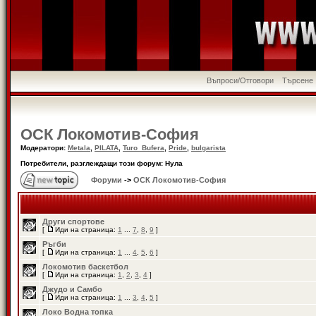
Въпроси/Отговори
Търсене
ОСК Локомотив-София
Модератори:
Metala
,
PILATA
,
Turo_Bufera
,
Pride
,
bulgarista
Потребители, разглеждащи този форум: Нула
Форуми
->
ОСК Локомотив-София
Други спортове
[
Иди на страница:
1
...
7
,
8
,
9
]
Ръгби
[
Иди на страница:
1
...
4
,
5
,
6
]
Локомотив баскетбол
[
Иди на страница:
1
,
2
,
3
,
4
]
Джудо и Самбо
[
Иди на страница:
1
...
3
,
4
,
5
]
Локо Водна топка